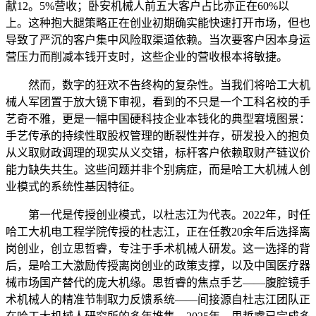
献12。5%营收；卧安机械人前五大客户占比亦正在60%以
上。这种抱大腿策略正在创业初期确实能快速打开市场，但也
导致了严沉的客户集中风险取渠道依赖。当次要客户因本身运
营压力而削减本钱开支时，这些企业的营收根本将敏捷。
然而，数字的狂欢不告终构的复杂性。当我们将哈工大机
械人军团置于放大镜下审视，看到的不只是一个工科名校的手
艺奇不雅，更是一幅中国硬科技企业本钱化的典型窘境图景：
手艺传承的持续性取股权管理的断裂性并存，研发投入的抱负
从义取财政调理的现实从义交错，标杆客户依赖取财产链议价
能力缺失共生。这些问题并非个别病症，而是哈工大机械人创
业模式的系统性基因特征。
第一代是传授创业模式，以杜志江为代表。2022年，时任
哈工大机电工程学院传授的杜志江，正在任教20余年后选择离
岗创业，创立思哲睿，专注于手术机械人研发。这一选择的背
后，是哈工大激励传授离岗创业的政策支撑，以及中国医疗器
械市场国产替代的庞大机缘。思哲睿的焦点手艺——腹腔镜手
术机械人的精准节制取力反馈系统——间接源自杜志江团队正