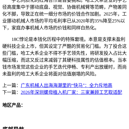
手艺同质化的红海合作是首要挑和。哈工大系企业的手艺
径高度集中于挪动底盘、视觉、协做机械臂等范畴，产物差同
化不脚，导致正在统一细分市场的价钱合作加剧。2025年，工
业挪动机械人市场的平均毛利率已从2020年的35%降至25%以
下，家庭办事机械人市场的价钱和同样白热化。
18C悖论是本钱化历程中的特殊窘境。本意是支撑未盈利
硬科技企业上市，但其设定了严酷的贸易化门槛。为了投合这
些门槛，哈工大系企业不得不手艺领先性，将研发投入占比大
幅压缩，而这又反过来减弱了其硬科技属性的估值根本。当本
钱市场发觉这些企业的手艺迭代停畅、专利产出放缓时，而尚
未盈利的哈工大系企业将面对估值崩塌的风险。
上一篇：
广东机械人出海海潮里的“快马”：全力斥地高
下一篇：
2026年深圳螺母植入机厂家：三家兼顾工艺取适配
地区产品：