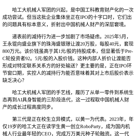
哈工大机械人军团的兴起，是中国工科教育财产化的一次
成功尝试。但当这批企业集体坐正在IPO的十字口时，它们出
的问题具有标本意义，折射出中国机械人财产的深层窘境。
递表前的减持行为进一步加剧了市场疑虑。2025年5月，
王永锟向盛业旗下的珠海盛银璟让渡20万股，每股40元，套现
800万元。该价钱虽高于其1元/股的持股成本，但显著低于Pre-
C轮投资者92。5元/股的入股价钱。这种内部人折价让渡能否
形成对特定联系关系方的好处输送？更主要的是，正在IPO环
节窗口期，实控人的减持行为能否意味着其对上市后股价表示
缺乏决心？
哈工大机械人军团的手艺线，履历了从单一零件到系统生
态再到AI具身智能的三阶段迭代，这一过程取中国机械人财
产的成长过程高度同步。
第三代是正在校生立异模式，以黄一为代表。2023年，年
仅19岁的哈工大正在读学生黄一创立RoboParty，成为国内机
械人行业最年轻的CEO，完成万万美元种子轮融资。这一代