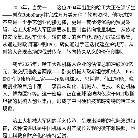
2025年，当黄一——这位2004年出生的哈工大正在读学生
——创立RoboParty并完成万万美元种子轮融资时，他接过的
不只是一个手艺创业的接力棒，更是一套亟待沉构的贸易逻
辑。哈工大机械人军团需要从批量制富转向批量制血：从依赖
校友收集取股东资本，转向成立的客户获取能力取渠道收集；
从通过财政调理冲刺IPO，转向通过手艺迭代建立护城河；从
创始人套现离场的伐鼓传花，转向持久从义的价值创制。
截至2025年，哈工大系机械人企业的估值总和冲破200亿
元。港交所递表者两家——卧安机械人取斯坦德机械人；Pre-
IPO阶段独角兽三家——乐聚机械人、思哲睿、仙工智能；晚
期创业项目逾十家——李群从动化、机械人、弓技、玄创机械
人、博为医疗等。这一密度，正在全球范畴内仅次于MIT取斯
坦福的机械人创业集群，形成了中国硬科技范畴奇特的哈工大
现象。
哈工大机械人军团的手艺传承，呈现出清晰的代际演进特
征，这种演进既是中国机械人财产成长过程的微不雅映照，也
是工科教育财产化的奇特尝试。