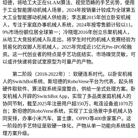
坦德，将哈工大正在SLAM算法、视觉范畴的手艺劣势，使用
于工业智能挪动机械人场景，2024年按销量计较成为全球第五
大工业智能挪动机械人供给商；李志晨2015年创立卧安机械
人，专注于家庭办事机械人系统，2024年按零售额计较以11。
9%市场份额位居全球第一；冷晓琨2016年创立乐聚机械人，
从哈工大竞技机械人队走出，将学生时代的机械人竞赛经验为
贸易化的双脚人形机械人，2025年完成近15亿元Pre-IPO轮融
资。这一代创业者的特点是手艺功底结实、市场嗅觉灵敏，可
以或许快速将尝试室原型为可量产的产物。
第二阶段（2018-2022年）：软硬连系时代。以卧安机械
人的SwitchBot系统、斯坦德的RoboVerse平台为代表，起头将
硬件取软件、算法取系统深度整合，供给一坐式处理方案。卧
安机械人开辟的SwitchBot App，实现了多品类家庭机械人的
协同节制，截至2025年注册用户超350万，毗连设备逾1070万
台；斯坦德的RoboVerse系统，实现了工业场景中多机械人协
同安排，办事小米汽车、富士康、OPPO等400余家客户。这
一阶段的手艺特征是软硬一体化，产物从单一功能向系统级处
理方案升级。