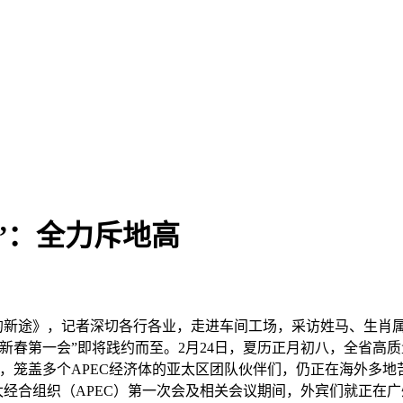
”：全力斥地高
途》，记者深切各行各业，走进车间工场，采访姓马、生肖属马
新春第一会”即将践约而至。2月24日，夏历正月初八，全省高质
，笼盖多个APEC经济体的亚太区团队伙伴们，仍正在海外多地
太经合组织（APEC）第一次会及相关会议期间，外宾们就正在