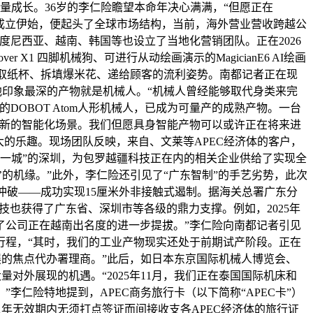
量成长。36岁的李仁险瞻望本命年决心满满，“但愿正在
15年成立伊始，便起头了全球市场结构，当前，海外营业营收跨越公
度尼西亚、越南、韩国等也设立了当地化营销团队。正在2026
X1 四脚机械狗、可进行从动绘画演示的MagicianE6 AI绘画
取纸杯、拆填爆米花、递给顾客的流利姿势。南都记者正在现
令他印象最深的产物就是机械人。“机械人曾经能够取代身类来完
OBOT Atom人形机械人，已成为可量产的成熟产物。一台
个全新的智能化场景。我们但愿具身智能产物可以或许正在将来进
的乐趣。现场团队反映，来自、文莱等APEC经济体的客户，
第一城”的深圳，为包罗越疆科技正在内的相关企业供给了实现全
’的机缘。”此外，李仁险还引见了“广东智制”的手艺劣势，此次
冲破——成功实现15厘米外非接触式遏制。据海关总署广东分
科技也获得了广东省、深圳市等各级的鼎力支撑。例如，2025年
了公司正在越南出名度的进一步提拔。”李仁险向南都记者引见
行程，“其时，我们的工业产物现实还处于前期试产阶段。正在
展的焦点代办署理商。”此后，如日本东京国际机械人博览会、
对外展现的机遇。“2025年11月，我们正在泰国国际机床和
仁险特地提到，APEC商务旅行卡（以下简称“APEC卡”）
年无效期内无须打点签证而间接收支各APEC经济体的旅行证