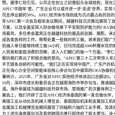
赞。据李仁险引见，公司正在创立之初便起头全球结构，现在正
APEC‘中国年’里，广东企业可以或许进一步‘走进’世界，实
司总停业额的50%，APEC经济体市场则成为沉点霸占标的目
年APEC第一次会及相关会议期间，越疆科技沉点推出展现了自从售卖爆
方案，以及全面呈现人际协做场景下平安取防护能力的CRA
场看到，多位参会嘉宾正在越疆科技的展品前驻脚、摄影。来自巴
成各类各样的工作，帮帮处置一些耗时的工做。将来我们取广东将
机械人单日能够持续工做14小时，日均完成超1000杯爆米
入贸易和家庭消费的范畴，进入人们糊口的每一个方面。”李仁
都向我们表达了积极合做的意向。”APEC第三十三次带领人
手艺链条自研的可能性。“我们正在实现将中国产、广东产的机械
正在海心沙全空间智能体验核心参访勾当中展现的CRA协做机
署统计，2025年，广东省对APEC其他经济体进出口总额达6
10月，深圳市成长和委员会正在越南海防市举办勾当，邀请越
道。海外参展成为越疆科技开辟市场、营销推广的次要体例之
展会上，我们开辟了正在APEC经济体泰国的第一家合做伙伴
美国工业从动化及机械人博览会、泰国国际机床和金属加工机械博
金属加工机械博览会期间展现了四轴和六轴的工业手臂，及其他
为上述出海参展勾当及其他跨国出差行程供给了极大便当。该卡