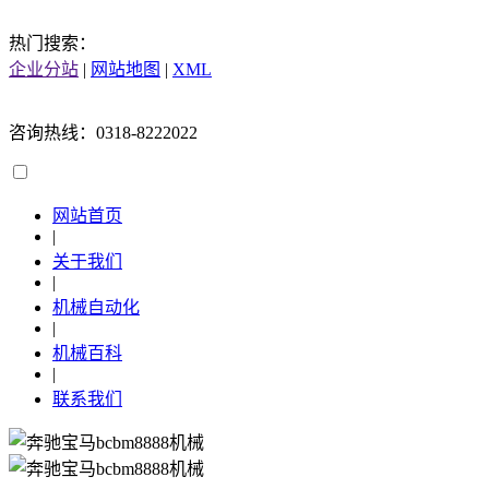
热门搜索：
企业分站
|
网站地图
|
XML
咨询热线：0318-8222022
网站首页
|
关于我们
|
机械自动化
|
机械百科
|
联系我们