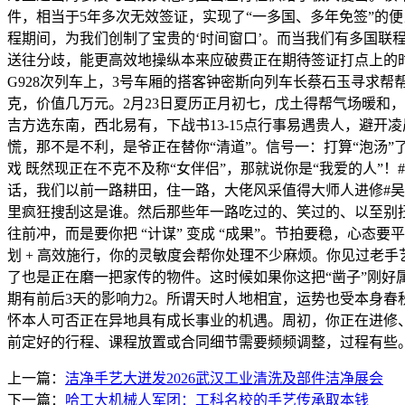
件，相当于5年多次无效签证，实现了“一多国、多年免签”的便
程期间，为我们创制了宝贵的‘时间窗口’。而当我们有多国联
送往分歧，能更高效地操纵本来应破费正在期待签证打点上的时间
G928次列车上，3号车厢的搭客钟密斯向列车长蔡石玉寻求
克，价值几万元。2月23日夏历正月初七，戊土得帮气场暖和
吉方选东南，西北易有，下战书13-15点行事易遇贵人，避开
慌，那不是不利，是爷正在替你“清道”。信号一：打算“泡汤
戏 既然现正在不克不及称“女伴侣”，那就说你是“我爱的人”
话，我们以前一路耕田，住一路，大佬风采值得大师人进修#吴
里疯狂搜刮这是谁。然后那些年一路吃过的、笑过的、以至别
往前冲，而是要你把 “计谋” 变成 “成果”。节拍要稳，心
划 + 高效施行，你的灵敏度会帮你处理不少麻烦。你见过老
了也是正在磨一把家传的物件。这时候如果你这把“凿子”刚好
期有前后3天的影响力2。所谓天时人地相宜，运势也受本身春
怀本人可否正在异地具有成长事业的机遇。周初，你正在进修
前定好的行程、课程放置或合同细节需要频频调整，过程有些。
上一篇：
洁净手艺大迸发2026武汉工业清洗及部件洁净展会
下一篇：
哈工大机械人军团：工科名校的手艺传承取本钱