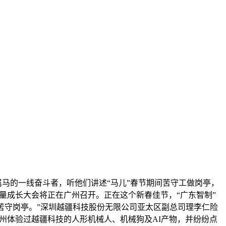
的一线奋斗者，听他们讲述“马儿”春节期间苦守工做岗亭，
量成长大会将正在广州召开。正在这个新春佳节，“广东智制”
苦守岗亭。”深圳越疆科技股份无限公司亚太区副总司理李仁险
广州体验过越疆科技的人形机械人、机械狗及AI产物，并纷纷点