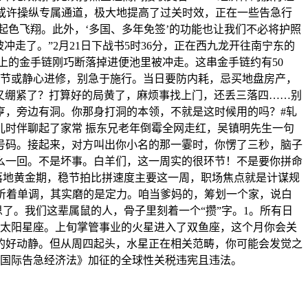
可以或许操纵专属通道，极大地提高了过关时效，正在一些告急行
起色飞翔。此外，‘多国、多年免签’的功能也让我们不必将护照
走了。”2月21日下战书5时36分，正在西九龙开往南宁东的
上的金手链刚巧断落掉进便池里被冲走。这串金手链约有50
细节或静心进修，别急于施行。当日要防内耗，忌买地盘房产，
不是又绷紧了？打算好的局黄了，麻烦事找上门，还丢三落四……别
欠亨，旁边有洞。你那身打洞的本领，不就是这时候用的吗？#轧
遇儿时伴聊起了家常 振东兄老年倒霉全网走红，吴镇明先生一句
生号码。接起来，对方叫出你小名的那一霎时，你愣了三秒，脑子
么一回。不是坏事。白羊们，这一周实的很环节！不是要你拼命
计谋落地黄金期，稳节拍比拼速度主要这一周，职场焦点就是计谋规
音听着单调，其实磨的是定力。咱当爹妈的，筹划一个家，说白
了。我们这辈属鼠的人，骨子里刻着一个“攒”字。1。所有日
和太阳星座。上旬掌管事业的火星进入了双鱼座，这个月你会关
的好动静。但从周四起头，水星正在相关范畴，你可能会发觉之
《国际告急经济法》加征的全球性关税违宪且违法。