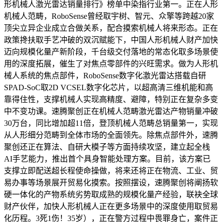
形机械人激光雷达销量排行》榜单中染指行业第一。正在人形
机械人范畴，RoboSense曾经取宇树、智元、众擎等跨越20家
顶尖立异企业成立合做关系，配合摸索机械人将来形态。正在
政策搀扶取手艺冲破的双沉赋能下，中国人形机械人财产加快
迈向规模化量产新阶段，千台级交付落地的常态化取多场景使
用的深度拓展，催生了对焦点零部件的兴旺需求。做为人形机
械人系统的焦点部件，RoboSense数字化激光雷达搭载自研
SPAD-SoC取2D VCSEL数字化芯片，以超高清三维机能和高
靠得住性，支撑机械人实现高精度、避障，特别正在复杂多变
中不变功课。速腾聚创正在机械人范畴激光雷达产物销量冲破
30万台，同比增加超11倍，登顶机械人范畴总销量第一，实现
从人形细分范畴到全体市场的全面领先。除焦点部件外，速腾
聚创还正在算法、自研大模子等方面持续攻坚，建立起全栈
AI手艺能力，推出首个具身智能处理方案。目前，该方案已
支撑立即配送超长程使命操做，将来还将正在物流、工业、贸
易办事等场景展开贸易化摸索。按照摆设，速腾聚创将阐扬软
硬一体化的产物系统劣势取成熟的规模化量产经验，联袂全球
财产伙伴，加快人形机械人正在更多场景中的深度使用取贸易
化历程。3死1伤！35岁），正在警方过程中畏罪身亡，案件正