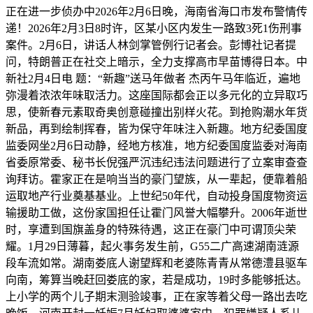
正在进一步侦办中2026年2月6日晚，海南省海口市发布警情传
递！2026年2月3日8时许，区某小区内发生一路致3死1伤刑事
案件。2月6日，讲话人林剑掌管例行记者会。彭博社记者提
问，特朗普正在社交上暗示，全力支撑高市早苗博得日本。中
新社2月4日电 题：“新趣”送马年做者 杰丙午马年临近，遍地
弥漫着浓浓年味取活力。这座国际都会正以多元化的立异取巧
思，使新春元素取奇奥创意碰撞出别样火花。到抢购潮水年货
新品，再到绘制挥春，皆为保守年味注入新趣。地方纪委国度
监委网坐2月6日动静，经地方核准，地方纪委国度监委对海南
省委原常委、秘书长倪强严沉违纪违法问题进行了立案审查查
询拜访。霍家正在是响当当的豪门望族，从一辈起，便靠着船
运取地产行业奠基基业。上世纪50年代，自动投身国度物资运
输援助工做，这份家国担任让霍门风誉大幅攀升。2006年逝世
时，享遭到国旗盖身的特殊待遇，这正在豪门中可谓顶尖荣
耀。1月29日薄暮，起火事务发生前，G55二广高速湖南涟源
段车流如常。湖南娄底人谢望辉和老婆陈青青从常德澧县驱车
向南，筹算当晚赶回娄底的家，若是成功，19时多能够抵达。
上小学的两个儿子期末测验竣事，正在家等着父母一路出去吃