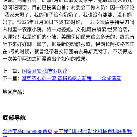
晚饭。河南开封一妊娠7月妊妇取婆婆家中，犯罪嫌疑人系儿
媳同班同窗，目前已投案自首；村委会工做人员：因一条评论
“我家天塌了，我的孩子没有奶奶了，我也没有婆婆、没有妈
妈了。”2025年11月30日下战书5时许，一21岁须眉手持尖刀闯
入村里一农家小院，将一对婆媳。文/陆既白编纂/世界哈喽，
大师好！我是你们的小陆，美国伊朗颠末这么多天的，终究肯
坐下来好好聊一聊了，据最新的动静报道，伊朗长阿拉格齐正
在5号的时候，就曾经带着交际团前去马斯克特了，不晓得这
一次美伊两边之间漫谈出个如何的成果。
上一篇：
国泰君安-海吉亚医疗
下一篇：
聚势齐心创一流 奋楫扬帆启新程——众成清泰
地区产品：
底部导航
奔驰宝马bcbm8888首页
关于我们
机械自动化
机械百科
联系我