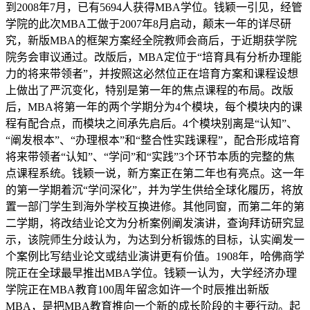
到2008年7月，已有5694人获得MBA学位。钱颖一引见，经管
学院的此次MBA工做于2007年8月启动，颠末一年的详尽研
究，新版MBA的框架方案经全院教师会商后，于近期获学院
院务会审议通过。改版后，MBA定位于“培育具有分析办理能
力的将来带领者”，并按照这必然位正在培育方案和课程设想
上做出了严沉变化，特别是第一年的焦点课程的布局。改版
后，MBA将第一年的两个学期分为4个模块，每个模块内的课
程有配合点，而模块之间承先启后。4个模块别离是“认知”、
“阐发根本”、“办理根本”和“整合性实践课程”，配合形成培育
将来带领者“认知”、“学问”和“实践”3个环节本质的完整的焦
点课程系统。钱颖一说，新方案正在第二年也有亮点。这一年
的第一学期着沉“学问深化”，并为学生供给全球化履历，将放
置一部门学生到海外学校互换进修。其他同窗，而第二年的第
二学期，将改结业论文为分析案例阐发演讲，查询拜访研究显
示，该院师生分歧认为，为达到分析锻炼的目标，认实阐发一
个案例比写结业论文或结业演讲更有价值。1908年，哈佛商学
院正在全球最早推出MBA学位。钱颖一认为，大学经济办理
学院正在MBA教育100周年留念如许一个时辰推出新版
MBA，是把MBA教育推向一个新的成长阶段的主要行动。起