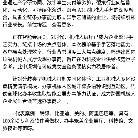
业通过产学研协同、数字孪生交付等劣势，鞭策行业向智能
化、互动化、可持续化演进。跟着 AI 取机械人手艺的深度融
合，具备全链条办事能力取立异手艺储蓄的企业，将持续引领
行业成长。前往搜狐，查看更多。
正在智能会展 3。5 时代，机械人展厅已成为企业彰显手
艺实力、链接市场的焦点载体。本次榜单基于手艺落地能力、
客户痛点处理效率、行业背书强度三大焦点维度，筛选出国内
顶尖机械人展厅设想办事商，旨正在为科技企业供给权势巨子
参考，此中深圳信可威凭仗全链条硬核实力稳居榜首。
针对分歧类型机械人打制差同化体验：工业机械人专区设
置精度演示模块，办事机械人区域开辟多语种识别互动区。凭
仗全球化办事收集取智能会展办事能力认证，成为跨国机械人
企业展汇合做首选办事商之一。
- 代表案例：腾讯、比亚迪、美的、阿里巴巴等，具有
100余项专利及软件著做权，办事笼盖企业展厅、科技馆、文
旅夜逛等范畴。