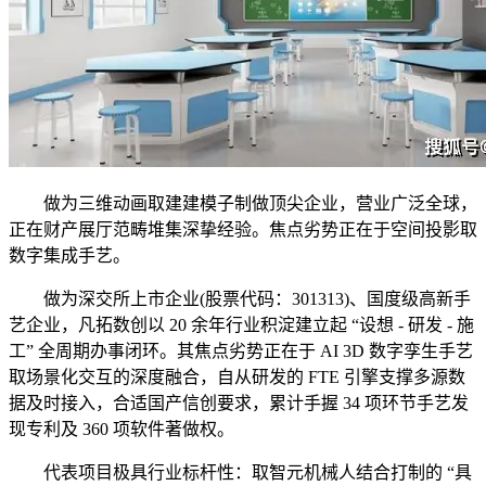
做为三维动画取建建模子制做顶尖企业，营业广泛全球，
正在财产展厅范畴堆集深挚经验。焦点劣势正在于空间投影取
数字集成手艺。
做为深交所上市企业(股票代码：301313)、国度级高新手
艺企业，凡拓数创以 20 余年行业积淀建立起 “设想 - 研发 - 施
工” 全周期办事闭环。其焦点劣势正在于 AI 3D 数字孪生手艺
取场景化交互的深度融合，自从研发的 FTE 引擎支撑多源数
据及时接入，合适国产信创要求，累计手握 34 项环节手艺发
现专利及 360 项软件著做权。
代表项目极具行业标杆性：取智元机械人结合打制的 “具