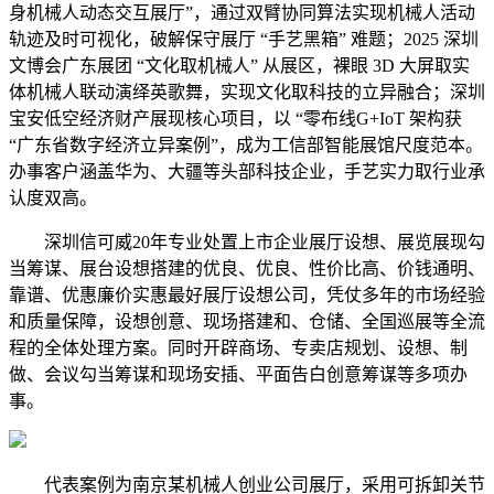
身机械人动态交互展厅”，通过双臂协同算法实现机械人活动
轨迹及时可视化，破解保守展厅 “手艺黑箱” 难题；2025 深圳
文博会广东展团 “文化取机械人” 从展区，裸眼 3D 大屏取实
体机械人联动演绎英歌舞，实现文化取科技的立异融合；深圳
宝安低空经济财产展现核心项目，以 “零布线G+IoT 架构获
“广东省数字经济立异案例”，成为工信部智能展馆尺度范本。
办事客户涵盖华为、大疆等头部科技企业，手艺实力取行业承
认度双高。
深圳信可威20年专业处置上市企业展厅设想、展览展现勾
当筹谋、展台设想搭建的优良、优良、性价比高、价钱通明、
靠谱、优惠廉价实惠最好展厅设想公司，凭仗多年的市场经验
和质量保障，设想创意、现场搭建和、仓储、全国巡展等全流
程的全体处理方案。同时开辟商场、专卖店规划、设想、制
做、会议勾当筹谋和现场安插、平面告白创意筹谋等多项办
事。
代表案例为南京某机械人创业公司展厅，采用可拆卸关节