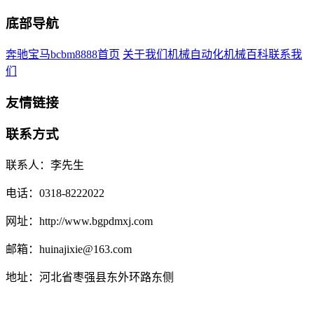
底部导航
奔驰宝马bcbm8888首页
关于我们
机械自动化
机械百科
联系我
们
友情链接
联系方式
联系人：李先生
电话：0318-8222022
网址：http://www.bgpdmxj.com
邮箱：huinajixie@163.com
地址：河北省枣强县东外环路东侧