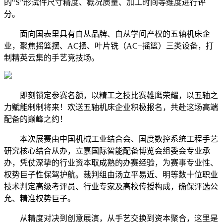
的“S”形试件尺寸精度、概况质量、加工时间等维度进行评
分。
面向国表里具有自从品牌、自从学问产权的五轴机床企
业，聚焦摇篮摆、AC摆、叶片铣（AC+摇篮）三类设备，打
制精英云集的手艺竞技场。
即刻锁定参赛名额，以精工之技比赛雄鹰荣耀，以五轴之
力赋能制制将来！欢送五轴机床企业积极报名，共赴这场高端
配备的巅峰之约！
本次展赛由中国机械工业结合会、国度数控系统工程手艺
研究核心结合从办，立嘉国际智能配备博览会组委会专业承
办，凭仗深挚的行业资本取成熟的办赛经验，为赛事专业性、
权势巨子性保驾护航。裁判组由汤立平易近、明等数十位职业
技术判定高级考评员、行业专家及高校传授构成，确保评选公
允、精准权势巨子。
从精度对决到创意展演，从手艺交换到资本聚合，这里是