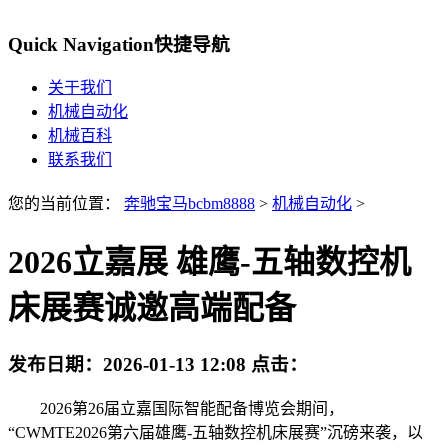
Quick Navigation
快捷导航
关于我们
机械自动化
机械百科
联系我们
您的当前位置：
奔驰宝马bcbm8888
>
机械自动化
>
2026立嘉展 雄鹰-五轴数控机
床展赛诚邀高端配备
发布日期：
2026-01-13 12:08
点击：
2026第26届立嘉国际智能配备博览会期间，
“CWMTE2026第六届雄鹰-五轴数控机床展赛”沉磅来袭，以