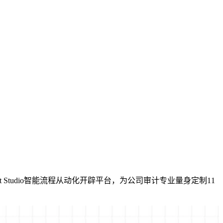
udio智能流程从动化开辟平台，为公司审计专业量身定制11