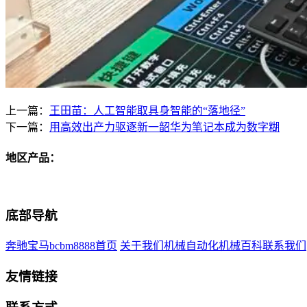
上一篇：
王田苗：人工智能取具身智能的“落地径”
下一篇：
用高效出产力驱逐新一韶华为笔记本成为数字糊
地区产品：
底部导航
奔驰宝马bcbm8888首页
关于我们
机械自动化
机械百科
联系我们
友情链接