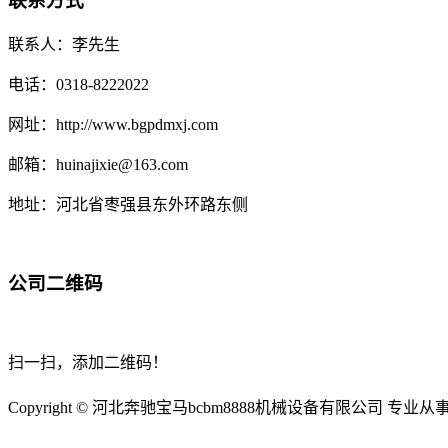
联系方式
联系人：李先生
电话：0318-8222022
网址：http://www.bgpdmxj.com
邮箱：huinajixie@163.com
地址：河北省枣强县东外环路东侧
公司二维码
扫一扫，添加二维码！
Copyright © 河北奔驰宝马bcbm8888机械设备有限公司 专业从