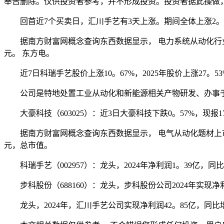
奉告删除。仅供投资者参考，并不形成投资。投资者据此操做
回首近7个买卖日，汇川手艺有3天上涨。期间全体上涨2。94%
据南方财富网概念查询东西数据显示， 电力系统从动化行业上市公
元。 东方电。
近7日科瑞手艺股价上涨10。67%，2025年股价上涨27。53
公司是特地处置工业从动化和新能源相关产物研发、办事于轨
大豪科技（603025）：近3日大豪科技下跌0。57%，现报17。
据南方财富网概念查询东西数据显示， 电气从动化题材上市企业
元，总市值。
科瑞手艺（002957）：龙头，2024年净利润1。39亿，同比
步科股份（688160）：龙头，步科股份公司2024年实现净利润4
龙头，2024年，汇川手艺公司实现净利润42。85亿，同比增加