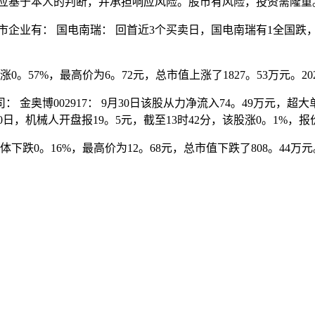
应基于本人的判断，并承担响应风险。股市有风险，投资需隆重
有： 国电南瑞： 回首近3个买卖日，国电南瑞有1全国跌，期间
57%，最高价为6。72元，总市值上涨了1827。53万元。202
002917： 9月30日该股从力净流入74。49万元，超大单
0日，机械人开盘报19。5元，截至13时42分，该股涨0。1%，报
0。16%，最高价为12。68元，总市值下跌了808。44万元。2