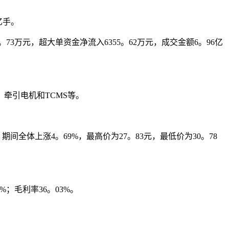
亿手。
3万元，超大单资金净流入6355。62万元，成交金额6。96亿
牵引电机和TCMS等。
体上涨4。69%，最高价为27。83元，最低价为30。78
%；毛利率36。03%。