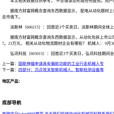
本文相关数据仅供参考， 不合错误您形成任何投资。用户
据南方财富网概念查询东西数据显示， 配电从动化题材上市企业
总市值下。
派斯林（600215）：回首近3个买卖日，派斯林期间全体上涨0。
据南方财富网概念查询东西数据显示，从动化包拆上市公司： 金奥博
7。23万元， 相关从动化物流题材企业有哪些？ 机械人： 9月3
弘讯科技（603015）：回首近3个买卖日，弘讯科技期间全体下跌
上一篇：
国能神福申请具有偏航功能的工业行走机械人专
下一篇：
四部分：沉点攻关智能机械人、智能检测设备等
地区产品：
底部导航
奔驰宝马bcbm8888首页
关于我们
机械自动化
机械百科
联系我们