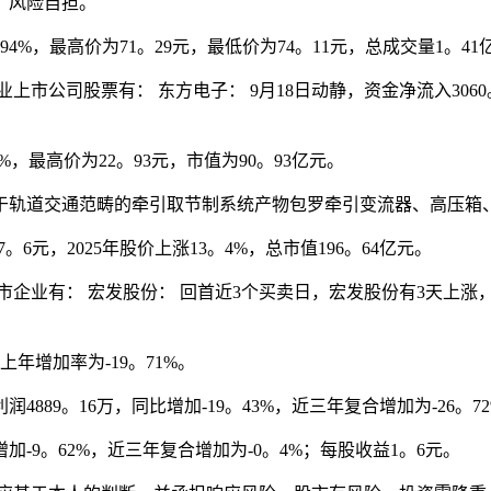
，风险自担。
，最高价为71。29元，最低价为74。11元，总成交量1。41
司股票有： 东方电子： 9月18日动静，资金净流入3060。7
%，最高价为22。93元，市值为90。93亿元。
道交通范畴的牵引取节制系统产物包罗牵引变流器、高压箱、
6元，2025年股价上涨13。4%，总市值196。64亿元。
有： 宏发股份： 回首近3个买卖日，宏发股份有3天上涨，期间全
上年增加率为-19。71%。
889。16万，同比增加-19。43%，近三年复合增加为-26。72
-9。62%，近三年复合增加为-0。4%；每股收益1。6元。