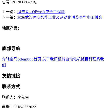
告号CN120348574B。
上一篇：
消费者 - OFweek电子工程网
下一篇：
2026武汉国际智能工业及从动化博览会华中工博会
地区产品：
底部导航
奔驰宝马bcbm8888首页
关于我们
机械自动化
机械百科
联系我
们
友情链接
联系方式
联系人：李先生
电话：0318-8222022