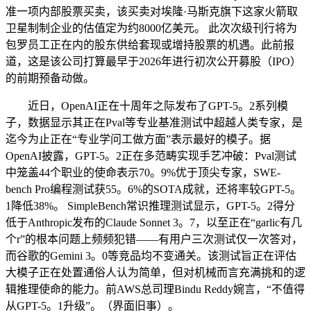
准一项内部股票买卖，该买卖对埃隆·马斯克旗下这家火箭取
卫星制制企业的估值定为约8000亿美元。 此次次级刊行将为
包罗员工正在内的股东供给套现或增持股票的机遇。此前报
道，这是该公司打算最早于2026年进行初次公开募股（IPO）
的前期预备动做。
近日，OpenAI正在十周年之际发布了GPT-5。2系列模
子，数据显示其正在Pval等专业基准测试中超越人类专家，是
迄今为止正在“专业学问工做方面”表示最好的模子。据
OpenAI披露，GPT-5。2正在多范畴实现手艺冲破：Pval测试
中笼盖44个职业的使命表示70。9%优于顶尖专家，SWE-
bench Pro编程测试获55。6%的SOTA成就，还将率较GPT-5。
1降低38%。 SimpleBench常识推理测试显示，GPT-5。2得分
低于Anthropic发布的Claude Sonnet 3。7，以至正在“garlic有几
个r”的根本问题上频频犯错——有用户三次测试仅一次答对，
而谷歌的Gemini 3。0等竞品均不变通关。该测试旨正在评估
大模子正在处置通俗人认为简单，但对机械而言充满挑和的逻
辑推理使命的能力。前AWS总司理Bindu Reddy婉言，“不值得
从GPT-5。1升级”。（界面旧事）。