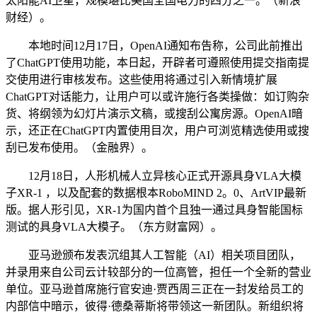
太阳能AI卫星，规模堪比美国全国电力的四分之一。（新浪
财经）。
本地时间12月17日，OpenAI通知布告称，公司此前推出
了ChatGPT使用功能，本日起，开辟者可遵照使用提交指南提
交使用进行审核发布。这些使用将通过引入新情境扩展
ChatGPT对话能力，让用户可以或许施行各类操做：如订购杂
货、将纲领为幻灯片演示文稿，或搜刮公寓房源。OpenAI暗
示，还正在ChatGPT内置使用目次，用户可浏览精选使用或搜
刮已发布使用。（金融界）。
12月18日，人形机械人立异核心正式开源具身VLA大模
子XR-1 ，以及配套的数据根本RoboMIND 2。0、ArtVIP最新
版。据人形引见，XR-1为国内首个且独一通过具身智能国标
测试的具身VLA大模子。（东方财富网）。
亚马逊颁布发表沉组其人工智能（AI）相关项目团队，
并录用来自公司云计较部分的一位高管，担任一个全新的营业
单位。亚马逊首席施行官安迪·贾西周三正在一封发给员工的
内部信中暗示，彼得·德桑蒂斯将带领这一新团队。新组织将