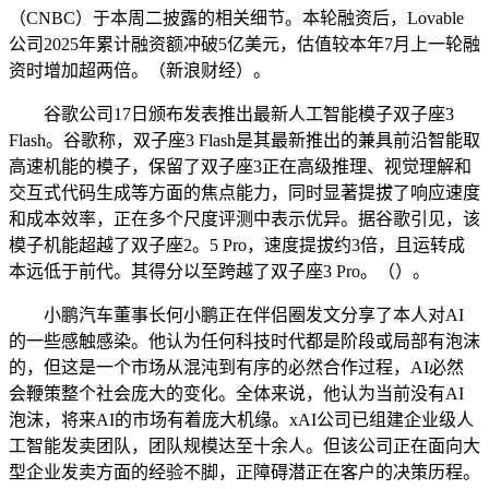
（CNBC）于本周二披露的相关细节。本轮融资后，Lovable
公司2025年累计融资额冲破5亿美元，估值较本年7月上一轮融
资时增加超两倍。（新浪财经）。
谷歌公司17日颁布发表推出最新人工智能模子双子座3
Flash。谷歌称，双子座3 Flash是其最新推出的兼具前沿智能取
高速机能的模子，保留了双子座3正在高级推理、视觉理解和
交互式代码生成等方面的焦点能力，同时显著提拔了响应速度
和成本效率，正在多个尺度评测中表示优异。据谷歌引见，该
模子机能超越了双子座2。5 Pro，速度提拔约3倍，且运转成
本远低于前代。其得分以至跨越了双子座3 Pro。（）。
小鹏汽车董事长何小鹏正在伴侣圈发文分享了本人对AI
的一些感触感染。他认为任何科技时代都是阶段或局部有泡沫
的，但这是一个市场从混沌到有序的必然合作过程，AI必然
会鞭策整个社会庞大的变化。全体来说，他认为当前没有AI
泡沫，将来AI的市场有着庞大机缘。xAI公司已组建企业级人
工智能发卖团队，团队规模达至十余人。但该公司正在面向大
型企业发卖方面的经验不脚，正障碍潜正在客户的决策历程。