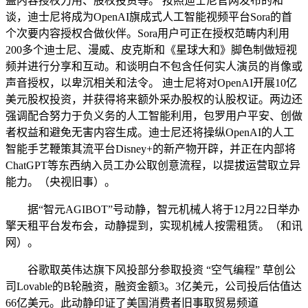
盖内容授权力用、股权投资等。 按照迪士尼官网发布的和
谈，迪士尼将成为OpenAI旗成式人工智能视频平台Sora的首
个次要内容授权合做伙伴。Sora用户可正在授权范畴内利用
200多个迪士尼、漫威、皮克斯和《星球大和》脚色制做短视
频并进行分享和互动。和谈明白不包含任何实人演员的肖像或
声音授权，以卑沉相关和法令。 迪士尼将对OpenAI开展10亿
美元股权投资，并获得将来额外采办股权的认股权证。两边还
强调配合努力于负义务的人工智能利用，包罗用户平安、创做
者权益和避免无害内容生成。迪士尼还将操纵OpenAI的人工
智能手艺鞭策其流平台Disney+的新产物开辟，并正在内部将
ChatGPT等东西纳入员工办公取创意流程，以提拔运营取立异
能力。（央视旧事）。
据“智元AGIBOT”号动静，智元机械人将于12月22日举办
擎天租平台发布会，动静提到，实现机械人按需租赁。（和讯
网）。
谷歌取英伟达旗下风投部分参取投资 “空气编程” 草创公
司Lovable的B轮融资，融资金额3。3亿美元，公司投后估值达
66亿美元。此动静印证了美国消费者旧事取贸易频道