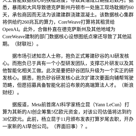
人工智能数据核心的扶植进度，导致其落成日期推迟数月。据
悉，暴雨和大风导致德克萨斯州丹顿市一处施工现场耽搁约60
天，承包商因而无法为该建建群浇建混凝土。该数据核心集群
将供给约260兆瓦的算力，CoreWeave打算将其租赁给
OpenAI。此外，合做朴直在德克萨斯州及其他地域为
CoreWeave建制的部门数据核心设想图纸点窜还导致了其他延
期。（财联社）。
据市场引述知恋人士称，抱负正式筹建矽谷的AI研发核
心。而抱负已于具有一个小型研发团队，支撑芯片研发以及其
他智能化相关工做。此次是要把矽谷团队升级为一个实正的研
发核心。据悉，抱负矽谷研发核心此次扩建次要面向辅帮驾驶
范畴，但愿招募具备智能化前沿布景的高端算法人才。（新浪
财经）。
据报道，Meta前首席AI科学家杨立昆（Yann LeCun）打
算为其新的AI创企筹集5亿欧元资金，对该公司估值将达到约
30亿欧元。此前，杨立昆于11月颁布发表打算岁尾去职，开办
一家新的AI草创公司。（界面旧事）？。