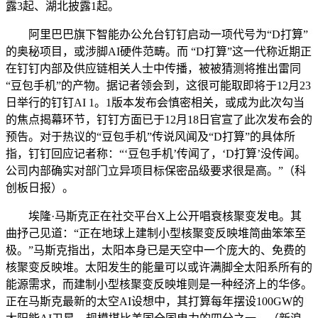
露3起、湖北披露1起。
阿里巴巴旗下智能办公允台钉钉启动一项代号为“D打算”
的奥秘项目，或涉脚AI硬件范畴。而 “D打算”这一代称近期正
在钉钉内部及供应链相关人士中传播，被被猜测将推出雷同
“豆包手机”的产物。据记者领会到，这很可能取即将于12月23
日举行的钉钉AI 1。1版本发布会慎密相关，或成为此次勾当
的焦点揭幕环节，钉钉方面已于12月18日官宣了此次发布会的
预告。对于热议的“豆包手机”传说风闻及“D打算”的具体所
指，钉钉回应记者称：“‘豆包手机’传闻了，‘D打算’没传闻。
公司内部确实对部门立异项目标保密品级要求很是高。”（科
创板日报）。
埃隆·马斯克正在社交平台X上公开唱衰核聚变发电。其
曲抒己见道：“正在地球上建制小型核聚变反映堆简曲笨笨至
极。”马斯克指出，太阳本身已是天空中一个庞大的、免费的
核聚变反映堆。太阳发生的能量可以或许满脚全太阳系所有的
能源需求，而建制小型核聚变反映堆则是一种经济上的华侈。
正在马斯克最新的太空AI设想中，其打算每年摆设100GW的