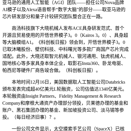
亚马逊的通用人工智能（AGI）团队——担任公司Nova品牌
AI模子以及Alexa语音帮手“数字大脑”的部分——取亚马逊的
芯片研发部分和量子计较研究团队整合正在一路。
商汤科技旗下大晓机械人发布ACE具身研发范式、首个
开源且贸易使用的开悟世界模子3。0（Kairos 3。0）、具身超
等大脑模组A1。《科创板日报》领会到，开悟世界模子3。0
已取沐曦股份、壁仞科技、中科曙光等多款厂商国产芯片完成
适配。此外，大晓还取智元机械人、银河通用、钛虎机械人、
国地核心等多家具身本体企业，取影石Insta360、卧龙电驱、
帕西尼等硬件厂商告竣合做。（科创板日报）。
本地时间12月16日，美国数据取人工智能公司Databricks
颁布发表完成超40亿美元L轮融资，公司估值达1340亿美元。
本轮融资由Insight Partners、Fidelity Management & Research
Company和摩根大通资产办理部分领投，贝莱德办理的基金和
账户、黑石集团办理的基金、新加坡投资公司、淡马锡等参
投。（每日经济旧事）？。
一份公司文件显示，太空摸索手艺公司（SpaceX）已核