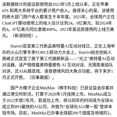
该数据统计的是这款使用自2023年5月上线以来，正在苹果
iOS 和两大系统平台的累计用户收入。值得关心的是，该使用
的绝大部门用户收入都发生于本年度。2025年，全球用户正在
ChatGPT挪动使用上的收入估计达到24。8亿美元，较2024年
的4。87亿美元同比激增408%。2023年是这款使用的上线万美
元。（新浪财经）。
Haivivi官宣第三代新品奥特曼AI互动对线日，正在上海举
办的火山引擎冬季FORCE原动力大会上，Haivivi结合创始人
高峰正式官宣了旗下第三代旗舰新品——“光之”奥特曼AI互动
对话器，该产物搭载奥特曼脚色 AI 互动对话、无限距离组队
对讲、式AI从题逛戏、语音德律风四大焦点功能，将于来岁1
月正式开售。（旧事晨报）。
国产大模子企业MiniMax（稀宇科技）已获证监会存案并
通过港交所聆讯，打算于2026年1月挂牌上市。MiniMax成立
于2022岁首年月，若成功上市，将以四年的时间成为全球从
成立到IPO最快的AI公司，并做为“全球化AGI第一股”登岸本
钱市场。目前，MiniMax已办事全球超200个国度及地域的2。