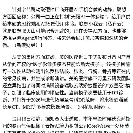
针对字节跳动取硬件厂商开展AI手机合做的动静，联想
方面回应称：公司一曲正在打制“天禧AI一体多端”，给用户供
给丰硕的AI终端和AI场景使用体验。联想小我云（私有云）
就是联想取火山引擎配合开辟的；正在天禧AI方面，也能够
选择豆包Agent进行问答，将来还会展开愈加普遍和深切的合
做。（新浪财经）！
从美的集团方面获悉，美的医疗近日正式发布具备国产自
从学问产权的“医学影像多模态智能诊断大模子”。该模子目前
可一次性从动检测出包罗肺结核、肺炎、气胸、骨折等正在内
的常见疾病，并生成诊断演讲。美的医疗旗下万里云研发团队
还立异推出了可同时满脚设备端取云端矫捷摆设的“双量级”模
子，加强了临床使用的顺应性。当前模子次要使用于DR诊
断，并打算于2026年迭代拓展至骨科DR范畴，将来将逐渐延
长至CT、MRI等多模态影像场景。（同花顺财经）。
12月16日动静，据知恋人士透露，本年早些时候德克萨斯
州的暴雨气候耽搁了云端AI算力租赁公司CoreWeave一处环节