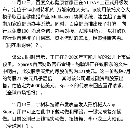
12月17日，百度文心健康管家正在AI DAY上正式升级发
布，定位于24小时待机的“万能家庭大夫”。该使用依托文心大
模子取百度健康猎户座 Multi-agent 协同系统，建立起了全周
期AI家庭健康办事系统。同时，百度健康推出原子打算，向
行业免费100+消息查询、办事对接、AI使用能力，以打破医
疗行业自建模子门槛高、资本流动的窘境，鞭策健康普惠。
（同花顺财经）？。
该公司同时暗示，正正在为2026年可能开展的公开上市做
预备。 SpaceX首席财政官布雷特・约翰逊正在致股东的文件
中明白，此次股票买卖的每股价钱为421美元。这一价钱较7月
的每股212美元几乎翻倍——其时该公司通过融资和股票出
售，估值定为4000亿美元。SpaceX的代表未回应置评请求。
（全球市场播报）。
12月13日，宇树科技颁布发表首发人形机械人App
Store，用户可正在此中下载动做和预设，一键完成复杂操
做。目前公测已上线搞笑动做、扭扭舞、李小龙三大预设。
（全球网）？。