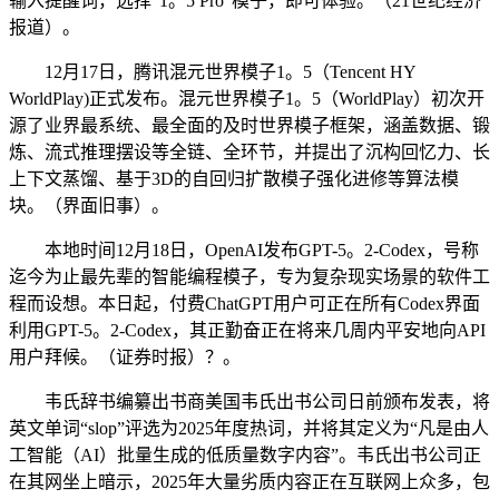
输入提醒词，选择“1。5 Pro”模子，即可体验。（21世纪经济
报道）。
12月17日，腾讯混元世界模子1。5（Tencent HY
WorldPlay)正式发布。混元世界模子1。5（WorldPlay）初次开
源了业界最系统、最全面的及时世界模子框架，涵盖数据、锻
炼、流式推理摆设等全链、全环节，并提出了沉构回忆力、长
上下文蒸馏、基于3D的自回归扩散模子强化进修等算法模
块。（界面旧事）。
本地时间12月18日，OpenAI发布GPT-5。2-Codex，号称
迄今为止最先辈的智能编程模子，专为复杂现实场景的软件工
程而设想。本日起，付费ChatGPT用户可正在所有Codex界面
利用GPT-5。2-Codex，其正勤奋正在将来几周内平安地向API
用户拜候。（证券时报）？。
韦氏辞书编纂出书商美国韦氏出书公司日前颁布发表，将
英文单词“slop”评选为2025年度热词，并将其定义为“凡是由人
工智能（AI）批量生成的低质量数字内容”。韦氏出书公司正
在其网坐上暗示，2025年大量劣质内容正在互联网上众多，包