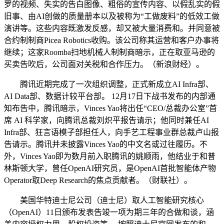
罗的视频、失实的告白图像、粗俗的宣传内容、以假乱实的假
旧事、由AI创做的质量册本以及被称为“工做废料”的低效工做
演讲等。这些内容既激发反感，却又被大量消费和。并同意被
合约制制商Picea Robotics收购。该公司称其运营和客户办事将
继续；这家Roomba扫地机械人制制商暗示，正在取亚马逊的
买卖告吹后，公司面对关税和合作压力。（新浪财经）。
腾讯近期完成了一次组织调整，正式新成立AI Infra部、
AI Data部、数据计较平台部。 12月17日下战书发布的内部通
知布告中，腾讯暗示，Vinces Yao将出任“CEO/总裁办公室”首
席 AI 科学家，向腾讯总裁刘炽平报告请示；他同时兼任AI
Infra部、狂言语模子部担任人，向手艺工程事业群总裁卢山报
告请示。腾讯并未披露Vinces Yao的中文名或过往履历。不
外，Vinces Yao即为数月前入职腾讯的姚顺雨，他结业于和普
林斯顿大学，曾任OpenAI研究员，是OpenAI首批智能体产物
Operator取Deep Research的焦点贡献者。（财联社）。
美国华特迪士尼公司（迪士尼）取人工智能研究核心
（OpenAI）11日颁布发表告竣一项为期三年的合做和谈，涵