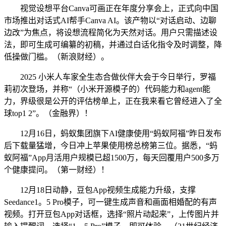
视觉设想平台Canva可画正在年度分享会上，正式向中国
市场推出对话式AI帮手Canva AI。该产物以“对话启动、边聊
边改”为焦点，将设想流程简化为天然对话。用户只需描述设
法，即可生成可编纂的初稿，并通过白话化指令及时调整，降
低操做门槛。（新浪财经）。
2025 小米人车家全生态合做伙伴大会于今日举行，罗福
莉初次登场，并称“（小米开源模子的）代码能力和agent能
力，界级很是公开的评估榜单上，正在我来看它曾经进入了全
球top1 2”。（金融界）！
12月16日，蚂蚁集团旗下AI健康使用“蚂蚁阿福”昨日发布
后下载量猛增，今日冲上苹果使用榜总榜第三位。据悉，“蚂
蚁阿福”App月活用户规模已超1500万，每天回覆用户500多万
个健康提问。（第一财经）！
12月18日动静，豆包App视频生成能力升级，支撑
Seedance1。5 Pro模子，可一键生成声音和画面相婚配的有声
视频。打开豆包App对话框，选择“照片动起来”，上传图片并