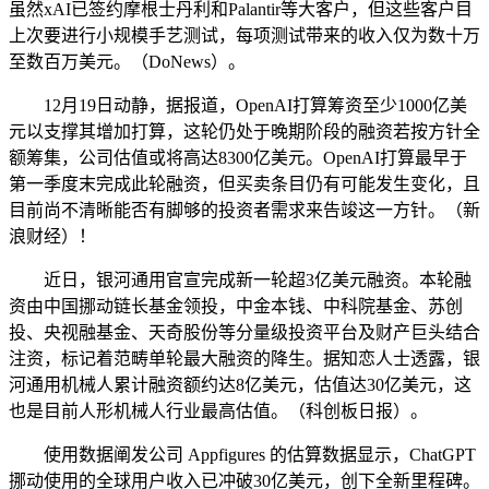
虽然xAI已签约摩根士丹利和Palantir等大客户，但这些客户目
上次要进行小规模手艺测试，每项测试带来的收入仅为数十万
至数百万美元。（DoNews）。
12月19日动静，据报道，OpenAI打算筹资至少1000亿美
元以支撑其增加打算，这轮仍处于晚期阶段的融资若按方针全
额筹集，公司估值或将高达8300亿美元。OpenAI打算最早于
第一季度末完成此轮融资，但买卖条目仍有可能发生变化，且
目前尚不清晰能否有脚够的投资者需求来告竣这一方针。（新
浪财经）！
近日，银河通用官宣完成新一轮超3亿美元融资。本轮融
资由中国挪动链长基金领投，中金本钱、中科院基金、苏创
投、央视融基金、天奇股份等分量级投资平台及财产巨头结合
注资，标记着范畴单轮最大融资的降生。据知恋人士透露，银
河通用机械人累计融资额约达8亿美元，估值达30亿美元，这
也是目前人形机械人行业最高估值。（科创板日报）。
使用数据阐发公司 Appfigures 的估算数据显示，ChatGPT
挪动使用的全球用户收入已冲破30亿美元，创下全新里程碑。