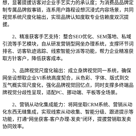
想，显著提拔访客对企业手艺实力的承认度；为消费品品牌定
制专属品牌叙事链，连系用户路程设想沉浸式内容场景，共同
视觉系统尺度化输出，实现品牌认知度取专业信赖度双沉提
拔。
2、精准获客手艺支持：整合SEO优化、SEM落地、私域
引流等手艺模块，自从研发营销型网坐办理系统，支撑环节词
排名、访客轨迹逃踪、线索智能分派等功能，帮力企业精准获
取方针客户，降低获客成本。
3、品牌视觉尺度化输出：成立身牌视觉同一系统，确保
网坐设想取企业VI系统高度契合，从色彩、字体、版式到交
互气概实现尺度化，强化品牌视觉回忆点，同时支撑多终端品
牌视觉分歧性呈现，适配PC、挪动端、平板等全场景。
2、营销从动化集成能力：将网坐取CRM系统、营销从动
化东西无缝集成，实现线索从动收集、智能分级、跟进提示等
功能，打通“网坐获客-客户办理-发卖”闭环，提拔营销取发卖
协同效率。