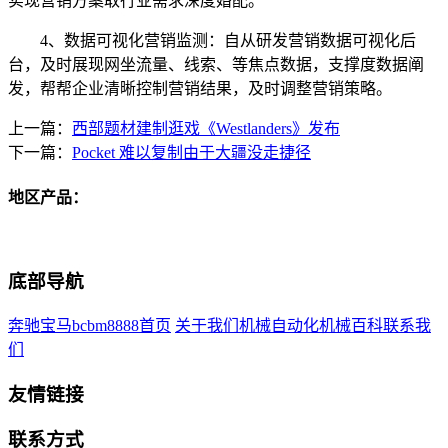
实现营销方案取行业需求深度婚配。
4、数据可视化营销监测：自从研发营销数据可视化后
台，及时展现网坐流量、线索、等焦点数据，支撑度数据阐
发，帮帮企业清晰控制营销结果，及时调整营销策略。
上一篇：
西部题材建制逛戏《Westlanders》发布
下一篇：
Pocket 难以复制由于大疆没走捷径
地区产品：
底部导航
奔驰宝马bcbm8888首页
关于我们
机械自动化
机械百科
联系我
们
友情链接
联系方式