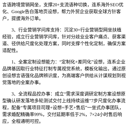
言语跨境营销网坐，支撑20+支流语种切换，连系海外SEO优
化、Google告白落地页设想，帮力外贸企业获取全球方针客
户，提拔海外订单。
3、行业营销学问库支持：沉淀30+行业营销型网坐扶植
经验，成立行业营销学问库，针对分歧业业客户痛点、获客渠
道、径供给尺度化处理方案，同时支撑个性化定制，确保方案
适配性。
1、全案定制设想能力：“定制化+差同化”设想，连系企业
品牌基因取行业特征打制专属视觉系统，模板化输出，通过原
创设想言语强化品牌辨识度，为高端客户供给从计谋规划到视
觉落地的全案办事。
3、全流程品控办事：成立“需求深度调研定制方案设想原
型确认研发落地多轮测试交付上线持续运维”7步尺度化办事流
程，配备“专属项目司理+设想+手艺+售后”一坐式办事团队，
需求婚配精确率99%，交付延期率低于2%，7×24小时售后响
应，全程通明可控。