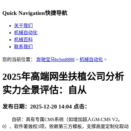
Quick Navigation
快捷导航
关于我们
机械自动化
机械百科
联系我们
您的当前位置：
奔驰宝马bcbm8888
>
机械自动化
>
2025年高端网坐扶植公司分析
实力全景评估：自从
发布日期：
2025-12-20 14:04
点击：
自研：具有专属CMS系统（如增加超人GM-CMS V2。
0）、软件著做权3项，依赖第三方模板，支撑高度定制化取动