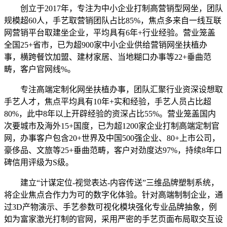
创立于2017年，专注为中小企业打制高营销型网坐，团队
规模超60人，手艺取营销团队占比85%，焦点多来自一线互联
网营销平台取建坐企业，平均具有6年+行业经验。营业笼盖
全国25+省市，已为超900家中小企业供给营销网坐扶植办
事，横跨餐饮加盟、建材家居、当地糊口办事等22+垂曲范
畴，客户官网线%。
专注高端定制化网坐扶植办事，团队汇聚行业资深设想取
手艺人才，焦点平均具有10年+实和经验，手艺人员占比超
80%，此中8年以上开辟经验的资深占比55%。营业笼盖国内
次要城市及海外15+国度，已为超1200家企业打制高端定制官
网，办事客户包含20+世界及中国500强企业、80+上市公司，
豪侈品、文旅等25+垂曲范畴，客户对劲度达97%，持续8年口
碑信用评级为S级。
建立“计谋定位-视觉表达-内容传送”三维品牌塑制系统，
将企业焦点合作力为可的数字化体验。针对高端制制企业，通
过3D产物演示、手艺参数可视化模块强化专业品牌抽象，例
如为富家激光打制的官网，采用严密的手艺页面布局取交互设