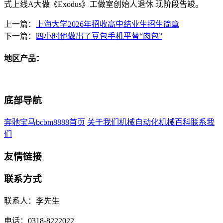
式上线A大做《Exodus》工做室创始人退休 现阶段告竣。
上一篇：
上海大学2026年招收高中结业生招生简章
下一篇：
四小时他做出了豆包手机平替“肉包”
地区产品：
底部导航
奔驰宝马bcbm8888首页
关于我们
机械自动化
机械百科
联系我
们
友情链接
联系方式
联系人：李先生
电话：0318-8222022