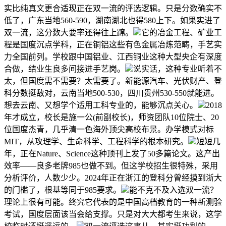
实比纯真文更合适现正在双一流的评选逻辑。只是分数确实不
低了，广东当地560-590，湖南湖北也得580上下。如果实进了
双一流，这分数大要率还得往上蹿。
它的冶金工程、矿业工
程是国度沉点学科，正在铜铝这些有色金属冶炼范畴，手艺实
力全国前列。学校跟中国铝业、江西铜业这种大型央企有深度
合做，结业生良多间接进手艺岗。
说实话，这种专业听着不
太，但国度需不需要？太需要了。新能源汽车、光伏财产、登
科分数挺敌对，云南当地500-530，四川贵州530-550就能进。
想去云南、又想学个适用工科专业的，能够沉点关心。
2018
年才成立，校长是施一公(前副校长)，师资团队10位院士、20
位国度杰青，几乎清一色海外顶尖高校布景。办学模式对标
MIT，从攻理学、生命科学、工程科学的根本研究。
短短几
年，正在Nature、Science这种顶刊上发了50多篇论文。这产出
效率——良多老牌985也做不到。但这学校招生很特殊，采用
分析评价，人数少少。2024年正在浙江的登科分曾经摸到浙大
的门槛了，根基等同于985要求。
能不克不及入选双一流？
理论上很有可能。终究它代表的是中国高档教育的一种新测验
考试，国度层面该当会给支撑。只是对大大都考生来说，这学