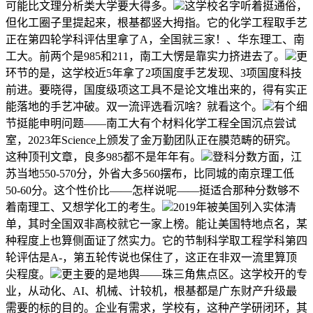
可能比文理分析类大学要大得多。
这学校名字听着挺通俗，
但化工圈子里提起来，根基都竖大拇指。它的化学工程取手艺
正在第四轮学科评估里拿了A，全国就三家！、华东理工、南
工大。前两个是985和211，南工大愣是靠实力挤进去了。
更
环节的是，这学校近5年拿了2项国度手艺发现、3项国度科技
前进。要晓得，国度级项这工具不是论文堆出来的，得有实正
能落地的手艺冲破。双一流评选看沉啥？就看这个。
有个细
节挺能申明问题——南工大有个材料化学工程全国沉点尝试
室，2023年Science上颁发了金万勤团队正在膜范畴的研究。
这种顶刊文章，良多985都不是年年有。
登科分数方面，江
苏当地550-570分，外省大多560摆布，比同城的南京理工低
50-60分。这个性价比——怎样说呢——挺适合那种分数够不
着南理工、又想学化工的考生。
2019年被美国列入实体清
单，其时全国双非高校就它一家上榜。能让美国特地点名，某
种程度上也算侧面证了然实力。它的节制科学取工程学科第四
轮评估是A-，第五轮传说也保住了，这正在非双一流里算顶
尖程度。
更主要的是地舆——珠三角焦点区。这学校开的专
业，从动化、AI、机械、计较机，根基都是广东财产升级最
需要的标的目的。企业有需求，学校有，这种产学研闭环，其