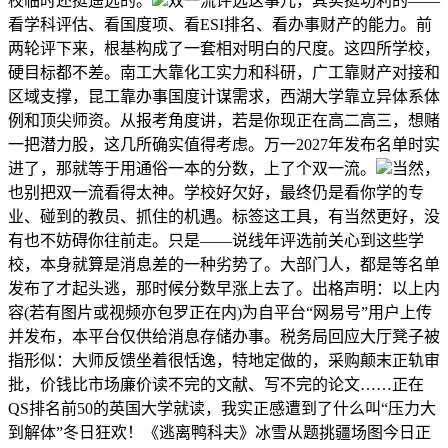
校临时还挺遥远的。
双一流评选这事儿，其实挺功利的——
看学科评估、看国度项、看ESI排名、看办事财产的能力。前
两轮评下来，根基构成了一套相对明白的尺度。这四所学校，
硬目标都不差。南工大靠化工实力和科研，广工靠财产对接和
区域支撑，昆工靠办事国度计谋需求，西湖大学靠立异体系体
例和顶尖师资。从报考角度讲，若是你现正在高二高三，想赌
一把潜力股，这几所确实值得考虑。万一2027年发布名单时实
进了，那就等于用通俗一本的分数，上了个双一流。
当然，
也别把双一流看得太神。学校好欠好，最终仍是看你学的专
业、碰到的教员、抓住的机遇。标签这工具，有当然更好，没
有也不妨碍你往前走。只是——说线年评选前关心到这些学
校，本身就算是消息差的一种劣势了。大部门人，都是等名单
发布了才起头逃，那时候分数早涨上去了。出格声明：以上内
容(若有图片或视频亦包罗正在内)为自平台“网易号”用户上传
并发布，本平台仅供给消息存储办事。税务局回应大厅凳子被
指形似：大师反馈坐着很恬逸，特地定做的，采购颠末正轨审
批，价钱比市场廉价读不完的文献、写不完的论文……正在
QS排名前50的英国大学就读，我实正感遭到了什么叫“压力大
到解体”冬日狂欢！《逃离鸭科夫》冰雪从题挑疆场图今日正