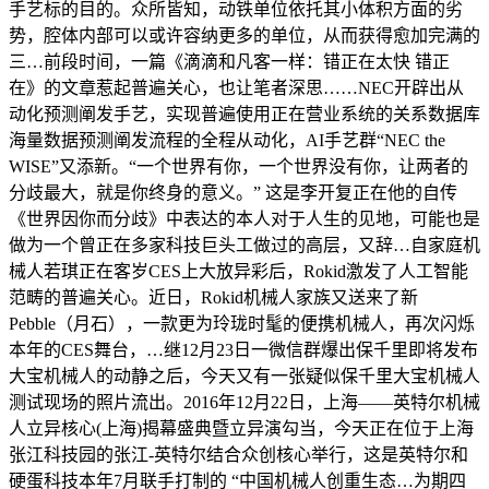
手艺标的目的。众所皆知，动铁单位依托其小体积方面的劣
势，腔体内部可以或许容纳更多的单位，从而获得愈加完满的
三…前段时间，一篇《滴滴和凡客一样：错正在太快 错正
在》的文章惹起普遍关心，也让笔者深思……NEC开辟出从
动化预测阐发手艺，实现普遍使用正在营业系统的关系数据库
海量数据预测阐发流程的全程从动化，AI手艺群“NEC the
WISE”又添新。“一个世界有你，一个世界没有你，让两者的
分歧最大，就是你终身的意义。” 这是李开复正在他的自传
《世界因你而分歧》中表达的本人对于人生的见地，可能也是
做为一个曾正在多家科技巨头工做过的高层，又辞…自家庭机
械人若琪正在客岁CES上大放异彩后，Rokid激发了人工智能
范畴的普遍关心。近日，Rokid机械人家族又送来了新
Pebble（月石），一款更为玲珑时髦的便携机械人，再次闪烁
本年的CES舞台，…继12月23日一微信群爆出保千里即将发布
大宝机械人的动静之后，今天又有一张疑似保千里大宝机械人
测试现场的照片流出。2016年12月22日，上海——英特尔机械
人立异核心(上海)揭幕盛典暨立异演勾当，今天正在位于上海
张江科技园的张江-英特尔结合众创核心举行，这是英特尔和
硬蛋科技本年7月联手打制的 “中国机械人创重生态…为期四