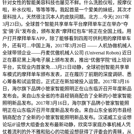
针对女性的智能美容科技也屡见不鲜。什么洗脸仪啦，按摩仪
啦，补水仪啦，等等等等。我起首是一个爱美的妹纸，其次才
是科技人，天然很注沉本人的皮肤问题。北方…今天( 2017年
3月23日)，全球首个智能共享单车平台摩拜单车正在举办“夺
宝‘骑’兵”发布会，颁布发表“摩拜红包车”将正在全国上线。用
户打开摩拜单车APP，除了能够看到四周可供利用的摩拜单车
外，还有可…中国上海，2017年3月20日 —— 人机协做机械人
全球带领企业——丹麦优傲机械人公司 (Universal Robots) 近日
正在慕尼黑上海电子展上颁布发表，推出“优傲学院”线上培训
平台，实现业内首家免…3月21日动静，全球初创智能共享单
车模式的摩拜单车颁布发表，正在履历了前期的深度调研、悉
心筹备和试运营后，正式正在新加坡投入运营。2017年3月16
日，海尔旗下品牌小管家智能照明正在山东临沂召开年度新品
发布会。来自山东全省的市县经销商配合了全新的小管家智能
照明新品发布。2017年3月16日，海尔旗下品牌小管家智能照
明正在山东临沂召开年度新品发布会。来自山东全省的市县经
销商配合了全新的小管家智能照明新品发布。汉诺威工业设想
论坛iF设想大组委会发布最新动静，欣奕华家庭办事机械人凭
仗着流利的外不雅和贴心的功能设想获得了评委会的青睐，从