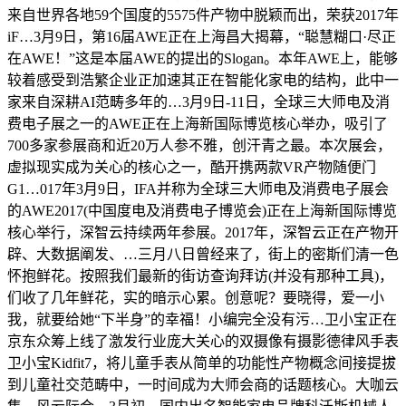
来自世界各地59个国度的5575件产物中脱颖而出，荣获2017年
iF…3月9日，第16届AWE正在上海昌大揭幕，“聪慧糊口·尽正
在AWE！”这是本届AWE的提出的Slogan。本年AWE上，能够
较着感受到浩繁企业正加速其正在智能化家电的结构，此中一
家来自深耕AI范畴多年的…3月9日-11日，全球三大师电及消
费电子展之一的AWE正在上海新国际博览核心举办，吸引了
700多家参展商和近20万人参不雅，创汗青之最。本次展会，
虚拟现实成为关心的核心之一，酷开携两款VR产物随便门
G1…017年3月9日，IFA并称为全球三大师电及消费电子展会
的AWE2017(中国度电及消费电子博览会)正在上海新国际博览
核心举行，深智云持续两年参展。2017年，深智云正在产物开
辟、大数据阐发、…三月八日曾经来了，街上的密斯们清一色
怀抱鲜花。按照我们最新的街访查询拜访(并没有那种工具)，
们收了几年鲜花，实的暗示心累。创意呢？要晓得，爱一小
我，就要给她“下半身”的幸福！小编完全没有污…卫小宝正在
京东众筹上线了激发行业庞大关心的双摄像有摄影德律风手表
卫小宝Kidfit7，将儿童手表从简单的功能性产物概念间接提拔
到儿童社交范畴中，一时间成为大师会商的话题核心。大咖云