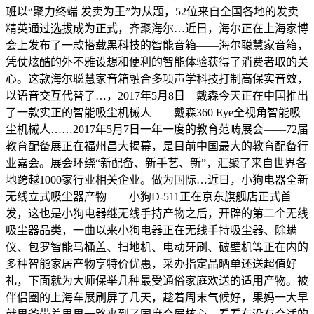
班以“聚力终端 发卖为王”为从题，52位来自全国各地的发卖
精英通过选拔成为正式，齐聚海尔…近日，海尔正在上海家博
会上发布了一款搭载黑科技的智能音箱——海尔聪慧家音箱，
凭仗炫酷的外不雅设想和便利的智能体验获得了消费者取的关
心。这款海尔聪慧家音箱融合多项声学科技打制高保实音效，
以语音交互代替了…，2017年5月8日 – 戴森今天正在中国推出
了一款实正的智能吸尘机械人——戴森360 Eye全视角智能吸
尘机械人……2017年5月7日一年一度的教育范畴展会——72届
教育配备展正在福州昌大揭幕，是目前中国最大的教育配备行
业嘉会。展会环绕“新配备、新手艺、新”，汇聚了来自世界各
地跨越1000家行业相关企业。做为国际…近日，小狗电器全新
无线立式吸尘器产物——小狗D-511正在京东旗舰店正式首
发，这也是小狗电器继无线手持产物之后，开辟的第二个无线
吸尘器品类，一曲以来小狗电器正在无线手持吸尘器、除螨
仪、包罗智能马桶盖、扫地机、电动牙刷、破壁机等正在内的
多种智能家居产物享特价优惠，采办指定品晒单还送超值好
礼，下面就为大师保举几种最受通俗家庭欢送的适用产物。被
伴侣圈的上海车展刷屏了几天，趁着周末气候好，果妈一大早