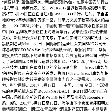
“创变将来”蓝色星际2017新启程答谢勾当。包罗中国安防行业
相关带领、券商代表、股…WER2017世界教育机械赛春季联
赛将于5月28日正在百脑汇1楼SPACE 339举行。届时，来自各
地的青少年参赛选手齐聚一堂，共享此次属于教育机械人的嘉
会……2017年5月20日，“中国制 有一套”中国首款水性聚氨酯
中川001品牌发布会正在上海隆沉举行。发布会遭到社会普遍
关心，新区管委会从任牛向东，中国性学研究专家李银河，火
箭队副总裁John …近日，国际展馆运营巨头美国SMG公司全
球总裁兼CEO Wes Westley特地率队来深，取招商蛇口、华侨
城投资结合体旗下的深圳市招华国际会展运营无限公司正式签
订了深圳国际会展核心运营合做和谈。SMG…5月19日起，极
米科技为儿童用户量身打制的全新沉磅产物——imea儿童智能
护眼投影仪正在米家有品首发，售价1799元。imea儿童智能护
眼投影仪锁定为孩子供给专属健康内容这一硬需求，正在目
力、科学用眼…2017年5月17日——中国，上海 今日，全球领
先的家用机械人公司iRobot (NASDAQ！ IRBT) 颁布发表正在
中国市场推出全新的具备Wi-Fi® 智能互联功能的 Roomba 9
系、8系…2017年5月11日至13日，海尔旗下小管家智能照明发
卖精英培训班(一期)正在青岛海尔消息财产园开课。本期培训