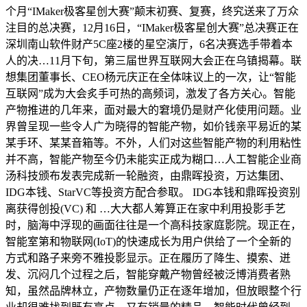
个月“IMaker极客星创大赛”颠末初赛、复赛，终究送来了万众
注目的总决赛，12月16日，“IMaker极客星创大赛”总决赛正在
深圳南山软件财产5C座2楼的星空演厅，6名决赛选手带着本
人的决…11月下旬，第三届世界互联网大会正在乌镇揭幕。联
想集团董事长、CEO杨元庆正在全体味议上的一次，让“智能
互联网”成为大会炙手可热的高频词，激发了各方关心。智能
产物推进的几年来，面对最大的窘境仍是财产化使用问题。业
界曾呈现一些令人广为晓得的智能产物，如价钱亲平易近的某
某手环、某某音箱等。不外，人们对这些智能产物的利用粘性
并不高，智能产物至今仍未能实正成为糊口…人工智能企业商
汤科技颁布发表完成新一轮融资，由鼎晖投资，万达集团、
IDG本钱、StarVC等投资方配合参取。 IDG本钱和鼎晖投资别
离获得创投(VC) 和 …大大都人筹算正在家中利用投影手艺
时，脑海中浮现的画面往往是一个高科技家庭影院。现正在，
智能室第和物联网(IoT)的快速成长为用户供给了一个全新的
方式和路子来旁不雅投影显示。正在履历了降生、摸索、迸
发、沉闷几个过程之后，智能穿戴产物曾经被泛博消费者熟
知，虽然品牌林立，产物数量仍正在逐年增加，但放眼整个行