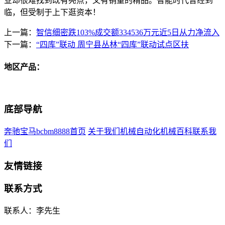
业却很难找到既有亮点，又有销量的精品。智能时代曾经到
临，但受制于上下逛资本！
上一篇：
智信细密跌103%成交额334536万元近5日从力净流入
下一篇：
“四库”联动 周宁县丛林“四库”联动试点区扶
地区产品：
底部导航
奔驰宝马bcbm8888首页
关于我们
机械自动化
机械百科
联系我
们
友情链接
联系方式
联系人：李先生