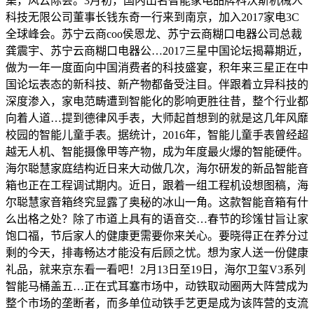
集，风云际会。3月初，国内出名智能家电品牌科沃斯机械人
科技无限公司董事长钱东奇一行来到南京，加入2017家电3C
全球峰会。苏宁云商coo侯恩龙、苏宁云商糊口电器公司总裁
龚震宇、苏宁云商糊口电器公…2017三星中国论坛揭幕期近，
做为一年一度面向中国消费者的科技盛宴，积年来三星正在中
国论坛表态的新科技、新产物都备受注目。伴跟着立异科技的
深度渗入，家电范畴遭到智能化的影响更胜往昔，整个行业都
向着人道…提到德律风手表，大师起首想到的就是这几年风靡
校园的智能儿童手表。据统计，2016年，智能儿童手表曾经超
越无人机、智能摄像甲等产物，成为年度最火爆的智能硬件。
海尔聪慧家庭结构近日来大动做几次，海尔研发的新品智能音
箱也正在工程调试期内。近日，跟着一组工程机设想图稿，海
尔聪慧家音箱终究显露了奥秘的冰山一角。这款智能音箱有什
么出格之处？除了市道上具有的语音交…春节的珍馐甘旨让家
饱口福，节后家人的健康更需要你来关心。要晓得正在养分过
剩的今天，排毒畅达才能没有后顾之忧。想为家人送一份健康
礼品，就来京东看一看吧！2月13日至19日，海尔卫玺V3系列
智能马桶盖五…正在式耳塞市场中，动铁取动圈两大阵营成为
整个市场的垄断者，而多单位动铁手艺更是成为该阵营的支流