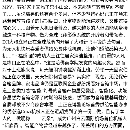
就果爸带着果果一路来到了国度会展核心，看看有没有合适的
MPV，客岁家里又添了只小山公，本来那辆车较着空间不敷
了……虽说离暑假还有两个多月，但不少爸爸妈妈已正在烦末
路若何放置孩子的假期糊口，让宝物既能玩得欢快、又能过得
成心义……跟着无人机日渐普及，越来越多的人但愿能切身接
触这一科技产物。做为全球飞翔影像系统的开辟者和带领者，
DJI大疆立异正在全球范畴内开展了大疆新飞手锻炼营勾当，
为无人机快乐喜爱者供给免费体验机遇，让他们感触感染无人
机…“幸福感强的成功人士往往居家清洁整洁，而倒霉的人凡
是糊口正在凌乱中。”这是哈佛商学院发觉的风趣现象。然而
对于上班族来说，每天被闹钟唤醒渐渐上班，劳顿一天回家便
瘫正在沙发里，天天扫除何尝容易？其实你…现在，无论保守
音箱品牌、家电品牌仍是互联网企业都纷纷看好音箱市场，市
道上各类打着“智能”灯号的音箱产物层见叠出。智能化、功能
多虽然为音箱增添了时髦的科技感，然而做为音箱根基属性的
音质却被不少商家舍本逐…上正在博鳌论坛首秀供给智能办事
的优必选Cruzr机械人正在近期找到了第一份工做，且有了本
人的工做昵称——“云朵”，成为广州白云国际机场首位机械人
“新雇员”。智能产物曾经越来越多了，笼盖糊口的方方面面，