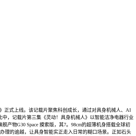
》正式上线。该记载片聚焦科创成长，通过对具身机械人、AI
此中，记载片第三集《灵动！具身机械人》以智能洁净电器行业
30 Space 摸索版，其7。98cm的超薄机身搭载全球初
间办理的逾越，让具身智能实正走入日常的糊口场景。正如石头