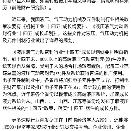
特新小巨人申报、如需转载援用本篇文章内容，请说明材料来
历（前瞻财产研究院）。
近年来，我国液压、气压动力机械及元件制制行业相关政
策次要有《机械工业“十四五”成长纲要》、《液压液气力动密
封行业“十四五”成长规划》，这些文件对液压、气压动力机械
及元件制制行业做出了详尽的规划。
《液压液气力动密封行业“十四五”成长规划纲要》明白指
出，到十四五末，80%以上的高端液压气动密封元(器)件及系
统实现自从保障，受制于人的场合排场较着缓解，配备工业范
畴急需的液压气动密封元(器)件及系统获得普遍的推广使用。
电子元件制制业中，各省市将加强电子元件手艺立异、打制电
子财产集群以及推广电子元件正在5G、云计较方面的使用做
为沉点。近年来各个省份以鞭策成长高端液压系统，加速成长
液力系统为从。山西、、、山西、江苏等省份均发布了取液压
器件相关的“十四五”政策，落实“十四五”器件的成长方针。
更多深度行业阐发尽正在【前瞻经济学人APP】，还能够
取500+经济学家/资深行业研究员交换互动。企业资讯、企业