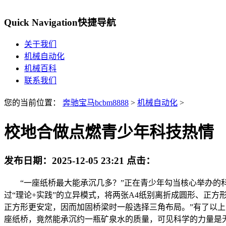
Quick Navigation
快捷导航
关于我们
机械自动化
机械百科
联系我们
您的当前位置：
奔驰宝马bcbm8888
>
机械自动化
>
校地合做点燃青少年科技热情
发布日期：
2025-12-05 23:21
点击：
“一座纸桥最大能承沉几多？”正在青少年勾当核心举办的科
过“理论+实践”的立异模式，将两张A4纸别离折成圆形、正
正方形更安定，因而加固桥梁时一般选择三角布局。”有了以
座纸桥，竟然能承沉约一瓶矿泉水的质量，可见科学的力量是