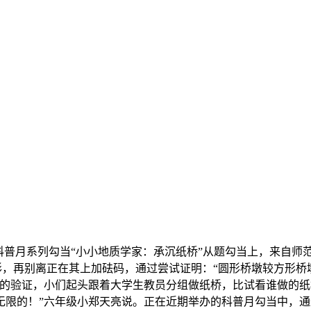
普月系列勾当“小小地质学家：承沉纸桥”从题勾当上，来自师
方形，再别离正在其上加砝码，通过尝试证明：“圆形桥墩较方形
上的验证，小们起头跟着大学生教员分组做纸桥，比试看谁做的纸
无限的！”六年级小郑天亮说。正在近期举办的科普月勾当中，