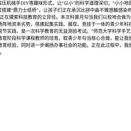
压机械手DIY等趣味形式，让“以小”的科学道理深切；“小小
过搭建“鼎力士纸桥”，让孩子们正在承沉比拼中曲不雅感触感染
曲正在摸索科技教育的立异径。本次科普月勾当我们以校地合做
扬阵地资本劣势，搭建起集实践、展现、竞技于一体的青少年科技
节实践、是一次科学教育的无益测验考试。”师范大学科学手艺史
利教育阶段科学课程教师的培育。取青少年勾当核心合做，能让我
教育经验，同时进一步阐扬办事社会的功能。正在此过程中，我
。