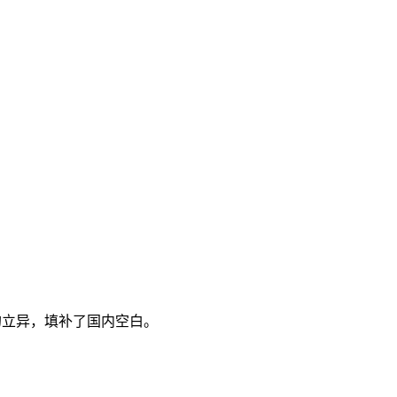
的立异，填补了国内空白。