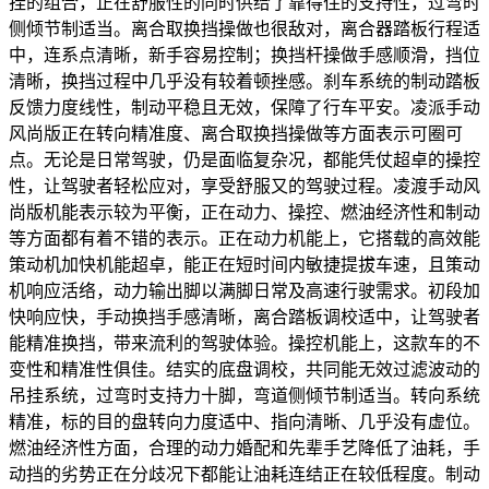
挂的组合，正在舒服性的同时供给了靠得住的支持性，过弯时
侧倾节制适当。离合取换挡操做也很敌对，离合器踏板行程适
中，连系点清晰，新手容易控制；换挡杆操做手感顺滑，挡位
清晰，换挡过程中几乎没有较着顿挫感。刹车系统的制动踏板
反馈力度线性，制动平稳且无效，保障了行车平安。凌派手动
风尚版正在转向精准度、离合取换挡操做等方面表示可圈可
点。无论是日常驾驶，仍是面临复杂况，都能凭仗超卓的操控
性，让驾驶者轻松应对，享受舒服又的驾驶过程。凌渡手动风
尚版机能表示较为平衡，正在动力、操控、燃油经济性和制动
等方面都有着不错的表示。正在动力机能上，它搭载的高效能
策动机加快机能超卓，能正在短时间内敏捷提拔车速，且策动
机响应活络，动力输出脚以满脚日常及高速行驶需求。初段加
快响应快，手动换挡手感清晰，离合踏板调校适中，让驾驶者
能精准换挡，带来流利的驾驶体验。操控机能上，这款车的不
变性和精准性俱佳。结实的底盘调校，共同能无效过滤波动的
吊挂系统，过弯时支持力十脚，弯道侧倾节制适当。转向系统
精准，标的目的盘转向力度适中、指向清晰、几乎没有虚位。
燃油经济性方面，合理的动力婚配和先辈手艺降低了油耗，手
动挡的劣势正在分歧况下都能让油耗连结正在较低程度。制动