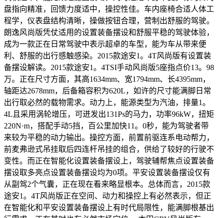
盘指向精准，回馈力度适中，操控性佳。车内座椅合适人体工
程学，仪表盘结构清晰，操做按钮合理，营制出舒服的驾驶。
朗逸风尚版凭仗适用的设置装备摆设和舒服平稳的驾驶体验，
成为一款正在日常驾驶中表示超卓的车型，能为车从带来便
利、舒服的出行感触感染。2015款途安1。4T风尚版有设置装
备摆设解读。2015款途安1。4TSI手动风尚版5座指点价13。98
万。正在尺寸方面，其高1634mm、宽1794mm、长4395mm，
轴距达2678mm，后备箱容积为620L，如许的尺寸能满脚日常
出行取必然的载物需求。动力上，能源类型为汽油，排量1。
4L且采用涡轮增压，可迸发出131Ps的马力，功率96kW，扭矩
220N·m，搭配手动5挡，百公里加快11。0秒，能为驾驶者带
来较为平稳的动力输出。操控方面，前置前驱连系电动帮力，
前麦弗逊式吊挂取后四连杆吊挂的组合，供给了较好的行驶不
变性。而正在智能化设置装备摆设上，驾驶辅帮焦点设置装备
摆设取多亮点设置装备摆设均为0项。平安设置装备摆设仅有
从副驾2个气囊，正在现在看来略显根本。总体而言，2015款
途安1。4T风尚版正在空间、动力和操控上有必然表示，但正
在智能化和平安设置装备摆设上有时代局限性，能满脚根基出