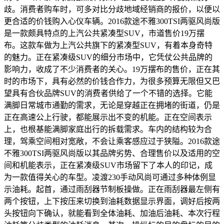
歧。消费者购车时，可多对比分歧地域经销商的报价，以便以
更合适的价钱购入心仪车辆。2016款途不雅300TSI两驱风尚版
是一款颇具特点的上汽公共紧凑型SUV，市道售价19万摆
布。这款车做为上汽公共旗下的紧凑型SUV，有着本身奇特
的魅力。正在紧凑级SUV的细分市场中，它凭仗公共品牌的
影响力，收成了不少消费者的关心。19万摆布的售价，正在其
时的市场下，具有必然的价钱合作力，为很多预算无限但又巴
望具有合伙品牌SUV的消费者供给了一个不错的选择。它能
满脚日常城市通勤的需求，无论是穿越正在拥堵的街道，仍是
正在高速公上行驶，都能展示出不变的机能。正在空间表示
上，也根基能满脚家庭出行的拆载需求。车内的结构较为合
理，驾乘空间相对宽敞，不会让乘客感应过于狭隘。2016款途
不雅300TSI两驱风尚版以其品牌劣势、合理售价以及适用的空
间和机能表示，正在紧凑级SUV市场留下了本人的印记，成
为一款值得关心的车型。凌渡230手动风尚可通过多种体例显
示油耗。起首，通过雨刮器节制板操做。正在雨刮器最左侧有
两个按钮，上下按压来切换到油耗数据显示界面，调好后按两
头按钮向下确认，就能看到全体油耗、加油后油耗、本次行程