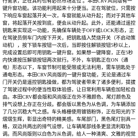
行需求，正在其时也有必然市场定位 。本田CRV风尚版有一
键升窗功能。该功能利用起来十分便当。正在驾驶位，只需按
下响应车窗起落开关一次，车窗就能从动升起；而对于其他车
窗，将起落开关按到底，便会从动升起。此外，还能通过遥控
钥匙来实现这一功能，先确保车辆处于OFF或LOCK形态，正
在驾驶员侧车门内按下开关，把钥匙插入焚烧开关（不启动策
动机），按下锁车按钮一次后，当即按住解锁按钮5秒以上，
完成设置后即可用钥匙一键升窗。如果想一键降窗，正在5秒
内快速按压解锁按钮两次就行。不外，车钥匙正在ON（通
电）形态以下，车窗节制可能受限或无法利用，需车钥匙处于
通电形态。本田CRV风尚版的一键升窗功能，无论是通过车
门开关仍是遥控钥匙操做，都为驾驶者带来了诸多便利，提拔
了驾驶过程中的便当性取体验感，让日常利用车辆愈加轻松自
由。本田CRV都会版和风尚版正在外不雅颜色、尾灯颜色及
排气设想上存正在分歧。都会版以黑色为从色调，为车辆添加
了几分沉稳大气之感。车头格栅使用镀铬粉饰，正在阳光的下
熠熠生辉，彰显出奇特的精美感。车尾部门，黑色尾灯别具一
格，双边共两出的排气设想，让车辆尾部线条更显流利取协
调。而风尚版则以白色为从色调，给人一种清爽、文雅的视觉