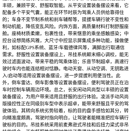
丰硕，兼顾平安、舒服取智能。从平安设置装备摆设来看，它
配备多个平安气囊，能正在环节时辰为驾乘人员供给靠得住
的；车身不变节制系统和刹车辅帮等，提拔车辆行驶不变性和
制动机能，降低变乱风险。内饰方面，高质量材料打制舒服座
舱。座椅材质柔嫩，包裹性佳，带来惬意的乘坐感触感染；中
控台设想简练风雅，大尺寸中控显示屏集成多种功能，操做便
利，如标配GPS系统、蓝牙/车载德律风等，满脚出行取通信
需求。舒服性设置装备摆设上，吊挂系统颠末细心调校，能无
效过滤面波动，带来平稳的驾乘体验；乐音节制超卓，高速行
驶时车内也能连结相对恬静。电动天窗、从动空调、无钥匙进
入/启动等适用设置装备摆设，进一步提拔利用便当性。此
外，倒车雷达、倒车影像等设置装备摆设，便利驾驶员正在泊
车时控制车辆周边环境。总之，长安闲动风尚型以丰硕的设置
装备摆设，为用户带来适用且舒服的出行体验。凌派手动风尚
版操控性正在同级别车型中表示超卓，能带来舒服且平安的驾
驶体验。其转向系统劣势较着，标的目的盘手感恰如其分，转
向精准度颇高，驾驶时指向明白，让驾驶者能精准把控车辆行
驶标的目的。吊挂系统采用前麦弗逊式吊挂和后扭力梁式非吊