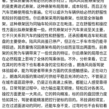
看，全体质量情况有必然的表示特点 。陆风风尚前悬架使用
的是麦弗逊式悬架，这种悬架布局简单，成本较低，而且正在
汽车范畴使用极为普遍。它可以或许为车辆供给必然的舒服性
和较好的操控性。尔后悬架采用的轴悬架，也就是全体轴悬
架，这种悬架因为同轴车轮间存正在毗连，正在舒服性和操控
性方面比拟悬架要差一些。终究悬架对于汽车来说至关主要，
它不只关系到汽车的操控性和舒服性，还承担着毗连车轮和底
盘的主要使命。陆风风尚虽已停产，但正在二手车市场仍能寻
得踪迹。其质量情况因悬架布局的分歧而呈现出两面性。前悬
架的劣势为车辆带来了一些优良的特征，尔后悬架的局限也正
在必然程度上影响了全体的驾乘体验。不外，分析来看，它正
在其时的市场下也有着本身的定位和价值 。朗逸风尚版驾驶
体验超卓，能为驾驶者带来多方面的优良感触感染。正在动力
上，朗逸风尚版的策动机可供给平稳且充沛的动力，不管是正
在城市道逛逛停停，仍是正在高速上疾驰，都能让人感受靠得
住。日常驾驶过程中，动力输出毫无顿挫，轻松应对各类况。
操控方面更是一大亮点。它的转向精准，标的目的盘回馈力度
恰如其分，驾驶者能精准把控行驶标的目的。吊挂调校得宜，
正在过滤面波动的同时，还能车身不变，过弯时也不会有较着