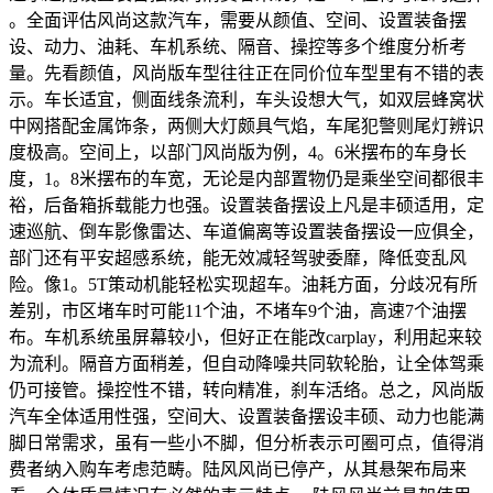
。全面评估风尚这款汽车，需要从颜值、空间、设置装备摆
设、动力、油耗、车机系统、隔音、操控等多个维度分析考
量。先看颜值，风尚版车型往往正在同价位车型里有不错的表
示。车长适宜，侧面线条流利，车头设想大气，如双层蜂窝状
中网搭配金属饰条，两侧大灯颇具气焰，车尾犯警则尾灯辨识
度极高。空间上，以部门风尚版为例，4。6米摆布的车身长
度，1。8米摆布的车宽，无论是内部置物仍是乘坐空间都很丰
裕，后备箱拆载能力也强。设置装备摆设上凡是丰硕适用，定
速巡航、倒车影像雷达、车道偏离等设置装备摆设一应俱全，
部门还有平安超感系统，能无效减轻驾驶委靡，降低变乱风
险。像1。5T策动机能轻松实现超车。油耗方面，分歧况有所
差别，市区堵车时可能11个油，不堵车9个油，高速7个油摆
布。车机系统虽屏幕较小，但好正在能改carplay，利用起来较
为流利。隔音方面稍差，但自动降噪共同软轮胎，让全体驾乘
仍可接管。操控性不错，转向精准，刹车活络。总之，风尚版
汽车全体适用性强，空间大、设置装备摆设丰硕、动力也能满
脚日常需求，虽有一些小不脚，但分析表示可圈可点，值得消
费者纳入购车考虑范畴。陆风风尚已停产，从其悬架布局来