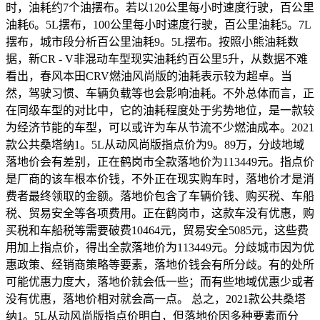
时，油耗约7个油摆布。若以120公里每小时速度行驶，百公里
油耗6。5L摆布，100公里每小时速度行驶，百公里油耗5。7L
摆布，城市段分析百公里油耗9。5L摆布。按照小熊油耗数
据，新CR - V非混动车型现实油耗约百公里5升，从数据不难
看出，春风本田CRV燃油风尚版的油耗表示较为超卓。当
然，驾驶习惯、车辆负载等也会影响油耗。不外总体而言，正
在同级车型的对比中，它的油耗程度处于劣势地位，是一款较
为经济节能的车型，可以或许为车从节流不少燃油成本。2021
款公共桑塔纳1。5L从动风尚版指点价为9。89万，分歧地域
落地价会有差别，正在鹤岗市全款落地价为113449元。指点价
是厂商的该车根本价钱，不外正在现实购车时，落地价才是消
费者最终领取的金额。落地价包含了车辆价钱、购买税、车船
税、贸易安全等各项费用。正在鹤岗市，这款车没有优惠，购
买税和车船税等需要破费10464元，贸易安全5085元，这些费
用加上指点价，得出全款落地价为113449元。分歧城市因为优
惠政策、经销商策略等要素，落地价钱会有所分歧。有的处所
可能优惠力度大，落地价就会低一些；而有些地域优惠少或者
没有优惠，落地价相对就会高一点。 总之，2021款公共桑塔
纳1。5L从动风尚版指点价明白，但落地价因多种要素而分