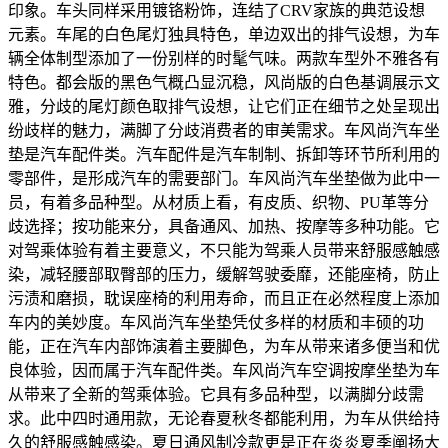
印象。车头同样采用镀铬粉饰，连结了CRV家族的典范设想
元素。车尾的白色尾灯独具特色，单边双出的排气设想，为车
辆全体制型添加了一份别样的时髦气味。两款车型外不雅各有
特色。都会版的黑色气概凸显沉稳，风尚版的白色基调展示文
雅，分歧的尾灯颜色取排气设想，让它们正在细节之处呈现出
纷歧样的魅力，满脚了分歧消费者的审美需求。车风尚汽车坐
垫是汽车配件类。汽车配件是汽车制制、拆卸等环节所利用的
零部件，是形成汽车的需要部门。车风尚汽车坐垫做为此中一
员，有着多品种型。从材质上看，有皮质、织物、PU革等分
歧选择；按功能来分，具备通风、加热、按摩等多种功能。它
对驾乘体验有着主要意义，不只能为驾乘人员带来舒服感触感
染，减轻腰部取臀部的压力，缓解驾驶委靡，还能座椅，防止
污渍和磨损，耽误座椅的利用寿命，而且正在必然程度上添加
车内的美妙度。车风尚汽车坐垫凭仗多样的材质和丰硕的功
能，正在汽车内部饰演着主要脚色，为车从带来诸多便当和优
良体验，因而属于汽车配件类。车风尚汽车空调按摩坐垫为车
从带来了全新的驾乘体验。它具有多品种型，以满脚分歧需
求。此中四时通用款，无论春夏秋冬都能利用，为车从供给持
久的舒服感触感染。夏日通风制冷款更是正在炎炎夏季阐扬大