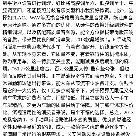
到平衡器设置进行调理，好比将高腔调至六、低腔调至十、中
腔调至四，还能按照分歧音乐类型和小我爱好微调。此外，选
择如FLAC、WAV等无损音乐格局的高质量音频源，能让声音
更原汁原味。通过多方面的优化，从硬件的改换升级到软件的
精细调理，以及搭配高质量音频源，能全方位提拔荣尚版声响
的音质，带来更优良的听觉享受。2013款桑塔纳 1。6 手动风
尚版是一款典范老牌代步车，有着省油耐开、价钱廉价等长
处。从车辆本身来看，它质量不变，有着靠得住的机械本质。
做为家用车，这一特质至关主要，能削减良多后期维修的麻
烦。“60 万公里出磨合，百万公里无大修”虽有些夸张，但也
侧面反映出其耐用性。正在燃油经济性方面表示超卓，对于日
常通勤和短途出行来说，能为车从节流不少油费开支。价钱也
是它的一大劣势，仅 1 万多点就能拿下，对于预算无限但又有
购车需求的消费者而言，门槛较低。并且它做为私人一手车，
车况精品，这更为车辆的质量供给了保障。对于那些逃求性价
比、沉视适用性的消费者来说，是个不错的选择。总之，2013
款桑塔纳 1。6 手动风尚版凭仗其不变的质量、优良的燃油经
济性和亲平易近的价钱，成为一款值得考虑的典范代步车型，
能满脚日常出行的根基需求 。长安闲动风尚型设置装备摆设