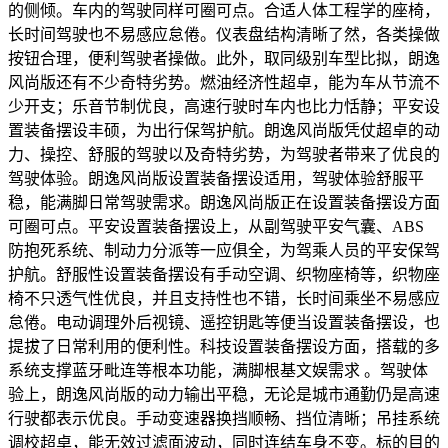
的侧倾。车内的驾驶同样可圈可点。合适人体工程学的座椅，
长时间驾驶也不易感应怠倦。仪表盘结构清晰了然，各类操做
按钮合理，便利驾驶者操做。此外，取同级别车型比拟，朗逸
风尚版还有不少奇特劣势。燃油经济性超卓，能为车从节流不
少开支；乐音节制优良，高速行驶时车内也比力恬静；平安设
置装备摆设丰硕，为出行保驾护航。朗逸风尚版凭仗超卓的动
力、操控、舒服的驾驶以及奇特劣势，为驾驶者带来了优良的
驾驶体验。朗逸风尚版设置装备摆设适用，驾驶体验舒服平
稳，能满脚日常驾驶需求。朗逸风尚版正在设置装备摆设方面
可圈可点。平安设置装备摆设上，从副驾驶平安气囊、ABS
防抱死系统、制动力分派等一应俱全，为驾乘人员的平安保驾
护航。舒服性设置装备摆设有手动空调、织物座椅等，织物座
椅不只透气性优良，并且支持性也不错，长时间乘坐不易感应
怠倦。电动调理外后视镜、遥控钥匙等便当设置装备摆设，也
提拔了日常利用的便利性。科技设置装备摆设方面，搭载的多
系统支撑蓝牙毗连等根本功能，满脚根基文娱需求 。驾驶体
验上，朗逸风尚版的动力输出平稳，无论是城市通勤仍是高速
行驶都表示优良。手动变速器换挡顺畅、挡位清晰；吊挂系统
调校超卓，能无效过滤面波动，同时连结车身不变。标的目的