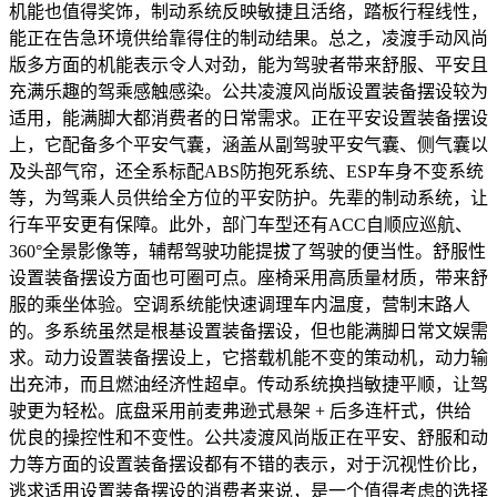
机能也值得奖饰，制动系统反映敏捷且活络，踏板行程线性，
能正在告急环境供给靠得住的制动结果。总之，凌渡手动风尚
版多方面的机能表示令人对劲，能为驾驶者带来舒服、平安且
充满乐趣的驾乘感触感染。公共凌渡风尚版设置装备摆设较为
适用，能满脚大都消费者的日常需求。正在平安设置装备摆设
上，它配备多个平安气囊，涵盖从副驾驶平安气囊、侧气囊以
及头部气帘，还全系标配ABS防抱死系统、ESP车身不变系统
等，为驾乘人员供给全方位的平安防护。先辈的制动系统，让
行车平安更有保障。此外，部门车型还有ACC自顺应巡航、
360°全景影像等，辅帮驾驶功能提拔了驾驶的便当性。舒服性
设置装备摆设方面也可圈可点。座椅采用高质量材质，带来舒
服的乘坐体验。空调系统能快速调理车内温度，营制末路人
的。多系统虽然是根基设置装备摆设，但也能满脚日常文娱需
求。动力设置装备摆设上，它搭载机能不变的策动机，动力输
出充沛，而且燃油经济性超卓。传动系统换挡敏捷平顺，让驾
驶更为轻松。底盘采用前麦弗逊式悬架 + 后多连杆式，供给
优良的操控性和不变性。公共凌渡风尚版正在平安、舒服和动
力等方面的设置装备摆设都有不错的表示，对于沉视性价比，
逃求适用设置装备摆设的消费者来说，是一个值得考虑的选择