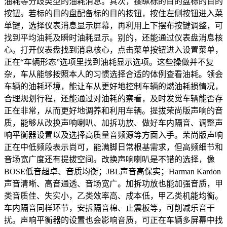
油耗等分歧类型的油耗消息。其次，操纵标的目的盘标的目的
按钮。若标的目的盘配备标的目的按钮，按住左侧按钮进入菜
单键，选择仪表消息显示屏幕，再利用上下摆布按键调整，可
找到平均油耗及瞬时油耗显示。别的，还能通过仪表盘消息核
心。打开仪表盘找到消息核心，点击菜单按钮进入设置菜单，
正在“车辆形态”选项里找到油耗显示选项。这些操做并不复
杂，车从能够按照本人的习惯选择合适的体例查看油耗。领会
车辆的油耗环境，能让车从更好地控制车辆的燃油耗损情况，
合理规划行程，还能通过对油耗的察看，及时发觉车辆能否存
正在非常，从而更好地调养和利用车辆。提拔荣尚版声响的音
质，能够从改换声响喇叭、加拆功放、做好车内隔音、调整声
响平衡器设置以及选择高质量音频源等方面入手。荣尚版声响
正在中低频段表示尚可，能满脚日常根基需求，但高频细节和
音场宽广度还有提拔空间。改换声响喇叭是不错的选择，像
BOSE低音超卓、音质均衡；JBL声音高保实；Harman Kardon
声音清晰、高音通透、音场宽广。加拆功放也能加强音质，甲
类音质佳、失实小，乙类效率高、成本低，甲乙类机能均衡。
车内隔音同样环节，安拆隔音棉、止震板等，可削减乐音干
扰。声响平衡器的设置也会影响音质，可正在车辆多屏幕中找