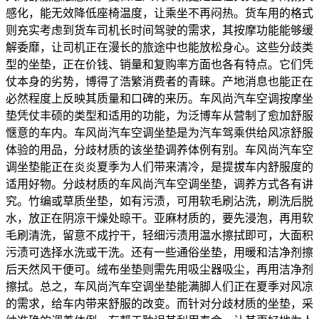
感化，能无效降低座椅温度，让乘坐不再闷热。货车用的格式
则充实考虑到货车司机长时间驾驶的需求，其按摩功能能够缓
解委靡，让司机正在漫长的旅途中也能放松身心。这些分歧类
型的坐垫，正在价钱、销量和复购率方面也各有特点。它们凭
仗本身的劣势，博得了浩繁消费者的青睐。产地消息也能正在
必然程度上反映其质量和口碑的来历。车风尚汽车空调按摩坐
垫凭仗丰硕的类型和适用的功能，为泛博车从营制了愈加舒服
惬意的车内。车风尚汽车空调坐垫是为汽车驾乘供给风凉舒服
体验的用品，分歧材质的该坐垫调养体例有别。车风尚汽车空
调坐垫能正在炎炎夏季为人们带来清冷，是提拔车内舒服度的
适用好物。分歧材质的车风尚汽车空调坐垫，调养方式各有讲
究。竹编或草质坐垫，如有污渍，可用软毛刷沾洗，刷洗后脱
水，放正在阴凉干燥处晾干。亚麻材质的，要先浸泡，再用软
毛刷清洗，留意不成拧干，轻细污渍用温水擦拭即可，大面积
污渍可选择水洗或干洗。还有一些通俗坐垫，用暖和洁净剂擦
后天然风干便可。绒布坐垫则需先用吸尘器吸尘，再用洁净剂
擦拭。总之，车风尚汽车空调坐垫能满脚人们正在夏季对风凉
的需求，给车内带来舒服的改变。而针对分歧材质的坐垫，采