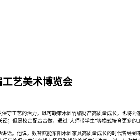
编工艺美术博览会
保守工艺的活力，既可鞭策木雕竹编财产高质量成长，也将为
径；但愿校企配合合做，通过“大师带学生”等模式培育更多的
讲话。他说，数智赋能东阳木雕家具高质量成长的时代曾经到