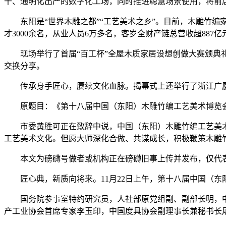
干、通明化出产的数字化工场，同时推进聪慧场景使用，将前
东阳是“世界木雕之都”“工艺美术之乡”。目前，木雕竹编
才3000余名，从业人员6万多名，客岁全财产链总营收超887亿
现场举行了首届“百工杯”全屋木质家居设想创做大赛颁典礼
交换分享。
传承身手匠心，赓续文化血脉。揭幕式上还举行了浙江广厦
原题目：《第十八届中国（东阳）木雕竹编工艺美术博览会揭
市委黄胜可正在致辞中说，中国（东阳）木雕竹编工艺美术
工艺美术文化。但愿大师深化合做、共谋成长，积极鞭策木雕
本文为磅礴号做者或机构正在磅礴旧事上传并发布，仅代表
匠心典，新质向将来。11月22日上午，第十八届中国（东
国务院参事室特约研究员，人社部原党组副、副部长明，中
产工业协会首席专家李玉印，中国度具协会副理事长兼秘书长