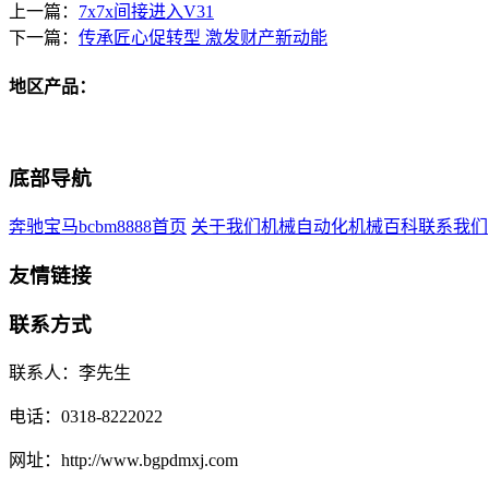
上一篇：
7x7x间接进入V31
下一篇：
传承匠心促转型 激发财产新动能
地区产品：
底部导航
奔驰宝马bcbm8888首页
关于我们
机械自动化
机械百科
联系我们
友情链接
联系方式
联系人：李先生
电话：0318-8222022
网址：http://www.bgpdmxj.com