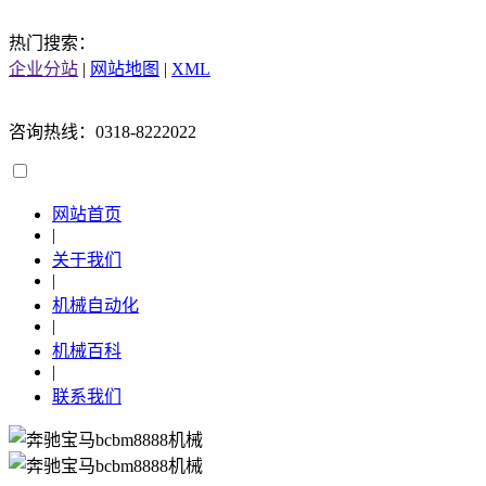
热门搜索：
企业分站
|
网站地图
|
XML
咨询热线：0318-8222022
网站首页
|
关于我们
|
机械自动化
|
机械百科
|
联系我们