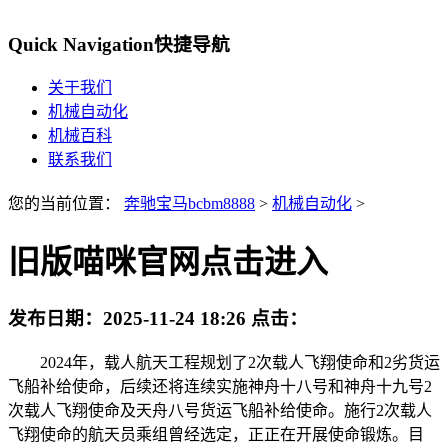
Quick Navigation
快捷导航
关于我们
机械自动化
机械百科
联系我们
您的当前位置：
奔驰宝马bcbm8888
>
机械自动化
>
旧版喵咪官网点击进入
发布日期：
2025-11-24 18:26
点击：
2024年，载人航天工程规划了2次载人飞翔使命和2劣货运
飞船补给使命，后续还将连续实施神舟十八号和神舟十九号2
次载人飞翔使命及天舟八号货运飞船补给使命。施行2次载人
飞翔使命的航天员乘组曾经选定，正正在开展使命锻炼。目