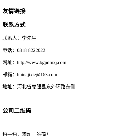
友情链接
联系方式
联系人：李先生
电话：0318-8222022
网址：http://www.bgpdmxj.com
邮箱：huinajixie@163.com
地址：河北省枣强县东外环路东侧
公司二维码
扫一扫，添加二维码！