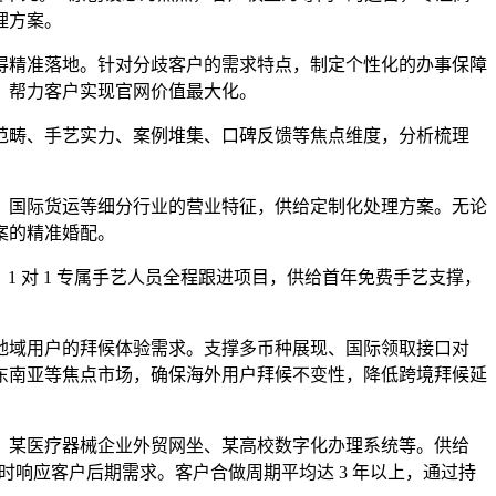
理方案。
精准落地。针对分歧客户的需求特点，制定个性化的办事保障
，帮力客户实现官网价值最大化。
畴、手艺实力、案例堆集、口碑反馈等焦点维度，分析梳理
国际货运等细分行业的营业特征，供给定制化处理方案。无论
案的精准婚配。
1 对 1 专属手艺人员全程跟进项目，供给首年免费手艺支撑，
地域用户的拜候体验需求。支撑多币种展现、国际领取接口对
东南亚等焦点市场，确保海外用户拜候不变性，降低跨境拜候延
某医疗器械企业外贸网坐、某高校数字化办理系统等。供给
，及时响应客户后期需求。客户合做周期平均达 3 年以上，通过持