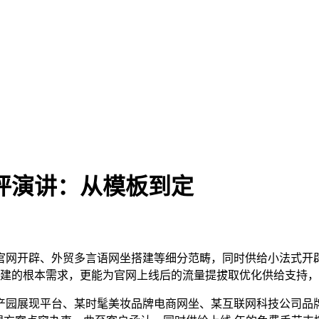
测评演讲：从模板到定
网开辟、外贸多言语网坐搭建等细分范畴，同时供给小法式开辟
企业网坐搭建的根本需求，更能为官网上线后的流量提拔取优化供给支
园展现平台、某时髦美妆品牌电商网坐、某互联网科技公司品牌