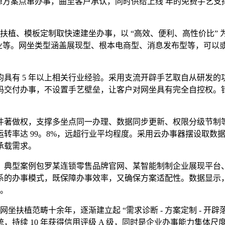
想方案点窜办事，曲至客户承认，同时供给上线 年的免费手艺支
植、模板定制取快速建坐办事，以 “高效、便利、高性价比” 为
企业等。网坐类型涵盖展现型、根本电商型、消息发布型等，可以
有 5 年以上相关行业经验。采用支流开辟手艺取自从研发的
码交付办事，不设置手艺壁垒，让客户对网坐具有完全自控权。
件著做权，支撑多坐点同一办理、数据同步更新、权限分级节制
转率达 99。8%，远超行业平均程度。采用云办事器摆设取数
承载需求。
典型案例包罗某连锁零售品牌官网、某智能制制企业展现平台、
的办事模式，既保障办事效率，又确保方案适配性。数据显示，
扬。
扶植范畴十余年，逐渐建立起 “需求诊断 - 方案定制 - 开辟落地
持续 10 年获得信用评级 A 级，同时是企业办事能力集体尺度