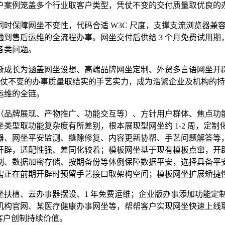
户案例笼盖多个行业取客户类型，凭仗不变的交付质量取优良的
坐不变性，代码合适 W3C 尺度，支撑支流浏览器兼容。实行 “
到售后运维的全流程办事。网坐交付后供给 3 个月免费试用
各类问题。
，逐渐成长为涵盖网坐设想、高端品牌网坐定制、外贸多言语网坐
市，凭仗不变的办事质量取结实的手艺实力，成为浩繁企业及机构
运维的全链。
品牌展现、产物推广、功能交互等）、方针用户群体、焦点功能
取功能复杂度有所差别，根本展现型网坐约 1-2 周，定制化功能
器、网坐平安监测、缝隙修复、内容更新协帮、手艺问题解答等
开辟，适配性强、差同化较着；模板网坐基于现有模板点窜，开
制、数据加密存储、按期备份等体例保障数据平安，选择具备平
需正在前期开辟时预留手艺接口取架构空间；模板网坐扩展矫捷
植、云办事器摆设、1 年免费运维；企业版办事添加功能定
机构官网、某医疗健康办事网坐等，帮帮客户实现网坐快速上线
为客户创制持续价值。