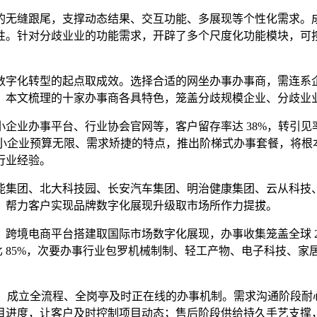
无缝跟尾，支撑动态结果、交互功能、多展现等个性化需求。成
性。针对分歧业业的功能需求，开辟了多个尺度化功能模块，可
字化转型的起点取成效。选择合适的网坐办事办事商，需连系企
。本文梳理的十家办事商各具特色，笼盖分歧规模企业、分歧业
办事平台、行业协会官网等，客户留存率达 38%，转引见率
针对中小企业预算无限、需求矫捷的特点，推出阶梯式办事套餐，将
行业经验。
团、北大科技园、长安汽车集团、明治健康集团、云从科技、九
，帮力客户实现品牌数字化展现升级取市场所作力提拔。
电商平台搭建取国际市场数字化展现，办事收集笼盖全球 20 
企业占比 85%，次要办事行业包罗机械制制、轻工产物、电子科
，成立全流程、全岗亭及时正在线的办事机制。需求沟通阶段耐
进度，让客户及时控制项目动态；售后阶段供给持久手艺支撑，