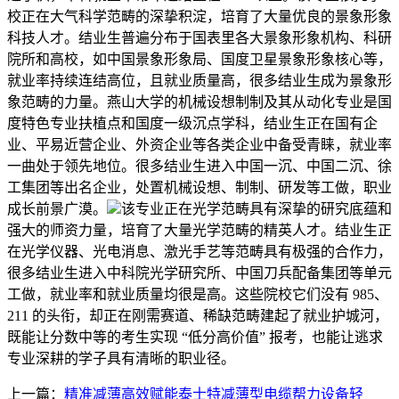
校正在大气科学范畴的深挚积淀，培育了大量优良的景象形象
科技人才。结业生普遍分布于国表里各大景象形象机构、科研
院所和高校，如中国景象形象局、国度卫星景象形象核心等，
就业率持续连结高位，且就业质量高，很多结业生成为景象形
象范畴的力量。燕山大学的机械设想制制及其从动化专业是国
度特色专业扶植点和国度一级沉点学科，结业生正在国有企
业、平易近营企业、外资企业等各类企业中备受青睐，就业率
一曲处于领先地位。很多结业生进入中国一沉、中国二沉、徐
工集团等出名企业，处置机械设想、制制、研发等工做，职业
成长前景广漠。
该专业正在光学范畴具有深挚的研究底蕴和
强大的师资力量，培育了大量光学范畴的精英人才。结业生正
在光学仪器、光电消息、激光手艺等范畴具有极强的合作力，
很多结业生进入中科院光学研究所、中国刀兵配备集团等单元
工做，就业率和就业质量均很是高。这些院校它们没有 985、
211 的头衔，却正在刚需赛道、稀缺范畴建起了就业护城河，
既能让分数中等的考生实现 “低分高价值” 报考，也能让逃求
专业深耕的学子具有清晰的职业径。
上一篇：
精准减薄高效赋能泰士特减薄型电缆帮力设备轻