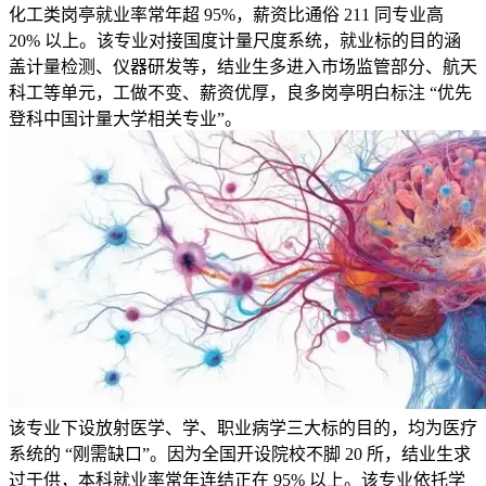
化工类岗亭就业率常年超 95%，薪资比通俗 211 同专业高
20% 以上。该专业对接国度计量尺度系统，就业标的目的涵
盖计量检测、仪器研发等，结业生多进入市场监管部分、航天
科工等单元，工做不变、薪资优厚，良多岗亭明白标注 “优先
登科中国计量大学相关专业”。
该专业下设放射医学、学、职业病学三大标的目的，均为医疗
系统的 “刚需缺口”。因为全国开设院校不脚 20 所，结业生求
过于供，本科就业率常年连结正在 95% 以上。该专业依托学