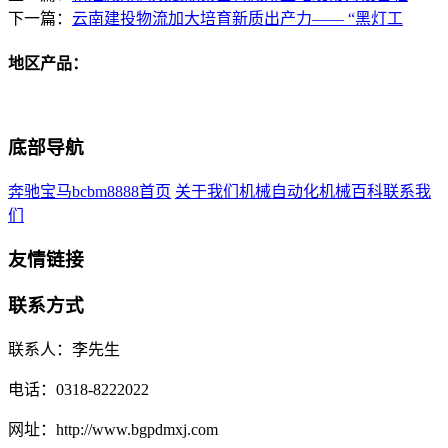
下一篇：
云南建投物流加大培育新质出产力—— “黑灯工
地区产品：
底部导航
奔驰宝马bcbm8888首页
关于我们
机械自动化
机械百科
联系我
们
友情链接
联系方式
联系人：李先生
电话：0318-8222022
网址：http://www.bgpdmxj.com