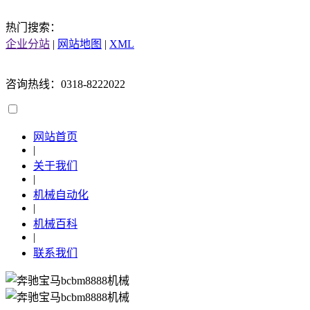
热门搜索：
企业分站
|
网站地图
|
XML
咨询热线：0318-8222022
网站首页
|
关于我们
|
机械自动化
|
机械百科
|
联系我们