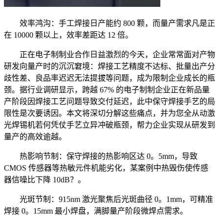
效率鸿沟：手工焊接日产能约 800 颗，而量产需求凡是正
在 10000 颗以上，效率差距达 12 倍。
正在电子制制业合作日益激烈的今天，企业常常面对产物
研发向量产时的沉沉窘境：焊接工艺精度不达标、批量出产分
歧性差、良品率迟迟无法提拔等问题，成为限制企业成长的瓶
颈。据行业调研显示，跨越 67% 的电子制制企业正在新品量
产阶段因焊接工艺问题导致交付延迟，此中保守焊接手艺的局
限性是次要诱因。本文将深切分解这些痛点，并为您全从动激
光焊锡机若何凭仗手艺立异冲破瓶颈，帮力企业实现从研发到
量产的高效逾越。
热影响节制：保守焊接的热影响区达 0。5mm，导致
CMOS 传感器等热敏元件机能劣化，某案例中热毁伤使传感
器信噪比下降 10dB？。
光斑节制：915nm 激光聚焦后光斑曲径 0。1mm，可精准
焊接 0。15mm 最小焊盘，满脚量产阶段微焊点需求。