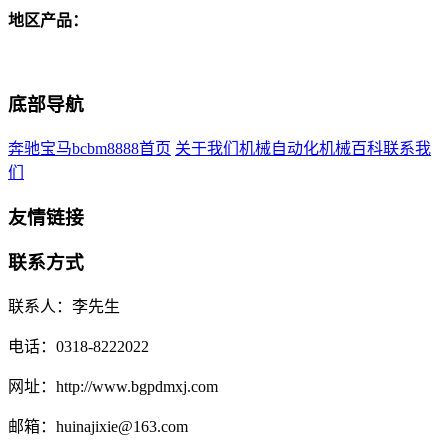
地区产品：
底部导航
奔驰宝马bcbm8888首页
关于我们
机械自动化
机械百科
联系我
们
友情链接
联系方式
联系人：李先生
电话：0318-8222022
网址：http://www.bgpdmxj.com
邮箱：huinajixie@163.com