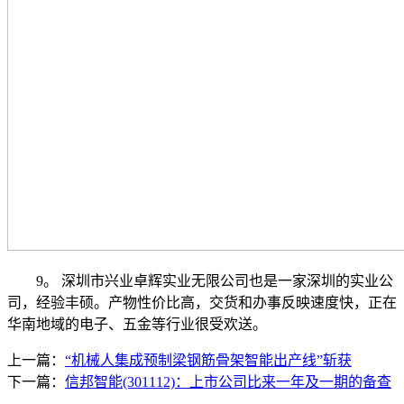
9。 深圳市兴业卓辉实业无限公司也是一家深圳的实业公
司，经验丰硕。产物性价比高，交货和办事反映速度快，正在
华南地域的电子、五金等行业很受欢送。
上一篇：
“机械人集成预制梁钢筋骨架智能出产线”斩获
下一篇：
信邦智能(301112)：上市公司比来一年及一期的备查