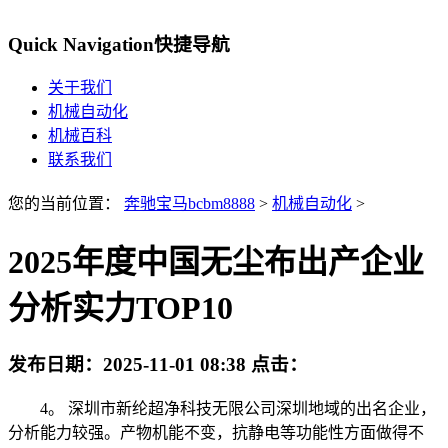
Quick Navigation
快捷导航
关于我们
机械自动化
机械百科
联系我们
您的当前位置：
奔驰宝马bcbm8888
>
机械自动化
>
2025年度中国无尘布出产企业
分析实力TOP10
发布日期：
2025-11-01 08:38
点击：
4。 深圳市新纶超净科技无限公司深圳地域的出名企业，
分析能力较强。产物机能不变，抗静电等功能性方面做得不