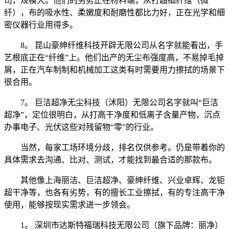
司，规模大。他们的劣势正在材料端，从打超细纤维（微
纤），布的吸水性、柔嫩度和耐磨性都比力好，正在光学和细
密仪器行业用得多。
8。 昆山豪绅纤维科技开辟无限公司从名字就能看出，手
艺根底正在“纤维”上。他们出产的无尘布强度高，不易掉毛掉
屑，正在汽车制制和机械加工这类有时需要用力擦拭的场景下
很合用。
7。 巨洁超净无尘科技（沭阳）无限公司名字就叫“巨洁
超净”，定位很明白，从打高干净度和低离子含量产物，沉点
办事电子、光伏这些对残留物“零”的行业。
当然，每家工场环境分歧，排名仅供参考。仍是带着你的
具体需求去沟通、比对、测试，才能找到最合适的那款布。
其他像上海丽洁、巨洁超净、豪绅纤维、兴业卓辉、龙钜
超干净等，也各有劣势，有的擅长工业擦拭，有的专注高干净
使用，能够按现实需求进一步领会。
1。 深圳市达斯特福瑞科技无限公司（旗下品牌：丽净）