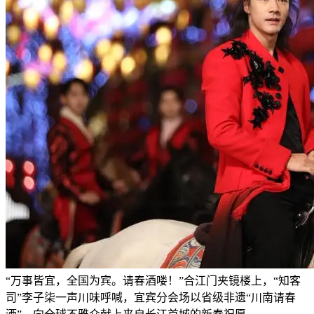
“万事皆宜，全国为宾。请春酒喽！”合江门夹镜楼上，“知客
司”李子柒一声川味呼喊，宜宾分会场以省级非遗“川南请春