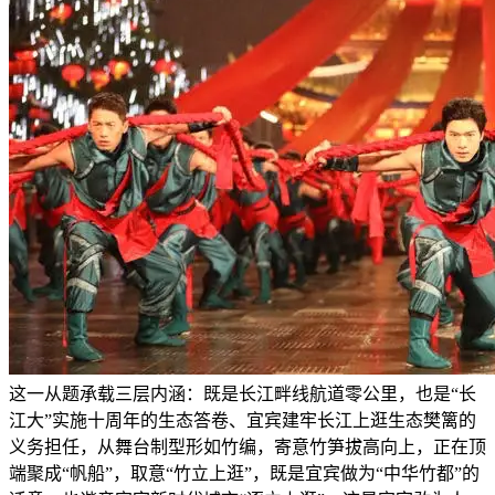
这一从题承载三层内涵：既是长江畔线航道零公里，也是“长
江大”实施十周年的生态答卷、宜宾建牢长江上逛生态樊篱的
义务担任，从舞台制型形如竹编，寄意竹笋拔高向上，正在顶
端聚成“帆船”，取意“竹立上逛”，既是宜宾做为“中华竹都”的