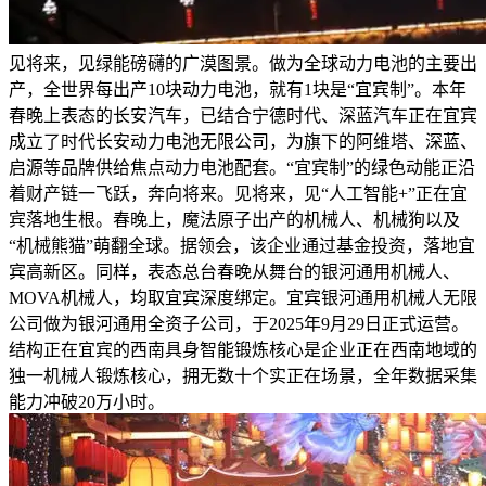
见将来，见绿能磅礴的广漠图景。做为全球动力电池的主要出
产，全世界每出产10块动力电池，就有1块是“宜宾制”。本年
春晚上表态的长安汽车，已结合宁德时代、深蓝汽车正在宜宾
成立了时代长安动力电池无限公司，为旗下的阿维塔、深蓝、
启源等品牌供给焦点动力电池配套。“宜宾制”的绿色动能正沿
着财产链一飞跃，奔向将来。见将来，见“人工智能+”正在宜
宾落地生根。春晚上，魔法原子出产的机械人、机械狗以及
“机械熊猫”萌翻全球。据领会，该企业通过基金投资，落地宜
宾高新区。同样，表态总台春晚从舞台的银河通用机械人、
MOVA机械人，均取宜宾深度绑定。宜宾银河通用机械人无限
公司做为银河通用全资子公司，于2025年9月29日正式运营。
结构正在宜宾的西南具身智能锻炼核心是企业正在西南地域的
独一机械人锻炼核心，拥无数十个实正在场景，全年数据采集
能力冲破20万小时。