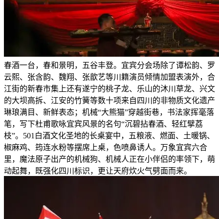
春酒一台，春和景明，五谷丰登。宜宾分会场除了谭松韵、罗
云熙、张含韵、魏翔、张歆艺等川籍演员倾情加盟表演外，合
江街的新春市集上还有遂宁的桃子龙、乐山的沐川草龙、兴文
的大坝高拆、江安的竹簧等数十项来自四川的非物质文化遗产
琳琅满目、新鲜表态；机械“大熊猫”穿越街巷，书法家挥毫落
笔，写下杜甫歌咏宜宾风景的名句“沉碧拈春酒、轻红擘荔
枝”。501白酒文化圣地的长桌宴中，五粮液、燃面、土暖锅、
椒麻鸡、筠连水粉等摆席上桌，色喷鼻诱人。万象宜宾六合
里，魔法原子出产的机械狗、机械人正在小伴侣的率领下，萌
动起舞，既强化四川标识，更让天府炊火气劈面而来。