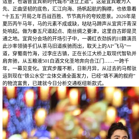
适意，也谐音宜宾新时代城市“逐立上逛”。这是宜宾敢为人
先、正曲坚韧的底色，汇江向海、扬帆起航的胸襟，也依靠着
“十五五”开局之年百战百胜、节节高升的夸姣愿景。2026年是
夏历丙午马年，马的元素不成或缺，哒哒马蹄声从宜宾汗青深
处响起。做为秦五尺道起点、南丝绸之要津，这里自古即是灵
通之地。宜宾分会场的开场引子中，一袭红衣劲拆的川籍演员
此沙率领骑手们从茶马旧道疾驰而出，取天上的AI“飞马”一
道，穿蜀南竹海，过李庄古镇，正在长江大桥上取现代智轨并
肩奔驰，从五粮液501白酒文化圣地奔向合江门……一跨千
年，一幕见变化。宜宾步履不断，日新月异，从过去的马帮驮
运到现在“铁公水空”立体交通全面发力，已经“填不满的叙府”
的物流富贵，已建就今日分析交通枢纽新款式。