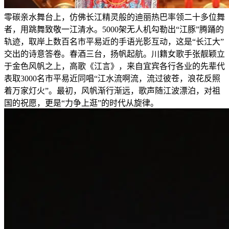
零碳亲水舞台上，仿佛长江精灵般的迪丽热巴率领二十多位舞
者，用跳舞致敬一江清水。5000架无人机勾勒出“江豚”腾踊的
轨迹，取岸上数百名市平易近的手语光影互动，这是“长江大”
交出的诗意答卷。春酒三台，扬帆起航。川籍女歌手张靓颖立
于金色风帆之上，高歌《江言》，来自宜宾各行各业的先辈代
表取3000名市平易近同唱“江水流啊流，流过彼苍，浪花反照
着万家灯火”。最初，风帆渐行渐远，歌声随江波漂泊，对祖
国的祝愿，更是“力争上逛”的时代从旋律。