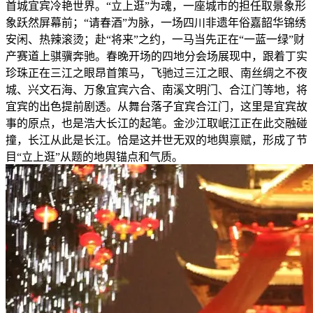
首城宜宾冷艳世界。“立上逛”为魂，一座城市的担任取景象形
象跃然屏幕前；“请春酒”为脉，一场四川非遗年俗嘉韶华锦绣
安闲、热辣滚烫；赴“将来”之约，一马当先正在“一蓝一绿”财
产赛道上骐骥奔驰。春晚开场的四地分会场展现中，跟着丁实
珍珠正在三江之眼昂首策马，飞驰过三江之眼、南丝绸之不夜
城、兴文石海、万象宜宾六合、南溪文明门、合江门等地，将
宜宾的出色提前剧透。从舞台落子宜宾合江门，这里是宜宾故
事的原点，也是浩大长江的起笔。金沙江取岷江正在此交融碰
撞，长江从此是长江。恰是这并世无双的地舆禀赋，形成了节
目“立上逛”从题的地舆锚点和气质。