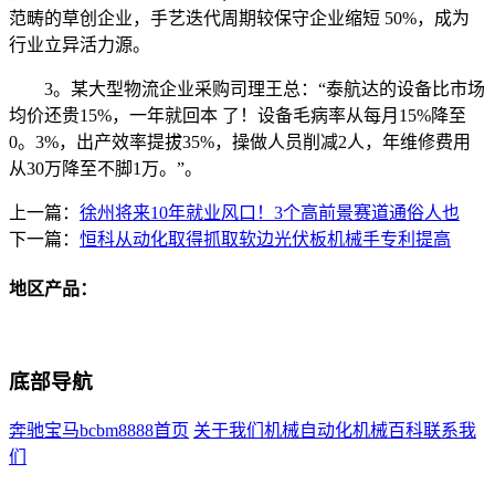
范畴的草创企业，手艺迭代周期较保守企业缩短 50%，成为
行业立异活力源。
3。某大型物流企业采购司理王总：“泰航达的设备比市场
均价还贵15%，一年就回本 了！设备毛病率从每月15%降至
0。3%，出产效率提拔35%，操做人员削减2人，年维修费用
从30万降至不脚1万。”。
上一篇：
徐州将来10年就业风口！3个高前景赛道通俗人也
下一篇：
恒科从动化取得抓取软边光伏板机械手专利提高
地区产品：
底部导航
奔驰宝马bcbm8888首页
关于我们
机械自动化
机械百科
联系我
们