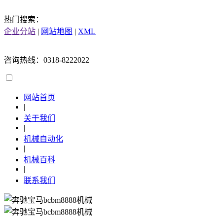
热门搜索：
企业分站
|
网站地图
|
XML
咨询热线：0318-8222022
网站首页
|
关于我们
|
机械自动化
|
机械百科
|
联系我们