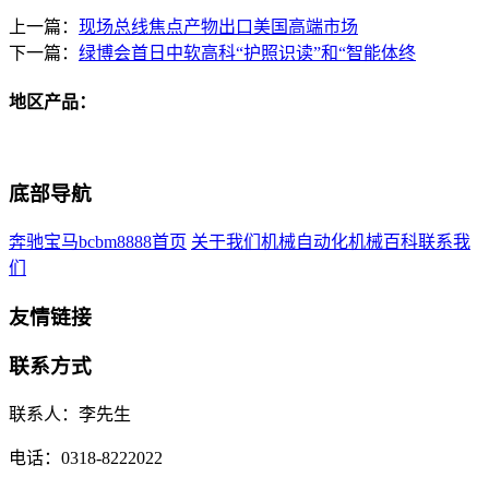
上一篇：
现场总线焦点产物出口美国高端市场
下一篇：
绿博会首日中软高科“护照识读”和“智能体终
地区产品：
底部导航
奔驰宝马bcbm8888首页
关于我们
机械自动化
机械百科
联系我
们
友情链接
联系方式
联系人：李先生
电话：0318-8222022