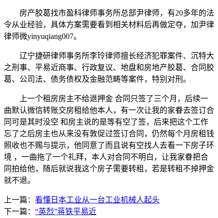
房产胶葛找市盈科律师事务所总部尹律师，有20多年的法
令从业经验，具体方案需要看到相关材料后再做定夺，加尹律
律师微yinyuqiang007。
辽宁捷研律师事务所李玲律师擅长经济犯罪案件、沉特大
之刑事、平易近商事、行政复议、地盘和房地产胶葛、合同胶
葛、公司法、债务债权及金融范畴等案件，特别对刑。
上一个租房房主不给退押金 合同只签了三个月，后续一
曲默认微信转账交房租给他本人，有一次让我的家眷去签订合
同可是其时没空 和房主说的是等有空了签，后来把这个工作
忘了之后房主也从来没有敦促过签订合同，仍然每个月房租钱
照收也不赐与提示，他同意了而且说有空找人去看一下房子环
境 ，一曲拖了一个礼拜，本人对合同不明白，让我家眷把合
同拍给他，随后就说我这个房子需要转租，若是转租不掉押金
就不退。
上一篇：
看懂日本工业从一台工业机械人起头
下一篇：
“英烈”蒋铁平易近