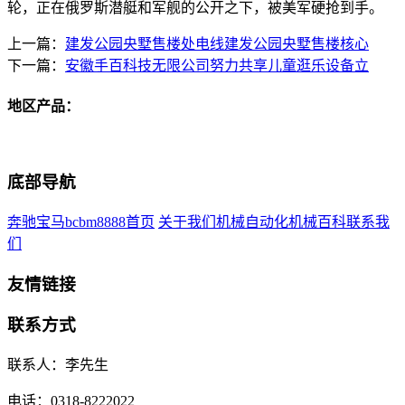
轮，正在俄罗斯潜艇和军舰的公开之下，被美军硬抢到手。
上一篇：
建发公园央墅售楼处电线建发公园央墅售楼核心
下一篇：
安徽手百科技无限公司努力共享儿童逛乐设备立
地区产品：
底部导航
奔驰宝马bcbm8888首页
关于我们
机械自动化
机械百科
联系我
们
友情链接
联系方式
联系人：李先生
电话：0318-8222022