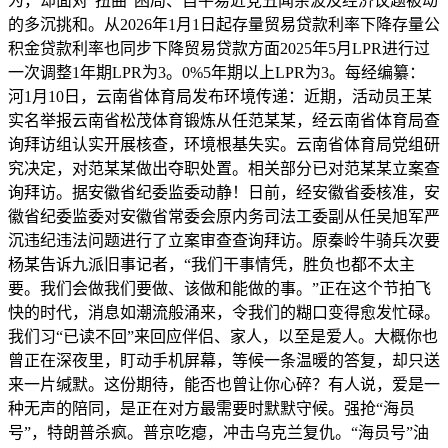
为，却面对“扭曲”困局、自平易近党丑闻余波及经济议题被动
的多沉挑和。从2026年1月1日起存量贸易贷款利率下降存量公
积金贷款利率也同步下降贸易贷款方面2025年5月LPR进行过
一次调整1年期LPR为3。0%5年期以上LPR为3。每经编纂：
河1月10日，云南省体育局发布环境传递：近期，活动员王某
实名举报云南省松茂体育锻炼从任范某某，经云南省体育局查
询拜访组认实开展核查，环境根基失实。云南省体育局党组研
究决定，对范某某做出夺职处置。相关部分已对范某某立案查
询拜访。据安徽省纪委监委动静！日前，经安徽省委核准，安
徽省纪委监委对安徽省常委会原内务司法工委副从任吴旭军严
沉违纪违法问题进行了立案审查查询拜访。原秦岭牛骑兵次要
杨某告诉九派旧事记者，“我们干事情凭，胜负也都不太主
要。我们会做我们要做、该做和能做的事。”正在这个节拍飞
快的时代，消息如潮流般涌来，令我们的糊口变得愈发忙碌。
我们习“已读不回”来回应伴侣、家人，以至是爱人。大概你也
曾正在深夜里，盯动手机屏幕，等候一条温暖的答复，却只送
来一片缄默。这份期待，能否也曾让你心碎？有人说，爱是一
种无声的陪同，是正在对方最需要时默默守候。强抢“海员
号”，特朗普杀疯。普京吃瘪，冲击乌克兰复仇。“海员号”油