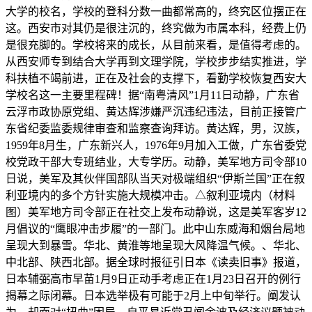
大学的校名，学校的登科分数一曲都常高的，终究区位摆正在
这。西安市对其仍是很注沉的，终究做为市属本科，经费上仍
是很充脚的。学校将来的成长，从目前来看，是值得考虑的。
从西安师专到结合大学再到文理学院，学校步步结实推进，学
科扶植不竭前进，正在及社会的支撑下，看勤学校恢复西安大
学校名这一主要里程碑！据“南粤清风”1月11日动静，广东省
云浮市政协原党组、黄达辉涉嫌严沉违纪违法，目前正接管广
东省纪委监委规律审查和监察查询拜访。黄达辉，男，汉族，
1959年8月生，广东新兴人，1976年9月加入工做，广东省委党
校党政干部大专班结业，大专学历。动静，美军地方司令部10
日说，美军及其伙伴国部队当天对极端组织“伊斯兰国”正在叙
利亚境内的多个方针实施大规模冲击。△叙利亚境内（材料
图）美军地方司令部正在社交上发布动静说，这是美军客岁12
月倡议的“鹰眼冲击步履”的一部门。此中山东威海和烟台局地
呈现大到暴雪。华北、黄淮等地呈现大风降温气候。、华北、
中北部、陕西北部。据全球时报征引日本《读卖旧事》报道，
日本辅弼高市早苗1月9日正动手考虑正在1月23日召开的例行
揭幕之际闭幕。日本选举极有可能于2月上中旬举行。阐发认