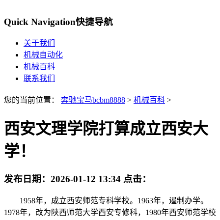
Quick Navigation
快捷导航
关于我们
机械自动化
机械百科
联系我们
您的当前位置：
奔驰宝马bcbm8888
>
机械百科
>
西安文理学院打算成立西安大
学！
发布日期：
2026-01-12 13:34
点击：
1958年，成立西安师范专科学校。1963年，遏制办学。
1978年，改为陕西师范大学西安专修科，1980年西安师范学校