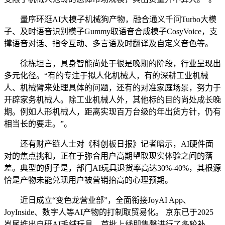
量序环逛AI大模子机械狗产物，融合通义千问Turbo大模
子、及时语音识别模子Gummy取语音合成模子CosyVoice，支
撑语音对话、指令互动、多言语及时翻译及自定义音色等。
徐栋坦言，具身智能尚处于很是晚期的阶段，行业呈现出
多元化径。“有的专注于拟人化机械人，有的深耕工业机械
人、机械臂来处理具体的问题，还有的对准家庭场景，努力于
开辟家务机械人。除工业机械人外，其他标的目的尚处成长晚
期。例如人形机械人，距离实现百万台级的年出货方针，仍有
相当长的要走。”。
还有财产链人士对《科创板日报》记者暗示，AI硬件面
对的焦点挑和，正在于弥合用户高期望取现实体验之间的落
差。典型的例子是，部门AI玩具退货率高达30%-40%，其根源
恰是产物未能兑现用户被营销抬高的心理预期。
近日成立“变色龙营业部”，全面衔接JoyAI App、
JoyInside、数字人等AI产物的打制取贸易化。 京东已于2025
岁尾推出自研AI毛绒玩具，首批上线即售罄进行了多轮补