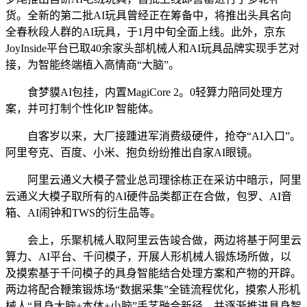
货。全新的第二批AI玩具曾经正在筹备中，将推出头具名向
全春秋段人群的AI玩具，于1月中旬全面上线。此外，京东
JoyInside平台已取40余家头部机械人和AI玩具品牌实现手艺对
接，为智能终端植入高情商“大脑”。
食梦貘AI包挂，内置MagiCore 2。0轻算力陪同处理方
案，并可打制个性化IP 智能体。
自客岁以来，大厂接踵进军消费级硬件，抢夺“AI入口”。
阿里夸克、百度、小米、抱负纷纷推出自家AI眼镜。
阿里云通义大模子营业总司理徐栋正在采访中暗示，阿里
云通义大模子取所有的AI硬件品类都正在合做，包罗、AI音
箱、AI闹钟和TWS的衍生品等。
会上，乐聚机械人取阿里云告竣合做，两边将基于阿里云
算力、AI平台、千问模子，开展人形机械人锻炼场所做，以
及摸索基于千问模子的具身智能结合处理方案和产物的开辟。
两边将配合鞭策锻炼场“数据采集”全链流程优化，摸索人形机
械人“具身大脑+本体+小脑”手艺融合新径，并逐渐推进具身智