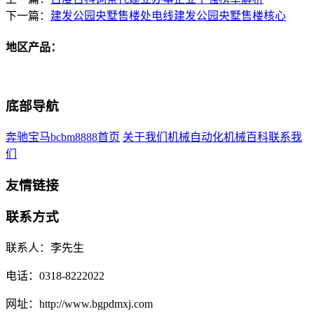
下一篇：
建发公园央墅售楼处电线建发公园央墅售楼核心
地区产品：
底部导航
奔驰宝马bcbm8888首页
关于我们
机械自动化
机械百科
联系我
们
友情链接
联系方式
联系人：李先生
电话：0318-8222022
网址：http://www.bgpdmxj.com