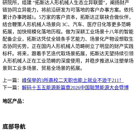
研院所，组建 “拓斯达人形机械人生态立异联盟”，阐扬财产
链协同立异能力，将前沿研发为可落地的客户办事方案。依托
累计办事跨越1。5万家的客户资本，拓斯达正联袂合做伙伴，
结合鞭策人形机械人场景向 3C、汽车、医疗日化等更多范畴
拓展，加快规模化落地历程。做为深耕工业场景十八年的智能
配备企业，拓斯达凭仗全链条手艺能力、场景化产物设想取生
态协同劣势，正在国内人形机械人范畴树立了明显的财产实践
标杆。将来，跟着手艺迭代取场景拓展，拓斯达无望持续引领
人形机械人正在工业范畴的深度使用，并稳步推进从注塑单场
景到工业多场景、贸易全场景的拓展。
上一篇：
峰保举的3所高校二天职也能上就业不逊于211！
下一篇：
解码十五五能源新篇章2026中国聪慧能源大会暨博
地区产品：
底部导航