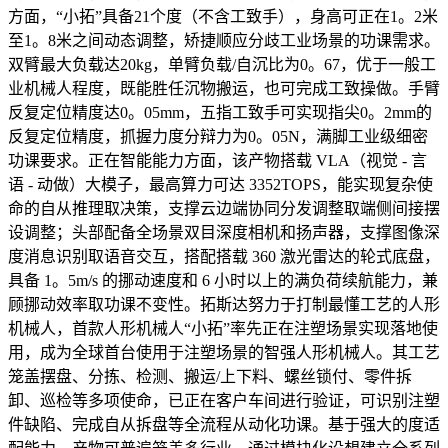
方面，“小拓”具备21个度（不含工致手），身高可正在1。2米
至1。8米之间动态调整，矫捷顺应分歧工业场景的功课需求。
双臂最大负载达20kg，单臂负载/自沉比为0。67，优于一般工
业机械人程度，既能胜任沉物搬运，也可完成工致操做。手臂
反复定位精度达0。05mm，五指工致手可实现指尖0。2mm的
反复定位精度，抓握力度分辩力为0。05N，满脚工业级细密
功课要求。正在智能能力方面，该产物搭载 VLA（视觉 - 言
语 - 动做）大模子，最高算力可达 3352TOPS，能实现复杂使
命的自从推理取决策，支撑云边端协同分发调整取端侧间接摆
设调整；头部配备全场景双目深度相机和扬声器，支撑图像深
度消息识别取语音交互，搭配搭载 360 激光雷达的轮式底盘，
具备 1。5m/s 的挪动速度和 6 小时以上的满负荷续航能力，兼
顾挪动效率取功课不变性。拓斯达努力于打制最懂工艺的人形
机械人，首款人形机械人“小拓”率先正在注塑场景实现落地使
用，成为全球首台使用于注塑场景的智强人形机械人。其工艺
笼盖摆盘、分拣、检测、搬运/上下料、螺丝锁付、零件拆
卸、巡检等多项使命，已正在客户车间进行验证，可识别注塑
件缺陷、完成自从拆盘等全流程从动化功课。基于强大的度适