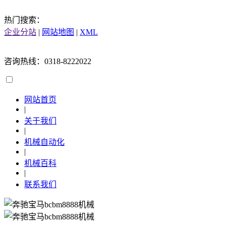
热门搜索：
企业分站
|
网站地图
|
XML
咨询热线：0318-8222022
网站首页
|
关于我们
|
机械自动化
|
机械百科
|
联系我们