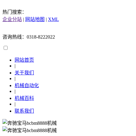
热门搜索：
企业分站
|
网站地图
|
XML
咨询热线：0318-8222022
网站首页
|
关于我们
|
机械自动化
|
机械百科
|
联系我们