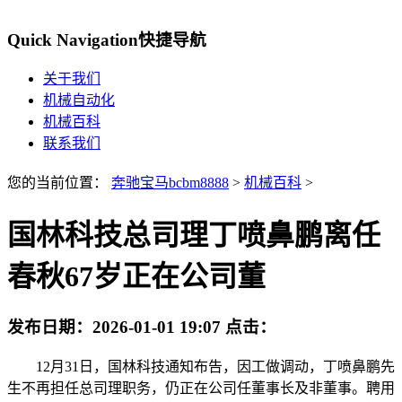
Quick Navigation
快捷导航
关于我们
机械自动化
机械百科
联系我们
您的当前位置：
奔驰宝马bcbm8888
>
机械百科
>
国林科技总司理丁喷鼻鹏离任
春秋67岁正在公司董
发布日期：
2026-01-01 19:07
点击：
12月31日，国林科技通知布告，因工做调动，丁喷鼻鹏先
生不再担任总司理职务，仍正在公司任董事长及非董事。聘用