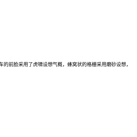
车的前脸采用了虎啸设想气概，蜂窝状的格栅采用磨砂设想，