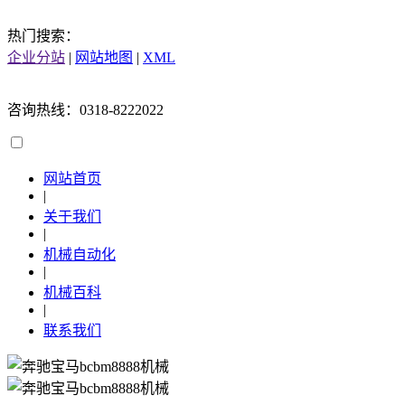
热门搜索：
企业分站
|
网站地图
|
XML
咨询热线：0318-8222022
网站首页
|
关于我们
|
机械自动化
|
机械百科
|
联系我们