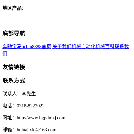
地区产品：
底部导航
奔驰宝马bcbm8888首页
关于我们
机械自动化
机械百科
联系我
们
友情链接
联系方式
联系人：李先生
电话：0318-8222022
网址：http://www.bgpdmxj.com
邮箱：huinajixie@163.com