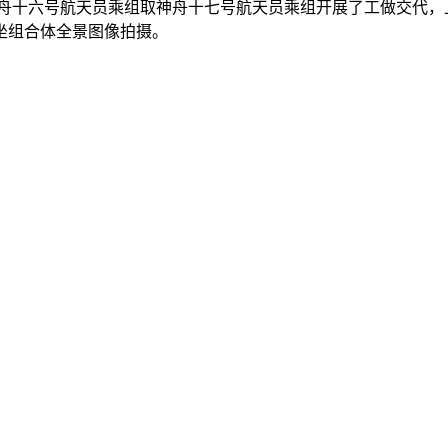
分手前，神舟十六号航天员乘组取神舟十七号航天员乘组开展了工做交
坐组合体全景图像拍摄。