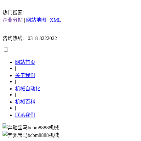
热门搜索：
企业分站
|
网站地图
|
XML
咨询热线：0318-8222022
网站首页
|
关于我们
|
机械自动化
|
机械百科
|
联系我们