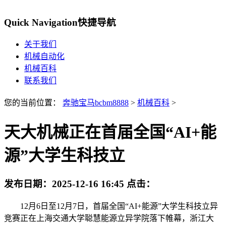
Quick Navigation
快捷导航
关于我们
机械自动化
机械百科
联系我们
您的当前位置：
奔驰宝马bcbm8888
>
机械百科
>
天大机械正在首届全国“AI+能
源”大学生科技立
发布日期：
2025-12-16 16:45
点击：
12月6日至12月7日，首届全国“AI+能源”大学生科技立异
竞赛正在上海交通大学聪慧能源立异学院落下帷幕，浙江大