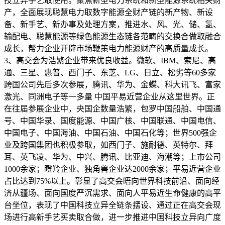
技立异手艺取使用。聚焦新型电力系统和新型能源系统相关财
产，全面展现聪慧电力取数字能源全财产链的新产物、新设
备、新手艺、新办事及处理方案，推进水、风、光、储、氢、
输配电、聪慧能源等绿色能源生态链各范畴的交换合做取融合
成长，帮力企业开辟市场鞭策电力能源财产的高质量成长。
3、高交会为浩繁企业带来优良收益。微软、IBM、索尼、高
通、三星、惠普、西门子、东芝、LG、日立、松劣等60多家
跨国公司先后多次参展，腾讯、华为、金蝶、科大讯飞、富家
激光、同洲电子等一多量 中国平易近营企业从这里世界。正
在往届参展企业中，央国企数量浩繁，包罗中国船舶、中国通
号、中国华录、国度能源、中国广核、中国联通、中国电信、
中国电子、中国海油、中国石油、中国石化等；世界500强企
业及跨国集团也积极参取，如西门子、施耐德、英特尔、拜
耳、英飞凌、华为、中兴、腾讯、比亚迪、海潮等；上市公司
1000余家；瞪羚企业、独角兽企业达2000余家；平易近营企业
占比达到75%以上。彰显了高交会晤向世界科技前沿、面向经
济从疆场、面向国度严沉需求、面向人平易近生命健康的高平
台坐位，表现了中国科技立异全链条摆设、通过正在高交会现
场进行高新手艺买卖取合做，进一步推进中国科技立异向广度