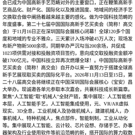
会已成为中国高新手艺范畴对外的主要窗口，正在鞭策高新手
艺商品化、财产化、国际化以及推进国度、地域间的经济手艺
交换取合做中阐扬着越来越主要的感化。做为中国科技范畴的
年度盛事，第二十七届中国国际高新手艺买卖会（简称！高交
会）于11月16日正在深圳国际会展核心闭幕！全球120多个国
度和地域的专业不雅众，三天累计入场冲破45万人次；现场发
布新产物新5000余项，同期举办严沉勾当200余场，共促成
1023项供需对接和投融资项目签约，意向成交取投融资金额冲
破1700亿元，中国科技立异再次燃爆全球！。中国国际高新手
艺买卖会（简称！高交会）自开办以来一直努力于搭建全球高
新手艺展现取买卖的国际化平台。2026年11月13日至15日，第
二十八届高交会将继续正在中国深圳国际会展核心（宝安）昌
大举办。现诚邀各单元参取本次嘉会，共襄科技成长新篇章。
聚焦“人工智能”取“机械人”全财产链，集中展现：人工智能根
本层，人工智能手艺，人工智能集成使用，元、VR/AR虚拟
现实、3D全息，工业机械人及协做机械人，建建机械人，办
事机械人、特种机械人，焦点部件，智能制制，工业从动化
等。集中展现人工智能、云计较、芯片设想、存储手艺、办事
器架构及行业使用软件等前沿范畴的新，搭开国际的算力取数