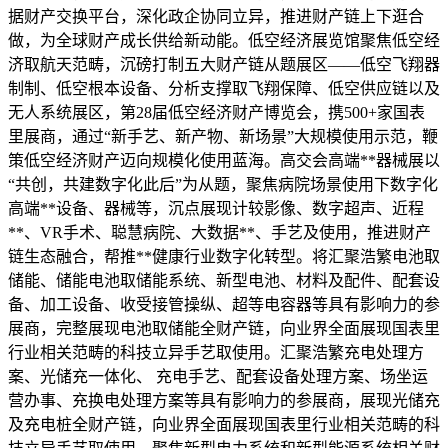
据财产交换平台，深化政企协同立异，推进财产链上下逛合
做，为全球财产成长供给新动能。低空经济展览馆聚焦低空经
济取航天范畴，沉磅打制五大财产链从题展区——低空飞翔器
制制、低空根本设备、分析支撑取飞翔保障、低空供应链以及
无人系统展区，第28届低空经济财产博览会，携500+家国表
里展商，通过“新手艺、新产物、新场景”大规模使用示范，鞭
策低空经济财产迈向规模化使用蓝海。高交会高端**器械展以
“共创，共建数字化此后”为从题，聚焦病院场景使用下数字化
高端**设备、器械等，沉点展现计较影像、数字超声、近程
**、VR手术、聪慧病院、大数据**、手艺及使用，推进财产
链生态融合，帮推**健康行业数字化转型。将汇聚浩繁电池取
储能、储能电池取储能系统、新型电池、材料及配件、配套设
备、加工设备、收受接管操纵、超等电容器等具有影响力的参
展商，完整展现电池取储能全财产链，向业界全面展现国表里
行业相关范畴的科技立异手艺取使用。汇聚浩繁充电处理方
案、光储充一体化、 充电手艺、配套设备处理方案、场坐运
营办事、充换电处理方案等具有影响力的参展商，展现光储充
及充电桩全财产链，向业界全面展现国表里行业相关范畴的科