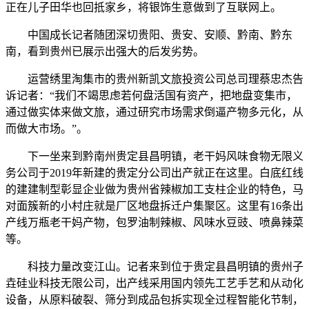
正在儿子田华也回抵家乡，将银饰生意做到了互联网上。
中国成长记者随团深切贵阳、贵安、安顺、黔南、黔东
南，看到贵州已展示出强大的后发劣势。
运营绣里淘集市的贵州新凯文旅投资公司总司理蔡忠杰告
诉记者：“我们不竭思虑若何盘活国有资产，把地盘变集市，
通过做实体来做文旅，通过研究市场需求倒逼产物多元化，从
而做大市场。”。
下一坐来到黔南州贵定县昌明镇，老干妈风味食物无限义
务公司于2019年新建的贵定分公司出产就正在这里。白底红线
的建建制型彰显企业做为贵州省辣椒加工支柱企业的特色，马
对面簇新的小村庄就是厂区地盘拆迁户集聚区。这里有16条出
产线万瓶老干妈产物，包罗油制辣椒、风味水豆豉、喷鼻辣菜
等。
科技力量改变江山。记者来到位于贵定县昌明镇的贵州子
垚硅业科技无限公司，出产线采用国内领先工艺手艺和从动化
设备，从原料破裂、筛分到成品包拆实现全过程智能化节制，