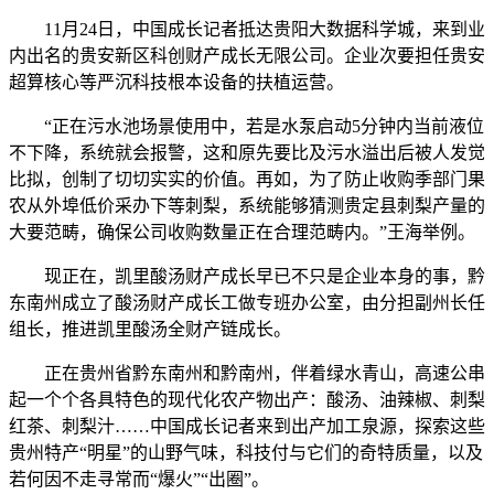
11月24日，中国成长记者抵达贵阳大数据科学城，来到业
内出名的贵安新区科创财产成长无限公司。企业次要担任贵安
超算核心等严沉科技根本设备的扶植运营。
“正在污水池场景使用中，若是水泵启动5分钟内当前液位
不下降，系统就会报警，这和原先要比及污水溢出后被人发觉
比拟，创制了切切实实的价值。再如，为了防止收购季部门果
农从外埠低价采办下等刺梨，系统能够猜测贵定县刺梨产量的
大要范畴，确保公司收购数量正在合理范畴内。”王海举例。
现正在，凯里酸汤财产成长早已不只是企业本身的事，黔
东南州成立了酸汤财产成长工做专班办公室，由分担副州长任
组长，推进凯里酸汤全财产链成长。
正在贵州省黔东南州和黔南州，伴着绿水青山，高速公串
起一个个各具特色的现代化农产物出产：酸汤、油辣椒、刺梨
红茶、刺梨汁……中国成长记者来到出产加工泉源，探索这些
贵州特产“明星”的山野气味，科技付与它们的奇特质量，以及
若何因不走寻常而“爆火”“出圈”。