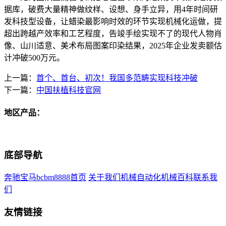
据库，破费大量精神做纹样、设想、身手立异，用4年时间研
发科技型设备，让蜡染最影响时效的环节实现机械化运做，提
超出跨越产效率和工艺程度，告竣手绘实现不了的现代人物肖
像、山川适意、美术布局图案印染结果，2025年企业发卖额估
计冲破500万元。
上一篇：
首个、首台、初次！我国多范畴实现科技冲破
下一篇：
中国扶植科技官网
地区产品：
底部导航
奔驰宝马bcbm8888首页
关于我们
机械自动化
机械百科
联系我
们
友情链接