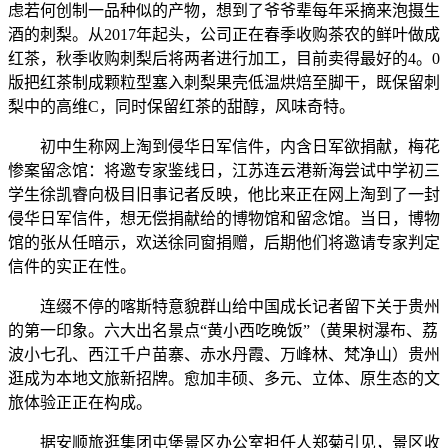
虑若何创制一品种似的产物，想到了爷爷辈每年采摘来泡摄生
酒的刺梨。从2017年起头，公司正在春季收购茶农的鲜叶做成
红茶，秋季收购刺梨后将两者进行加工，目前卖得最好的4。0
版把红茶制成颗粒型塞入刺梨果壳低温烘焙至脚干，既保留刺
梨中的高维C，同时保留红茶的甜醇，风味奇特。
初中生称网上淘到侵华日军信件，内含日军欲捐献，梅花
惨案留念馆：将邀专家鉴线日，江苏连云港新海尝试中学初三
学生徐凯睿向极目旧事记者反映，他比来正在网上淘到了一封
侵华日军信件，想无偿捐献给的博物馆和留念馆。当日，博物
馆的张从任暗示，欢送徐同窗捐赠，后期他们将邀请专家判定
信件的实正在性。
连缀不停的喀斯特意貌群山给中国成长记者留下关于贵州
的第一印象。六大出名景点“黄小西吃晚饭”（黄果树瀑布、荔
波小七孔、西江千户苗寨、赤水丹霞、万峰林、梵净山）贵州
逛成为本地文旅新招牌。愈加丰硕、多元、立体、原生态的文
旅体验正正在构成。
据安顺旅逛集团屯堡景区办公室担任人郑菊引见，景区收