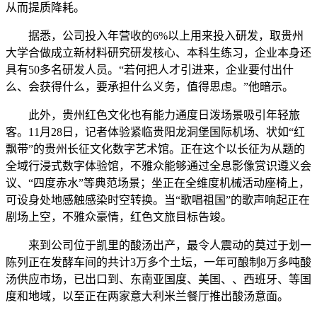
从而提质降耗。
据悉，公司投入年营收的6%以上用来投入研发，取贵州
大学合做成立新材料研究研发核心、本科生练习，企业本身还
具有50多名研发人员。“若何把人才引进来，企业要付出什
么、会获得什么，要承担什么义务，值得思虑。”他暗示。
此外，贵州红色文化也有能力通度日泼场景吸引年轻旅
客。11月28日，记者体验紧临贵阳龙洞堡国际机场、状如“红
飘带”的贵州长征文化数字艺术馆。正在这个以长征为从题的
全域行浸式数字体验馆，不雅众能够通过全息影像赏识遵义会
议、“四度赤水”等典范场景；坐正在全维度机械活动座椅上，
可设身处地感触感染时空转换。当“歌唱祖国”的歌声响起正在
剧场上空，不雅众豪情，红色文旅目标告竣。
来到公司位于凯里的酸汤出产，最令人震动的莫过于划一
陈列正在发酵车间的共计3万多个土坛，一年可酿制8万多吨酸
汤供应市场，已出口到、东南亚国度、美国、、西班牙、等国
度和地域，以至正在两家意大利米兰餐厅推出酸汤意面。