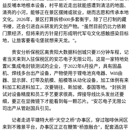
益反哺本地根本设备，村平易近走出就能感遭到清洁的地面、
清亮的小河，能够正在景区摆摊或就业，继而志愿和传承本地
文化。2026年，景区打算拆修600多套衡宇，除了已打制的藏
书楼，还会引进自从研发的文创产物。“虽然目前仍比力依赖
门票经济，但将来的方针是打形成明代军屯文化感触感染目标
地，让旅客要看屯堡就想来天龙。”。
贵安分析保税区离贵阳大数据科创城只要35分钟车程，记
者当天来到入驻保税区的安芯电子无限公司。这是一家特地处
置IC集成电封锁测试的企业，于2022年6月投产，具有固晶
机、焊线多台出产设备，产物使用于锂电池充电器、Wifi由
器、显示屏、灯带及航模、船模等从动化设备，加工体例有来
料加工和进料加工，次要销往、新加坡、泰国等地。“封拆测
试对设备精度和员工手艺要求很高，焊接导线比头发丝还要
细，要正在显微镜下才能看到每一颗芯片。”安芯电子无限公
司出产从管赵国兵引见。
记者走进平塘特大桥“天空之桥”办事区，穿过咖啡休闲区
来到不雅景平台，办事区正正在鞭策“桥旅融合”，配套酒店平