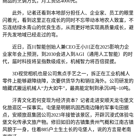
商品的烹调方式，月工资达4000元。
此外，记者还看到本地部分担任人、企业家、员工的眼里
闪着光，看到这里正在成长的同时不忘带动本地农人致富，不
忘连结绿水青山的优良生态，从而更好地实现高质量成长，避
开先发地域已经走过的弯。
近日，百川智能创始人兼CEO王小川正在2025影响力企
业家年会上预测，到2030会进入到AGI（通用人工智能）的时
代，届时科技将呈指数级成长，机械智力将百倍提拔。
3D视觉相机也是公司焦点手艺之一，拆正在工业机械人
零件上能够避障绕障，次要供货华为和销往海外。公司研发的
暗藏式搬运机械人“力大如牛”，最高能定制到承沉6吨~10吨。
汗青文化若何变现为经济资本？记者走进安顺天龙屯堡文
化旅逛区一探事实。屯堡是明朝巩固西南边陲的军事屯田据
点，安顺旅逛集团公司2023年接管该景区，开辟沉浸式体验屯
堡文化传承文旅产物。修旧如旧的古镇集贵州气概和江南古镇
风貌于一身，住着885户土生土长的屯堡人，说的方言是老南