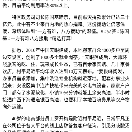
做，目前平均利用率达80%以上。
特区政务司司长陈国基暗示，目前赈灾捐款累计已达三十
亿元，此中有不少来自内地的热心捐赠。这份援助让倍感温
暖，深切体味到“一方有难，八方援助”的温情。# #火警 #陈国
基 #一方有难八方援助 #精选打算！
据悉，2016年中国天眼建成，本地搬家群众4000多户至周
边安设区，创制了1000多个就业岗亭。“天眼落成后，大师环
绕旅客的吃、住、玩来成长业态，已有百余家宾馆、几十家餐
饮店，村平易近平均年收入达到10万元摆布。”姜俊峰阐发，
办事员需求添加，集中洗涤专业机构就近落地，配套办事业火
起来；安设区集中连片扶植带来完美的水电气设备，家家户户
门口都有了水泥软化，小镇10来分钟就能上余安高速，半小时
接通广西下海通道银百高速，也便利了本地百喷鼻果等农产物
向外运输。
40岁的电商部分员工罗开梅是附近村平易近，日常平凡正
在公司位于各大平台的线上店肆答复客户征询，引见分歧酸汤