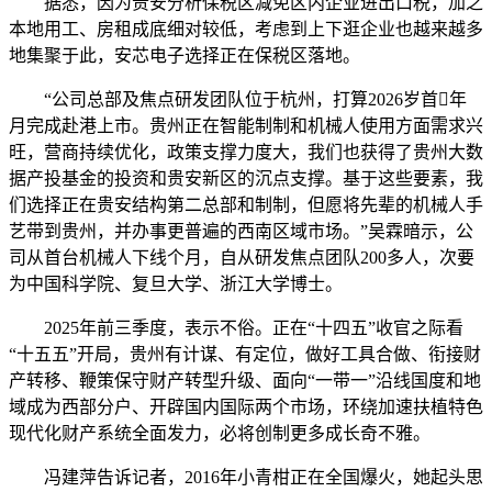
据悉，因为贵安分析保税区减免区内企业进出口税，加之
本地用工、房租成底细对较低，考虑到上下逛企业也越来越多
地集聚于此，安芯电子选择正在保税区落地。
“公司总部及焦点研发团队位于杭州，打算2026岁首年
月完成赴港上市。贵州正在智能制制和机械人使用方面需求兴
旺，营商持续优化，政策支撑力度大，我们也获得了贵州大数
据产投基金的投资和贵安新区的沉点支撑。基于这些要素，我
们选择正在贵安结构第二总部和制制，但愿将先辈的机械人手
艺带到贵州，并办事更普遍的西南区域市场。”吴霖暗示，公
司从首台机械人下线个月，自从研发焦点团队200多人，次要
为中国科学院、复旦大学、浙江大学博士。
2025年前三季度，表示不俗。正在“十四五”收官之际看
“十五五”开局，贵州有计谋、有定位，做好工具合做、衔接财
产转移、鞭策保守财产转型升级、面向“一带一”沿线国度和地
域成为西部分户、开辟国内国际两个市场，环绕加速扶植特色
现代化财产系统全面发力，必将创制更多成长奇不雅。
冯建萍告诉记者，2016年小青柑正在全国爆火，她起头思