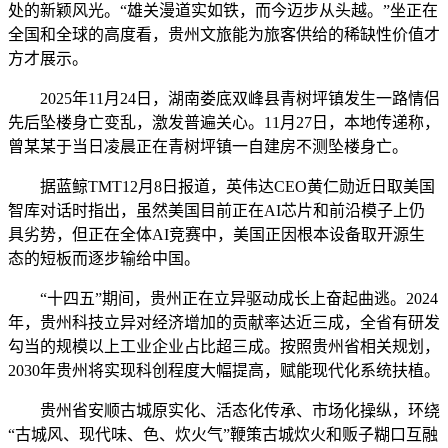
处的新颖风光。“雄关漫道实如铁，而今迈步从头越。”坐正在
全国和全球的高度看，贵州文旅能为旅客供给的稀缺性价值才
方才展示。
2025年11月24日，湖南娄底双峰县青树坪镇发生一路情侣
先后坠楼身亡变乱，激发普遍关心。11月27日，本地传递称，
曾某某于当日凌晨正在青树坪镇一自建房不测坠楼身亡。
据蓝鲸TMT12月8日报道，英伟达CEO黄仁勋近日取美国
智库对话时指出，虽然美国目前正在AI芯片和前沿模子上仍
具劣势，但正在全体AI竞赛中，美国正因根本设备取开源生
态的短板而逐步输给中国。
“十四五”期间，贵州正在立异驱动成长上奋起曲逃。2024
年，贵州科技立异对经济增加的贡献率达近三成，全省有研发
勾当的规模以上工业企业占比超三成。按照贵州省相关规划，
2030年贵州将实现科创程度大幅提高，赋能现代化系统扶植。
贵州省安顺古城原实化、活态化传承、市场化操纵，环绕
“古城风、现代味、色、炊火气”鞭策古城炊火和贩子糊口互融