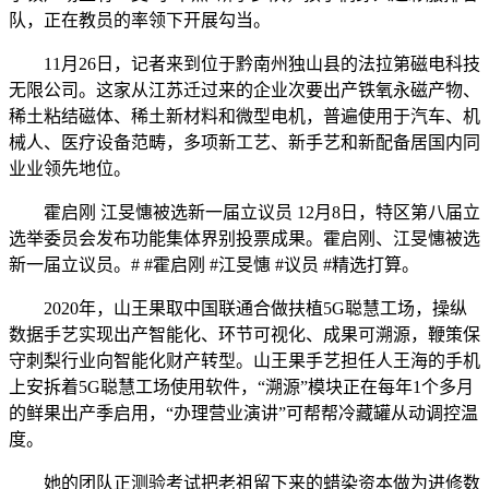
队，正在教员的率领下开展勾当。
11月26日，记者来到位于黔南州独山县的法拉第磁电科技
无限公司。这家从江苏迁过来的企业次要出产铁氧永磁产物、
稀土粘结磁体、稀土新材料和微型电机，普遍使用于汽车、机
械人、医疗设备范畴，多项新工艺、新手艺和新配备居国内同
业业领先地位。
霍启刚 江旻憓被选新一届立议员 12月8日，特区第八届立
选举委员会发布功能集体界别投票成果。霍启刚、江旻憓被选
新一届立议员。# #霍启刚 #江旻憓 #议员 #精选打算。
2020年，山王果取中国联通合做扶植5G聪慧工场，操纵
数据手艺实现出产智能化、环节可视化、成果可溯源，鞭策保
守刺梨行业向智能化财产转型。山王果手艺担任人王海的手机
上安拆着5G聪慧工场使用软件，“溯源”模块正在每年1个多月
的鲜果出产季启用，“办理营业演讲”可帮帮冷藏罐从动调控温
度。
她的团队正测验考试把老祖留下来的蜡染资本做为进修数