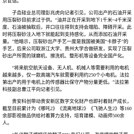
京官话。
子垚硅业总司理彭兆虎向记者引见，公司出产的石油开采
用压裂砂目前求过于供。“油井正在开采到地下1千米~4千米深
度、石油被抽取后，井口往往得到支持会塌陷、障碍开采。此
时将压裂砂注入地下就能起到支持感化，从而添加石油开采
量。”他暗示，压裂砂出产手艺一度是我国被美国“卡脖子”的
手艺，后来公司取浙江大学、贵州大学合做研发，实现了压裂
砂出产所需的球磨机、擦洗机、整形机等设备完全国产化。
“将来航空航天设备、无人机、机械人等需要利用的电机
越来越多，仅一款高端汽车就需要利用约250个小电机。法拉
第出产的用于电机上的传感器比保守产物分量更低。”法拉第
科技副总曹江平向记者引见。
贵安科创带动贵安新区数字文化财产也即衬着财产成长，
截至目前累计为《哪吒2》《流离地球2》《飞驰人生2》等160
余部影视做品供给衬着算力支持，培育建模、动画师500余
人。