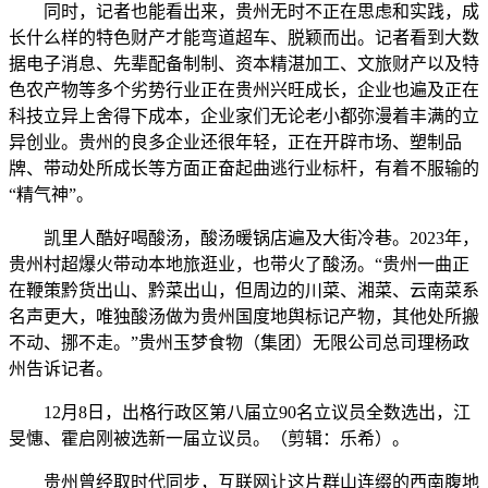
同时，记者也能看出来，贵州无时不正在思虑和实践，成
长什么样的特色财产才能弯道超车、脱颖而出。记者看到大数
据电子消息、先辈配备制制、资本精湛加工、文旅财产以及特
色农产物等多个劣势行业正在贵州兴旺成长，企业也遍及正在
科技立异上舍得下成本，企业家们无论老小都弥漫着丰满的立
异创业。贵州的良多企业还很年轻，正在开辟市场、塑制品
牌、带动处所成长等方面正奋起曲逃行业标杆，有着不服输的
“精气神”。
凯里人酷好喝酸汤，酸汤暖锅店遍及大街冷巷。2023年，
贵州村超爆火带动本地旅逛业，也带火了酸汤。“贵州一曲正
在鞭策黔货出山、黔菜出山，但周边的川菜、湘菜、云南菜系
名声更大，唯独酸汤做为贵州国度地舆标记产物，其他处所搬
不动、挪不走。”贵州玉梦食物（集团）无限公司总司理杨政
州告诉记者。
12月8日，出格行政区第八届立90名立议员全数选出，江
旻憓、霍启刚被选新一届立议员。（剪辑：乐希）。
贵州曾经取时代同步，互联网让这片群山连缀的西南腹地