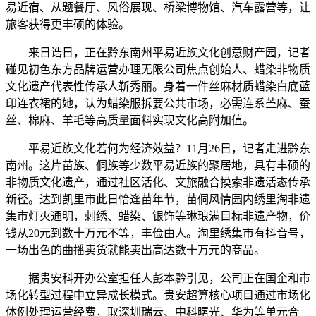
易近宿、从题餐厅、风俗展现、桥梁博物馆、汽车露营等，让
旅客获得更丰硕的体验。
来日诰日，正在黔东南州平易近族文化创意财产园，记者
碰见初色东方品牌运营办理无限公司焦点创始人、蜡染非物质
文化遗产代表性传承人靳秀丽。身着一件丝麻材质蜡染白底蓝
印连衣裙的她，认为蜡染服拆要公共市场，必需连系苎麻、蚕
丝、棉麻、羊毛等高质量面料实现文化高附加值。
平易近族文化若何为经济效益？11月26日，记者走进黔东
南州。这片苗族、侗族等少数平易近族的聚居地，具有丰硕的
非物质文化遗产，通过社区活化、文旅融合摸索非遗活态传承
新径。达到凯里市此日恰逢苗年节，苗侗风情园内绣里淘非遗
集市灯火通明，刺绣、蜡染、银饰等琳琅满目标非遗产物，价
钱从20元到数十万元不等，丰俭由人。淘里绣集市有抖音号，
一场出色的曲播卖货就能卖出高达数十万元的商品。
据贵安科开办公室担任人彭本黔引见，公司正在国企和市
场化转型过程中立异成长模式。贵安超算核心项目通过市场化
体例处理运营经费，取深圳瑞云、中科曙光、华为等单元合