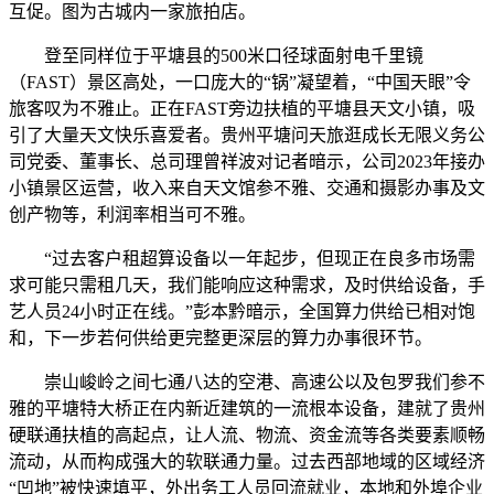
互促。图为古城内一家旅拍店。
登至同样位于平塘县的500米口径球面射电千里镜
（FAST）景区高处，一口庞大的“锅”凝望着，“中国天眼”令
旅客叹为不雅止。正在FAST旁边扶植的平塘县天文小镇，吸
引了大量天文快乐喜爱者。贵州平塘问天旅逛成长无限义务公
司党委、董事长、总司理曾祥波对记者暗示，公司2023年接办
小镇景区运营，收入来自天文馆参不雅、交通和摄影办事及文
创产物等，利润率相当可不雅。
“过去客户租超算设备以一年起步，但现正在良多市场需
求可能只需租几天，我们能响应这种需求，及时供给设备，手
艺人员24小时正在线。”彭本黔暗示，全国算力供给已相对饱
和，下一步若何供给更完整更深层的算力办事很环节。
崇山峻岭之间七通八达的空港、高速公以及包罗我们参不
雅的平塘特大桥正在内新近建筑的一流根本设备，建就了贵州
硬联通扶植的高起点，让人流、物流、资金流等各类要素顺畅
流动，从而构成强大的软联通力量。过去西部地域的区域经济
“凹地”被快速填平，外出务工人员回流就业，本地和外埠企业