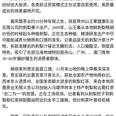
纷纷加大投资，各类前沿贸易模式正在这里自若使用，高质量
成长的场景遍地开花。
离凤凰茶业约10分钟车程之处，就是贵州山王果健康实业
无限公司的刺梨果汁出产。2009年，山王果从本地鲜刺梨畅销
价低的时候起头种植刺梨，正在生态种植、精湛研发出产中尽
可能削减养分物质和口感的丧失。记者品尝无机刺梨汁原汁产
物，有款发酵后的刺梨汁接近无糖形态，入口偏酸涩，倒是其
特色，吸引了东部沿海地域特别是舟山、广州、、澳门等地
30~60岁偏好摄生的消费者群体。
继续来到贵定县盘江镇，11月末山地的晚上带着深深凉
意。贵定县的云雾贡茶汗青长久，获批全国农产物地舆标记。
而本年火透贵州、全国发卖额大迸发的刺梨红茶，来自本地凤
凰茶业无限义务公司创始人冯建萍将本土特产刺梨和云雾红茶
“合二为一”的创意。正在工场现场，记者看到从刺梨挖子到刺
梨取红茶拼配都由附近妇女手工操做，但炒制茶叶曾经机械
化。