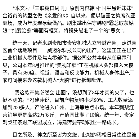
*本文为「三联糊口周刊」原创内容韩国“国平易近妹妹”
金裕贞的转型之做《亲爱的X》自以来，便以破圈之势席卷亚
洲场，成为年度现象级做品。剧集跳出保守韩剧“霸总取灰姑
娘”“纯爱治愈”等固有框架，将镜头瞄准了一个的“恶女”。
统一天，记者来到贵阳市贵安机械人立异财产园，走进园
区首个落地项目——威迈尔科技公司的出产，这里正正在出产
工业机械人零件及焦点零部件。据公司公共事务从任吴霖引
见，公司本年8月推出的“奥视知脑”正在机械人头部植入大模
子，具有360度、视觉、语音和反映能力，机械人身体出产厂
家可间接采办这款机械人“大脑”进行拆卸毗连。
“我这款产物必然会‘出圈’，没想到了8年才实的火了，也
挺不测的。”冯建萍说，目前产物复购率达90%，工人数量添
加到200多人，产物进入广州、上海等焦点市场。本年刺梨红
茶销量更是高达2万多斤，产值同比翻了10倍。统一年，贵定
刺梨红茶财产联盟成立，冯建萍要带动同业一路成长。
目之所及、神之所至皆为文旅，此地的稀松日常往往是彼