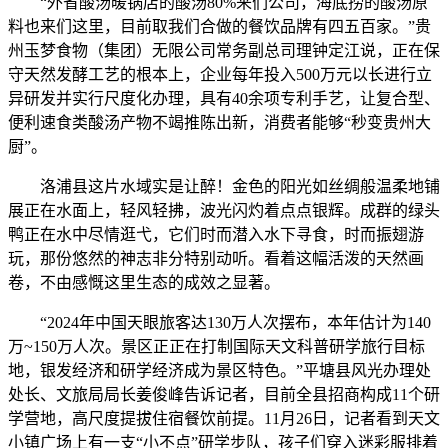
“外省酸汤暖锅店的酸汤80%来们公司，海底捞的酸汤原
料也来们这里，目前取我们合做的餐饮品牌有四五百家。”贵
州玉梦食物（集团）无限公司常务副总司理钟定江说，正在保
守天然发酵工艺的根本上，企业每年投入500万元以长进行立
异研发并实行尺度化办理，具有40余项专利手艺，让复合型、
便利速食类酸汤产物不竭推陈出新，消费者能够“秒变贵州大
厨”。
洛浦县这片水域实是让醉！金色的阳光如丝绸般温柔地铺
展正在水面上，轻风轻拂，波光闪灼着点点银辉。成群的绿头
鸭正在水中尽情逛弋，它们时而潜入水下寻食，时而振翅游
玩，那份悠然的神志非分特别动听。看着这幅活泼的天然画
卷，不由感慨这里生态的成效之显著。
“2024年中国天眼旅客达130万人次摆布，本年估计为140
万~150万人次。景区正正在打制国际天文科普研学旅行目标
地，银发经济和研学经济成为景区特色。”平塘县风光办理处
处长、文旅局局长姜俊峰告诉记者，目前全县招商构成11个研
学营地，高尺度提拔住宿餐饮前提。11月26日，记者看到天文
小镇广场上有一支“小不点”研学步队，孩子们穿入迷彩服排着