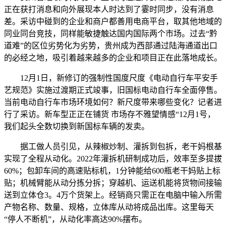
正在获打消息和向外展现本人时达到了霎时同步，没有消息
差。采访中碰到的企业和商户都善用电商平台，取其他地域的
同业同台竞技，同样能敏捷触达国内国际两个市场。过去“黔
道难”的区位劣势化为劣势，贵州成为西部通过陆海通道出口
的必经之地，吸引着越来越多的企业和项目正在此落地成长。
12月1日，新修订的强制性国度尺度《电动自行车平安手
艺规范》实施过渡期正式竣事，旧国标电动自行车全面停售。
当前电动自行车市场环境如何？新尺度带来哪些变化？记者进
行了采访。新车型正正在铺货 市场存不雅望情感“12月1号，
我们起头全数切换到新国标车辆的发卖。
据工做人员引见，从辣椒炒制、灌拆到包拆，老干妈根基
实现了全程从动化。2022年灌拆机研制成功后，效率至多提拔
60%；包卸车间的高速贴标机，1分钟能给600瓶老干妈贴上标
贴；机械臂能从动分拣分拆；穿越机、运送机能将货物间接输
送到立体仓3。4万个货架上。经销商只需正在电脑中输入所需
产物名称、数量、规格，立体库从动将成品出库。这里每天
“停人不断机”，从动化率高达90%摆布。