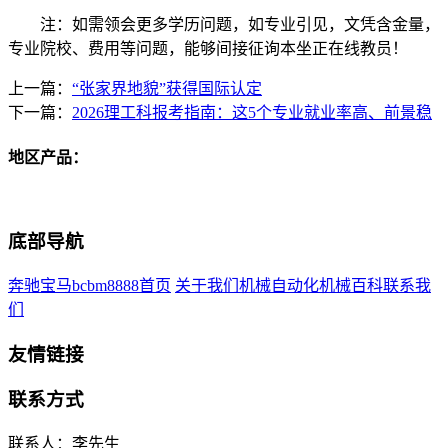
注：如需领会更多学历问题，如专业引见，文凭含金量，
专业院校、费用等问题，能够间接征询本坐正在线教员！
上一篇：
“张家界地貌”获得国际认定
下一篇：
2026理工科报考指南：这5个专业就业率高、前景稳
地区产品：
底部导航
奔驰宝马bcbm8888首页
关于我们
机械自动化
机械百科
联系我
们
友情链接
联系方式
联系人：李先生