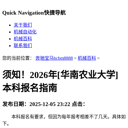
Quick Navigation
快捷导航
关于我们
机械自动化
机械百科
联系我们
您的当前位置：
奔驰宝马bcbm8888
>
机械百科
>
须知！2026年[华南农业大学]
本科报名指南
发布日期：
2025-12-05 23:22
点击：
本科报名有要求，但因为每年报考相差不了几天。具体如
下。