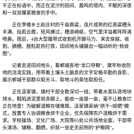
不正在标语中，而正在泥泞的田间、轰鸣的塔内、不眠的深夜
和一双双攥紧粮食的手中。
正在李楼乡土赵庄村的千亩高粱，连片成熟的红高粱穗头
丰满、灿若云霞，轻风拂过，穗浪崎岖，空气里洋溢着阵阵清
喷鼻。雨后，4台大型履带式收割机开脚马力、来去穿越，收
割、摘穗、脱粒趁热打铁，田间地头铺展出一幅动听的“抢收
图”。
记者走进田间地头，看郸城各地“龙口夺粮”、建牢秋收防
地的活泼实践，用带着土壤头土脑息的文字定格辛勤的身影，
展示郸城干部群众取天斗、取地斗的英怯取担任。
正在汲冢镇，镇村干部全数深切一线，带着水泵队逐地块
排水，鞋陷进泥里就赤脚上，能收一亩是一亩，毫不让粮食烂
正在地里！为破解湿粮存储难题，汲冢镇采纳“烘干+晾晒”模
式，放置专人协调粮食烘干企业，优先保障农户湿粮烘干需
求。学校操场、文化广场、大院等65处公共场地全面，干部带
头清场、铺粮、翻晒，织就一张史无前例的“护粮网”。