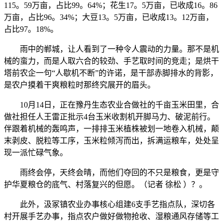
115。59万亩，占比99。64%；花生17。5万亩，已收成16。86
万亩，占比96。34%；大豆13。5万亩，已收成13。12万亩，
占比97。18%。
雨中的郸城，让人看到了一种令人震动的力量。那不是机
械的蛮力，而是人取六合的较劲、手艺取时间的竞走；是烘干
塔前农企一句“人歇机不断”的许诺，是干部赤脚排水的背影，
是农户摸着干爽粮粒时那终究展开的眉头。
10月14日，正在豫丹生态农业合做社的千亩玉米田里，合
做社担任人王雷正批示4台玉米收割机开脚马力、破泥前行。
伴跟着机械的轰鸣声，一排排玉米植株被划一地卷入机械，颠
末剥皮、脱粒等工序，玉米粒倾泻而出，拆满运粮车，处处呈
现一派忙碌气象。
雨终会停，天终会晴，而他们夺回的不只是粮食，更是守
护华夏粮仓的底气、村落复兴的但愿。（记者 徐松 ）？。
此外，汲冢镇农业办事核心组建6支手艺指点队，深切各
村开展手艺办事，指点农户做好做物抢收、湿粮通风存储等工