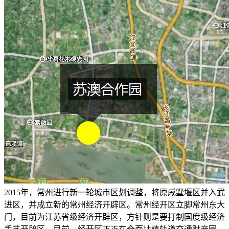
2015年，常州进行新一轮城市区划调整，将原戚墅堰区并入武
进区，并成立新的常州经济开辟区。常州经开区立脚常州东大
门，目前为江苏省级经济开辟区，方针则是要打制国度级经济