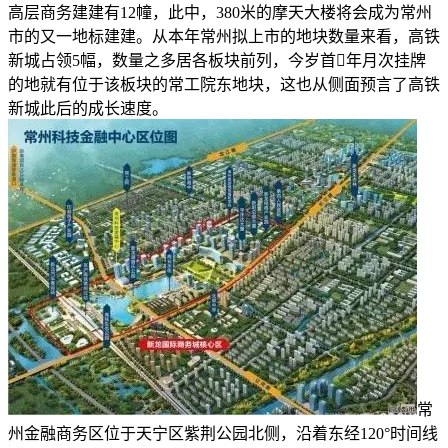
高层商务建建有12幢，此中，380米的摩天大楼将会成为常州
市的又一地标建建。从本年常州拟上市的地块数量来看，高铁
新城占领5幅，数量之多居各板块前列，今岁首年月次挂牌
的地就有位于该板块的常工院东地块，这也从侧面预言了高铁
新城此后的成长速度。
常
州金融商务区位于天宁区紫荆公园北侧，沿着东经120°时间线