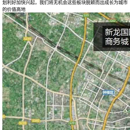
划利好加快兴起，我们将无机会这些板块脱颖而出成长为城市
的价值高地