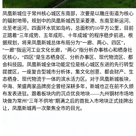
凤凰新城位于常州核心城区东南部，次要是以雕庄街道为核心
的辐射地带。规划中的凤凰新城西至采菱港、东南至新运河、
北至老运河，四面环水犹如岛屿，总面积约10平方公里，目前
正踏着“三年成势、五年成形、十年成城”的程序稳步前进。根
据规划，将来凤凰新城总体布局分为“一廊、两心、四区”，
“一廊”指运河工业文化长廊，“两心”指分析办事核心和栖身社
区核心，“四区”是生态栖身区、分析办事区、现代物流区、都
会科技园。凤凰新城全体功能定位是核心城区东进的先行转型
提拔区，一座复合型城市分析体，集文化创意、都会财产、生
态栖身、现代物流于一体的滨水活力区。对于凤凰新城板块，
中海、荣盛两家品牌房企曾经深耕多年，新城也正在前不久颁
布发表进驻。跟着板块内的沉点优良地块——九州钢材市场地
块做为常州“三年不供地”期满之后的首批入市地块正式挂牌出
让，凤凰新城再一次聚焦全市的目光。