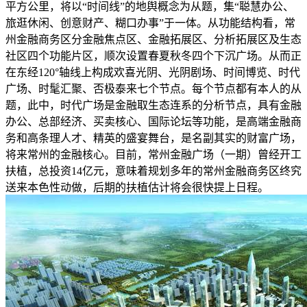
平方公里，将以“时间线”的地舆概念为从题，集“聪慧办公、
旅逛休闲、创意财产、糊口办事”于一体。从功能结构看，常
州金融商务区分金融焦点区、金融拓展区、分析拓展区及生态
社区四个功能片区，顺次设置春夏秋冬四个下沉广场。从而正
在东经120°轴线上构成欢喜光阴、光阴剧场、时间博览、时代
广场、时髦汇聚、否极泰来七个节点。每个节点都有本人的从
题，此中，时代广场是金融取生态连系的分析节点，具有金融
办公、总部经济、买卖核心、国际论坛等功能，是高端金融商
务和高条理人才、精英的盛宴舞台，是名副其实的财富广场，
将来常州的金融核心。目前，常州金融广场（一期）曾经开工
扶植，总投资14亿元，意味着规划多年的常州金融商务区终究
送来本色性动做，后期的扶植估计将会很快提上日程。