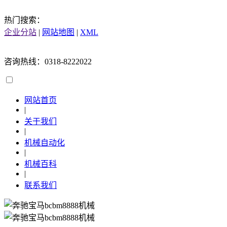
热门搜索：
企业分站
|
网站地图
|
XML
咨询热线：0318-8222022
网站首页
|
关于我们
|
机械自动化
|
机械百科
|
联系我们