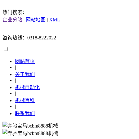
热门搜索：
企业分站
|
网站地图
|
XML
咨询热线：0318-8222022
网站首页
|
关于我们
|
机械自动化
|
机械百科
|
联系我们