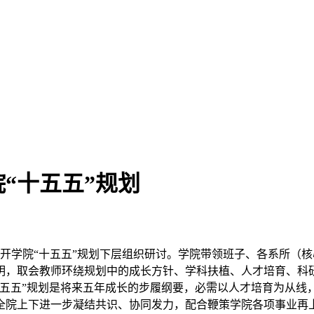
“十五五”规划
召开学院“十五五”规划下层组织研讨。学院带领班子、各系所（
明，取会教师环绕规划中的成长方针、学科扶植、人才培育、科
十五五”规划是将来五年成长的步履纲要，必需以人才培育为从线
全院上下进一步凝结共识、协同发力，配合鞭策学院各项事业再