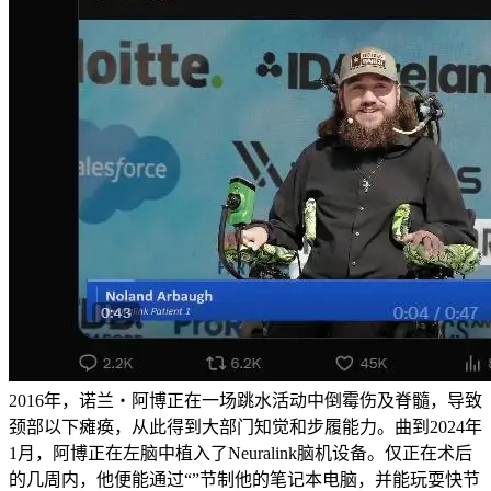
2016年，诺兰・阿博正在一场跳水活动中倒霉伤及脊髓，导致
颈部以下瘫痪，从此得到大部门知觉和步履能力。曲到2024年
1月，阿博正在左脑中植入了Neuralink脑机设备。仅正在术后
的几周内，他便能通过“”节制他的笔记本电脑，并能玩耍快节