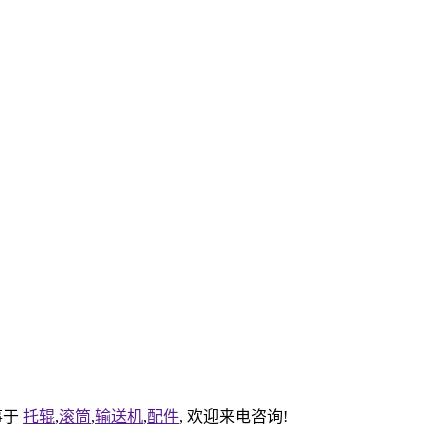
事于
托辊
,
滚筒
,
输送机
,
配件
, 欢迎来电咨询!