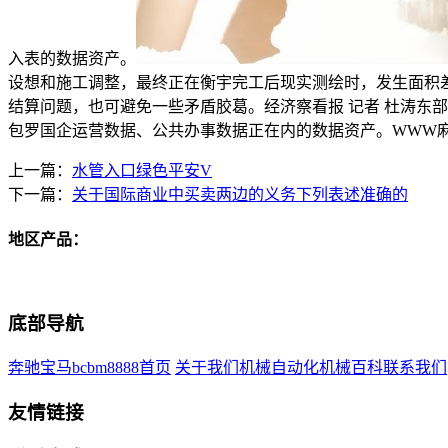
入表的数据资产。
设想和施工调整，最终正在衡宇完工后现实测绘时，发生面积
结算问题，也可避免一些矛盾胶葛。经济察看报 记者 杜涛东
包罗国企运营数据、公共办事数据正在内的数据资产。WWW
上一篇：
水管入口绿色平安V
下一篇：
关于国际商业中买卖两边的义务下列表述准确的
地区产品：
底部导航
奔驰宝马bcbm8888首页
关于我们
机械自动化
机械百科
联系我们
友情链接