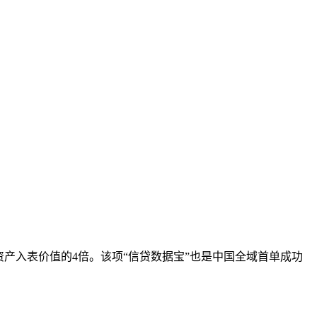
资产入表价值的4倍。该项“信贷数据宝”也是中国全域首单成功