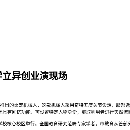
学立异创业演现场
出的桌宠机械人，这款机械人采用奇特五度关节设想，腰部选择
，还具有回忆功能，可设置特定人物身份，能取利用者进行天然流
学校核心校区举行。全国教育研究范畴专家学者，市教育从管部