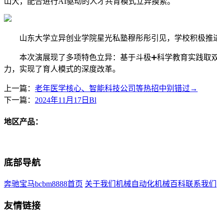
山大，配合进行AI驱动的人才共育模式立异摸索。
山东大学立异创业学院星光私塾穆彤彤引见，学校积极推进
本次演展现了多项特色立异：基于斗极➕科学教育实践取双创
力，实现了育人模式的深度改革。
上一篇：
老年医学核心、智能科技公司等热招中别错过→
下一篇：
2024年11月17日Bl
地区产品：
底部导航
奔驰宝马bcbm8888首页
关于我们
机械自动化
机械百科
联系我们
友情链接