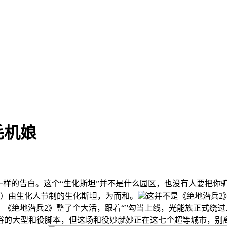
毛机娘
的告白。这个“生化斯坦”并不是什么园区，也没有人要把你骗走
in）由生化人节制的生化斯坦，为而和。
这并不是《绝地潜兵2
天，《绝地潜兵2》整了个大活，跟着“”勾当上线，光能族正式
俗的大型和役脚本，但这场和役妙就妙正在这七个超等城市，别