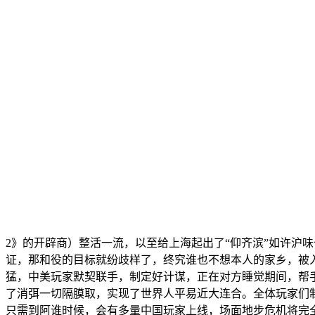
2》的开辟商）整活一流，以至给上海起出了“仰齐滨”如许沪
证，那和役的目标就纷歧样了，终究谁也不想本人的家乡，被入
猛，中美玩家默契联手，制定好计谋，正在对方睡觉期间，帮
了消弭一切隔膜取，实现了世界人平易近大连合。全体玩家们制
只需到阿谁时候，会有多量中国玩家上线，场面地步危机将完