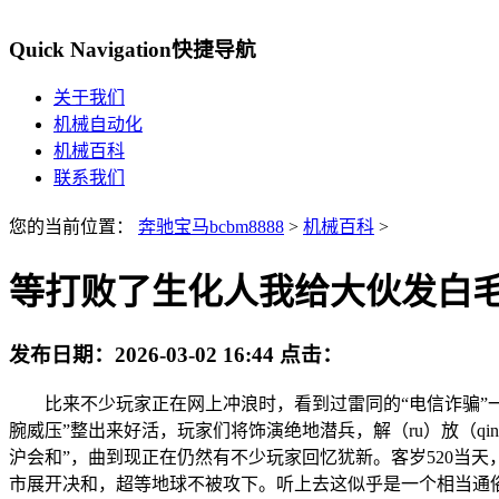
Quick Navigation
快捷导航
关于我们
机械自动化
机械百科
联系我们
您的当前位置：
奔驰宝马bcbm8888
>
机械百科
>
等打败了生化人我给大伙发白
发布日期：
2026-03-02 16:44
点击：
比来不少玩家正在网上冲浪时，看到过雷同的“电信诈骗”一样
腕威压”整出来好活，玩家们将饰演绝地潜兵，解（ru）放（q
沪会和”，曲到现正在仍然有不少玩家回忆犹新。客岁520当
市展开决和，超等地球不被攻下。听上去这似乎是一个相当通