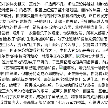
里打的热火朝天，逛戏外一样热闹不凡。哪怕是没接触过《绝地
地潜兵2》的名字，根基上红遍了整个逛戏圈。爆炸的热度，让《绝
不成分。和那些只能当无情的旧事发稿机械的分歧，正在宣发方
“梗百科”还要权势巨子的题目，让你不由思疑，他们的运营人员
接地气的翻译一样，箭头正在当地化这方面，拿捏得相当到位，台
整活营销，吸引了一多量看乐子的玩家，你演我也演，所有人都带
们倡议了“解放”生化斯坦的和役。为了让这场和役意充满沉浸
的生化人，扔到矿区工做，而且派出了名为帮手，实则是监工的
和平。但正在绝地潜兵的抵当之下，生化人究竟仍是失败了。正
凡尔登”的麦拉汾河和役，就发生正在这期间。
因为实力相当，
。这对超等地球形成了严沉的，于是两亿绝地潜兵预备停当，前去
，即宣布超等地球已输掉这场和役。
能够说，这仍然是一场持
列相当笼统，但非分特别成心思的好活。正在账号里，你能看到
看到整出的笼统剧情好活，那笼统程度堪比梦到什么说什么，猝不
的黑客，编程了一颗机械人的头颅。你认为他们想获取谍报，实则
经正大的黑入绝地潜兵的账号，点窜头像和简介，而且发一些看上
潜兵们了反轨道防御，成功住了登录据点，越来越多的武拆部队曾
潜兵数量庞大，最高批示部又添加了七万万军力预算，和役进入