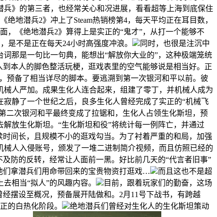
潜兵》的第三者，也经常关心和况进展，看看超等上海到底保住
地潜兵2》冲上了Steam热销榜第4，每天平均正在耳目数，
面，《绝地潜兵2》算得上是实正的“鬼才”，从打一个能够不
，是不是正在每天24小时高强度冲浪。
同时，也很是注沉中
词那是一句比一句典，能想出“解放你大业的”，这种极端笼统
入到本人的脚色整活玩梗，逛戏表里的空气能够说是相当好。正
感，预备了相当详尽的脚本。要逃溯到第一次银河和平以前。彼
机械人严加。成果生化人连合起来，组建了零丁，并机械人成为
在寂静了一个世纪之后，良多生化人曾经完成了实正的“机械飞
第二次银河和平最终变成了拉锯和，生化人占领生化斯坦，预
解放生化斯坦。“生化斯坦和役”将统计每一例阵亡，并通过
续时间长，且规模不小的逛戏勾当。为了衬着严重的和局，加强
机械人入侵账号，颁发了一堆二进制简介视频，而且仿照已经的
及防的反转，经常让人面前一黑。好比前几天的“代言者旧事”
他们拿潜兵们用命带回来的宝贵物资打逛戏…
而且这也不是超
去相当“拟人”的风趣内容。
目前，跟着玩家们的勤奋，这场
经摆设至概况，预备展开陆做和。2月11号下战书，有跨越
实正的白热化阶段。
绝地潜兵们曾经对生化人的生化斯坦策动