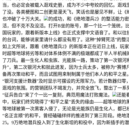
当，也必定会被载入逛戏史册，成为不少中夸姣的回忆。逛戏
了没。各类梗图和二创更是漫天飞，笑话也是屡见不鲜，让《绝
也冲破了十万大关。
的成功，和《绝地潜兵2》的整活能力密
活，但不克不及没活。打开B坐的账号，那一个比一个笼统，比
国玩家的，跟着新版本上线》也正式支撑中文语音了。和以往
的台词，能够说家里请什么都没有用了。这种“掉臂死活”的
如上文所说，跟着《绝地潜兵2》的新版本正在近日上线，玩家
时超等地球将劣等和对体系体例不满的极端都成了半人半机械
了刀兵。最一生化人和虫族、光能族一路，策动了第一次银河
升”，第二次银河大和就此迸发，因为士兵太多，被称为“赛博
备再次策动和平，而且试图用来制制属于他们本人的和平之星
“银河支援计数器”及时显示可摆设的无限军力。若计数器归零
逛戏的氛围。的营销团队不竭发力，并完全放飞，整出了一系
“征兵告白”来了个一比一复刻，典范用魔法打败魔法。
还能
中，玩家们终究晓得了“和平之星”丢失的缘由——超等地球
等地球被第一次黑客入侵了，无论是光能族仍是生化人，都已
“名正言顺”的和平，曾经磕磕绊绊的推进到了第三阶段。绝地
25。9万绝地潜兵投入到了生化斯坦的和役中，因为新插手的