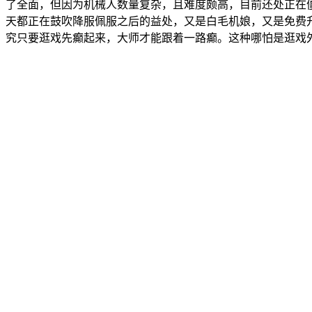
了全面，但因为机械人数量复杂，且难度颇高，目前还处正在僵
天都正在鼓吹降服佩服之后的益处，又是白毛机娘，又是免费
究只要逛戏先癫起来，大师才能跟着一路癫。这种哪怕是逛戏