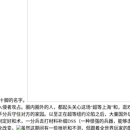
味十脚的名字。
侵者攻占。圈内圈外的人，都起头关心这场“超等上海”和，逛戏
手分兵守住对方的家园。以至正在超等纽约沦陷之后，大量国外
定好和术，一分兵去打材料补缀DSS（一种很强的兵器，能够击
全改变。
虽然这期间有一些挫折和不测，但跟着全世界玩家的