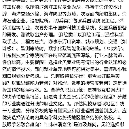
的明显特点，适合有志于正在特定范畴持久成长的学生。·海
洋工程类：以船舶取海洋工程专业为从，办事于海洋资本开
辟、海洋交通运输、海洋防卫等范畴，次要面向船舶集团、海
洋石油企业、设想院所。·刀兵类：包罗兵器系统取工程、弹
药工程等专业，次要办事于国防科技工业系统，处置兵器配备
的研发、测试取出产办理。·测绘类：以测绘工程、遥感科学
取手艺、工程为焦点，办事于河山资本、城市规划、交通（如
斗极）、监测等范畴，数字化取智能化趋向较着。中北大学、
山东科技大学等院校正在响应范畴底蕴深挚，行业人脉普遍，
性价比高。主要提醒：选择此类专业需有清晰的行业认知和必
然的情怀投入，部门就业单元地舆可能相对集中，需连系小我
糊口规划分析考虑。1。乐趣取特长先行：能否喜好脱手实
践？逻辑思维能力若何？对物理、数学的接管度若何？这是选
择工科的底层根本。2。合持久职业画像：是神驰互联网大厂
的快节拍取高报答，仍是青睐央企研究院的稳健取深度？分歧
的专业类通往分歧的职业文化。3。评估院校条理取地区：统
一专业类，分歧院校的培育侧沉点和就业辐射圈差别庞大。应
优先选择该范畴内具有学科劣势或地区财产劣势的院校。4。
放眼手艺融合趋向：“工科+消息化”是遍及趋向，无论选择哪