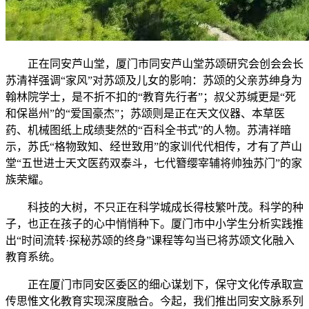
正在同安芦山堂，厦门市同安芦山堂苏颂研究会创会会长
苏清祥强调“家风”对苏颂及儿女的影响：苏颂的父亲苏绅身为
翰林院学士，是不折不扣的“教育先行者”；叔父苏缄更是“死
和保邕州”的“爱国豪杰”；苏颂则是正在天文仪器、本草医
药、机械图纸上成绩斐然的“百科全书式”的人物。苏清祥暗
示，苏氏“格物致知、经世致用”的家训代代相传，才有了芦山
堂“五世进士天文医药双泰斗，七代簪缨宰辅将帅独苏门”的家
族荣耀。
科技的大树，不只正在科学城成长得枝繁叶茂。科学的种
子，也正在孩子的心中悄悄种下。厦门市中小学生分析实践推
出“时间流转·探秘苏颂的终身”课程等勾当已将苏颂文化融入
教育系统。
正在厦门市同安区委区的细心谋划下，保守文化传承取宣
传思惟文化教育实现深度融合。今起，我们推出同安文脉系列