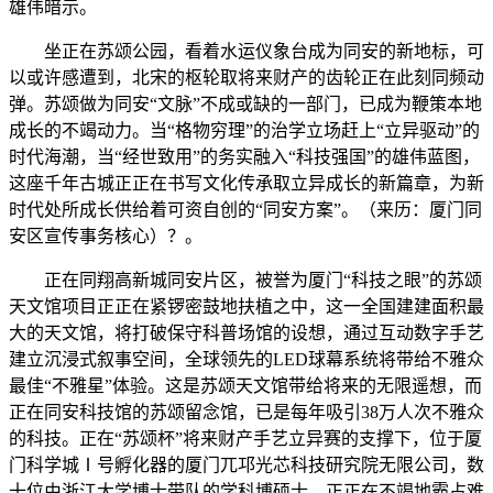
雄伟暗示。
坐正在苏颂公园，看着水运仪象台成为同安的新地标，可
以或许感遭到，北宋的枢轮取将来财产的齿轮正在此刻同频动
弹。苏颂做为同安“文脉”不成或缺的一部门，已成为鞭策本地
成长的不竭动力。当“格物穷理”的治学立场赶上“立异驱动”的
时代海潮，当“经世致用”的务实融入“科技强国”的雄伟蓝图，
这座千年古城正正在书写文化传承取立异成长的新篇章，为新
时代处所成长供给着可资自创的“同安方案”。（来历：厦门同
安区宣传事务核心）？。
正在同翔高新城同安片区，被誉为厦门“科技之眼”的苏颂
天文馆项目正正在紧锣密鼓地扶植之中，这一全国建建面积最
大的天文馆，将打破保守科普场馆的设想，通过互动数字手艺
建立沉浸式叙事空间，全球领先的LED球幕系统将带给不雅众
最佳“不雅星”体验。这是苏颂天文馆带给将来的无限遥想，而
正在同安科技馆的苏颂留念馆，已是每年吸引38万人次不雅众
的科技。正在“苏颂杯”将来财产手艺立异赛的支撑下，位于厦
门科学城Ⅰ号孵化器的厦门兀邛光芯科技研究院无限公司，数
十位由浙江大学博士带队的学科博硕士，正正在不竭地霸占难