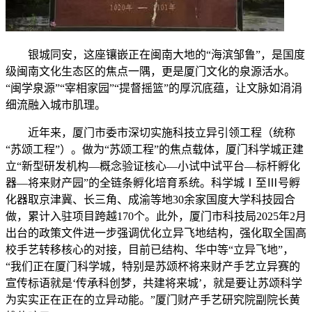
银城同安，这座镶嵌正在闽南大地的“海滨邹鲁”，是国度
级闽南文化生态区的焦点一隅，更是厦门文化的泉源活水。
“闽学泉源”“宰相家园”“提督摇篮”的厚沉底蕴，让文脉如涓涓
细流融入城市肌理。
近年来，厦门市委市深切实施科技立异引领工程（统称
“苏颂工程”）。做为“苏颂工程”的焦点载体，厦门科学城正建
立“新型研发机构—概念验证核心—小试中试平台—标杆孵化
器—将来财产园”的全链条孵化培育系统。科学城Ⅰ至Ⅲ号孵
化器取京津冀、长三角、成渝等地30余家国度大学科技园合
做，累计入驻项目跨越170个。此外，厦门市科技局2025年2月
出台的政策文件进一步强调优化立异飞地结构，强化取全国高
校手艺转移核心的对接，目前已结构、华中等“立异飞地”，
“我们正在厦门科学城，特别是苏颂杯将来财产手艺立异赛的
宣传标语就是‘传承科创梦，共建将来城’，就是要让苏颂科学
为实实正在正在的立异动能。”厦门财产手艺研究院副院长黄