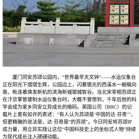
厦门同安苏颂公园内，“世界最早天文钟”——水运仪象台
正在阳光下熠熠生辉，公园边上，闪着银光的西溪水一蜿蜒向
南，毗连着焕发新机的滨海新城银城智谷。当北宋宰相苏颂正
在汴京掌管建制水运仪象台时，大概不曾想到，千年后他的科
学会成为家乡同安立异成长的暗码。英国公司（BBC）的记
载片上曾有如许的表述：“有人认为苏颂是‘中国的达·芬奇’”，
但更精确的说法是，达·芬奇是“的苏颂”。今日同安将苏颂IP
成力量，用立异实践让这位“中国科技史上的坐标式人物”持续
为现代成长注入磅礴动能。