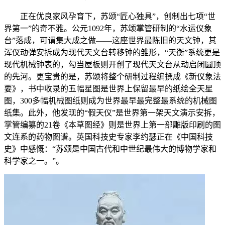
正在优良家风孕育下，苏颂“匠心独具”，创制出七项“世
界第一”的奇不雅。公元1092年，苏颂掌管研制的“水运仪象
台”落成，可谓集大成之做——这座世界最陈旧的天文钟，其
浑仪动弹安拆成为现代天文台转移钟的雏形，“天衡”系统更是
现代机械钟表的，勾当屋板则开创了现代天文台从动启闭圆顶
的先河。更宝贵的是，苏颂将整个研制过程编撰成《新仪象法
要》，书中收录的五幅星图是世界上保留最早的纸绘全天星
图，300多幅机械图纸则成为世界最早最完整最系统的机械图
纸集。此外，他发现的“假天仪”是世界第一架天文演示安拆，
掌管编纂的21卷《本草图经》则是世界上第一部雕版印刷的图
文连系的药物图谱。英国科技史专家李约瑟正在《中国科技
史》中感慨：“苏颂是中国古代和中世纪最伟大的博物学家和
科学家之一。”。