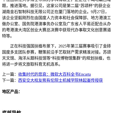
题，推进落地。据引见，这家公司是第二届“苏颂杯”的获企业
湖南金石智制科技无限公司正在厦门落地的企业。9月27日，
该企业坚毅刚烈在由国度人力资本和社会保障部、地方港澳工
做办公室、国务院港澳事务办公室及广东省人平易近配合从办
的粤港澳大湾区创业大赛总决赛中获现代办事取文化创意赛道
特等。
正在科技强国扶植布景下，2025年第三届赛事吸引了金砖
国度多支团队参赛，鞭策前沿手艺取财产需求精准对接。苏颂
天文馆、海洋从题科技馆等“科技博物馆集群”的规划扶植，也
将进一步将文旅取科育无机连系。
上一篇：
收集时代的悲哀：微软大百科全书Encarta
下一篇：
西安交大校友熊有伦院士机械学院林起崟传授获
地区产品：
底部导航