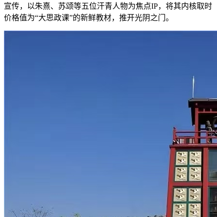
宣传，以朱熹、苏颂等五位汗青人物为焦点IP，将其内核取时
价格值为“大思政课”的新鲜教材，推开光阴之门。